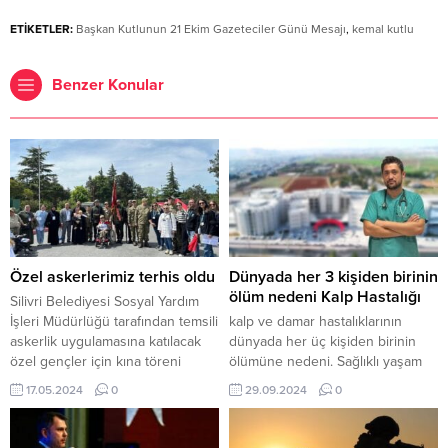
ETİKETLER:
Başkan Kutlunun 21 Ekim Gazeteciler Günü Mesajı
,
kemal kutlu
Benzer Konular
Özel askerlerimiz terhis oldu
Dünyada her 3 kişiden birinin
ölüm nedeni Kalp Hastalığı
Silivri Belediyesi Sosyal Yardım
İşleri Müdürlüğü tarafından temsili
kalp ve damar hastalıklarının
askerlik uygulamasına katılacak
dünyada her üç kişiden birinin
özel gençler için kına töreni
ölümüne nedeni. Sağlıklı yaşam
düzenlendi. 17 Mayıs 2024, 16:19
tarzının bu hastalıkları önlemede
17.05.2024
0
29.09.2024
0
yayınlandı Özel askerlerimiz
önemli bir rol oynadığını
terhis oldu Askerlik Şubesi
vurgulayan Opan, özellikle 40 yaş
Başkanı Ast.Başçavuş, Belediye
üstü bireylerin kardiyovasküler