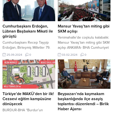
Cumhurbaşkanı Erdoğan,
Mansur Yavaş’tan miting gibi
Lübnan Başbakanı Mikati ile
SKM açılışı
görüştü
Yenimahalle’de coşkulu kalabalık:
Cumhurbaşkanı Recep Tayyip
Mansur Yavaş’tan miting gibi SKM
Erdoğan, Birleşmiş Milletler 79.
açılışı ANKARA- BHA Cumhuriyet
Genel Kurulu kapsamında
Hak Partisi Ankara Büyükşehir
25.09.2024
0
03.02.2024
0
bulunduğu New York’ta Lübnan
Belediye Başkan Adayı Mansur
Başbakanı Necib Mikati ile bir
Yavaş, “Az Laf Çok İş” sloganıyla
araya geldi. Görüşmede, Türkiye
başladığı 31 Mart 2024 Mahalli
ile Lübnan arasındaki ikili
İdareler Seçimleri çalışmalarını
ilişkilerin yanı sıra, İsrail’in Lübnan
aralıksız sürdürüyor. Yavaş,
ve Filistin’e yönelik saldırıları ve
Keçiören ve Kahramankazan’ın
bölgesel, küresel konular ele
ardından Yenimahalle ilçesinde
alındı. Cumhurbaşkanı Erdoğan,
Seçim Koordinasyon Merkezi’ni
Türkiye’de MAKÜ’den bir ilk!
Beypazarı’nda kaymakam
Türkiye’nin, İsrail tarafından hedef
(SKM) açtı. CHP’nin Yenimahalle
Cezaevi eğitim kampüsüne
başkanlığında ilçe asayiş
alınan Lübnan’ın...
Belediye Başkan...
dönüşecek
toplantısı düzenlendi – Birlik
Haber Ajansı
BURDUR-BHA “Burdur’un