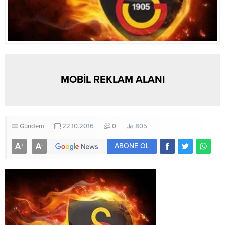
MOBİL REKLAM ALANI
Gündem
22.10.2016
0
805
A
A
+
-
ABONE OL