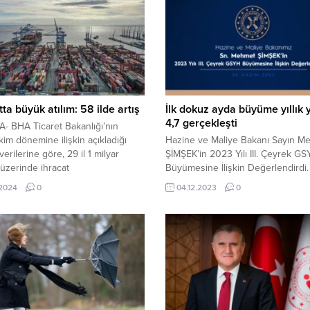
tta büyük atılım: 58 ilde artış
İlk dokuz ayda büyüme yıllık
4,7 gerçekleşti
- BHA Ticaret Bakanlığı’nın
im dönemine ilişkin açıkladığı
Hazine ve Maliye Bakanı Sayın M
verilerine göre, 29 il 1 milyar
ŞİMŞEK’in 2023 Yılı III. Çeyrek G
 üzerinde ihracat
Büyümesine İlişkin Değerlendirdi
ştirirken, 58 ilin ihracat
ANKARA Türkiye ekonomisi 2023 y
.2024
0
04.12.2023
0
e artış yaşandı. En fazla ihracat
üçüncü çeyreğinde bir önceki yılı
ler İstanbul, Kocaeli ve İzmir oldu.
dönemine göre yüzde 5,9 büyürk
, Kocaeli ve İzmir ihracatta ilk
mevsimsel düzeltilmiş GSYH büy
Verilere göre, ekim ayında en
bir önceki çeyreğe göre yüzde 0,
hracatı 5...
İlk dokuz ayda büyüme yıllık yüzd
gerçekleşti....