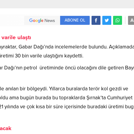
A
ABONE OL
varile ulaştı
Bayraktar, Gabar Dağı’nda incelemelerde bulundu. Açıklamad
timi 30 bin varile ulaştığını kaydetti.
r Dağı’nın petrol üretiminde öncü olacağını dile getiren Bay
e anılan bir bölgeydi. Yıllarca buralarda terör kol gezdi ve
 oldu ama bugün burada bu topraklarda Şırnak’ta Cumhuriyet
21 yılında ve çok kısa bir süre içerisinde buradaki üretimi bu
lacak