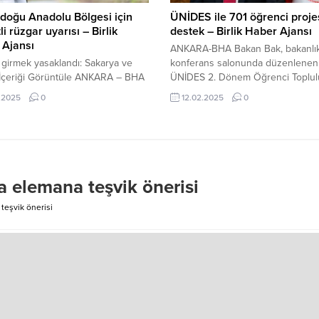
doğu Anadolu Bölgesi için
ÜNİDES ile 701 öğrenci proje
li rüzgar uyarısı – Birlik
destek – Birlik Haber Ajansı
 Ajansı
ANKARA-BHA Bakan Bak, bakanlı
girmek yasaklandı: Sakarya ve
konferans salonunda düzenlenen
İçeriği Görüntüle ANKARA – BHA
ÜNİDES 2. Dönem Öğrenci Toplul
şlar, kuvvetli rüzgar nedeniyle
Temsilcileri Buluşması’nda yaptığı
.2025
0
12.02.2025
0
a yaşanabilecek aksaklıklar, çatı
konuşmada, üniversite öğrenci
 ağaç ve direk devrilmesi ile toz
kulüplerinin projeye yoğun ilgi
 gibi olumsuzluklara karşı dikkatli
gösterdiğini belirtti. Bu dönemde
ı konusunda uyarıldı.
ilden 362 ulusal, 636 yerel olmak
toplam 998 projenin başvurduğu
aktaran Bak, yapılan değerlendirm
 elemana teşvik önerisi
sonucunda 182 ulusal, 519 yerel 
üzere 701...
teşvik önerisi