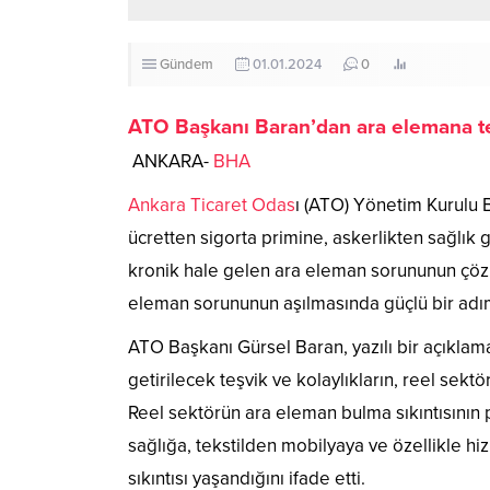
Gündem
01.01.2024
0
508
ATO Başkanı Baran’dan ara elemana te
ANKARA-
BHA
Ankara Ticaret Odas
ı (ATO) Yönetim Kurulu 
ücretten sigorta primine, askerlikten sağlık g
kronik hale gelen ara eleman sorununun çözül
eleman sorununun aşılmasında güçlü bir adım
ATO Başkanı Gürsel Baran, yazılı bir açıklam
getirilecek teşvik ve kolaylıkların, reel sek
Reel sektörün ara eleman bulma sıkıntısının 
sağlığa, tekstilden mobilyaya ve özellikle
sıkıntısı yaşandığını ifade etti.