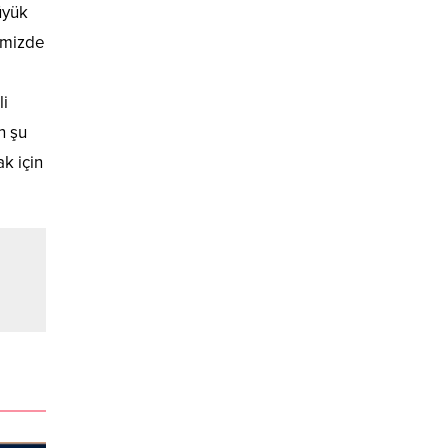
üyük
ğimizde
li
n şu
k için