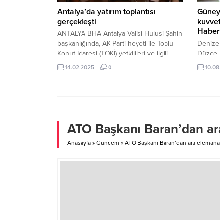
Antalya’da yatırım toplantısı
Güney
gerçekleşti
kuvvet
Haber
ANTALYA-BHA Antalya Valisi Hulusi Şahin
başkanlığında, AK Parti heyeti ile Toplu
Denize 
Konut İdaresi (TOKİ) yetkilileri ve ilgili
Düzce 
kurum müdürlerinin katılımıyla Antalya
Vatanda
14.02.2025
0
10.08
Valiliği’nde önemli bir toplantı
ulaşımd
gerçekleştirildi. Toplantıda, Antalya’ya
uçması,
yapılması planlanan yatırımlar ele alındı.
taşınımı
Şehirdeki konut projeleri, altyapı
olmalar
çalışmaları ve kamuya yönelik hizmetlerin
değerlendirilerek planlamaların yapıldığı
ATO Başkanı Baran’dan ara
toplantıda, Antalya’nın geleceğine yönelik
önemli...
Anasayfa
»
Gündem
»
ATO Başkanı Baran’dan ara elemana 