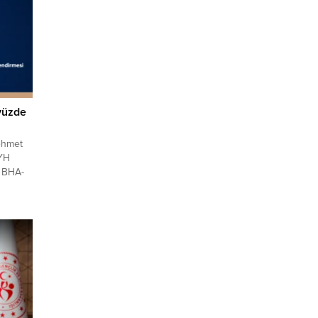
 yüzde
ehmet
SYH
. BHA-
ılı
n aynı
en,
ümesi
3 oldu.
e 4,7