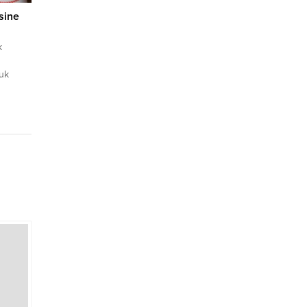
sine
k
uk
 80
 üzere
nu
eler
olmak