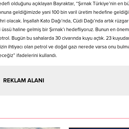
hedefi olduğunu açıklayan Bayraktar,
“Şırnak Türkiye’nin en b
 sonuna geldiğimizde yani 100 bin varil üretim hedefine geldi
ehri olacak. İnşallah Kato Dağı’nda, Cüdi Dağı’nda artık rüzgar
ji üssü haline gelmiş bir Şırnak’ı hedefliyoruz. Bunun en önem
petrol. Bugün bu sahalarda 30 civarında kuyu açtık. 23 kuyuda
zin ihtiyacı olan petrol ve doğal gazı nerede varsa onu bulma
eğiz” ifadelerini kullandı.
REKLAM ALANI