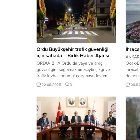
Ordu Büyükşehir trafik güvenliği
İhraca
için sahada – Birlik Haber Ajansı
ANKARA
ORDU- BHA Ordu’da yaya ve araç
Ocak-Ek
güvenliğini sağlamak amacıyla çizgi ve
ihracat 
trafik levhası montaj çalışması devam
doların
ediyor. Ordu Büyükşehir Belediyesi
gerçekle
22.08.2025
0
06.11
Ulaşım Dairesi Başkanlığı tarafından 19
hacmind
ilçede yürütülen çalışmalar kapsamında
yapan il
kamu kurumları çevreleri başta olmak
İstanbul
üzere silinen yol çizgileri ve yaya
sırada 
geçitleri ile deforme olan trafik işaretleri,
yüksek i
ilgili kurum ve kuruşlarla...