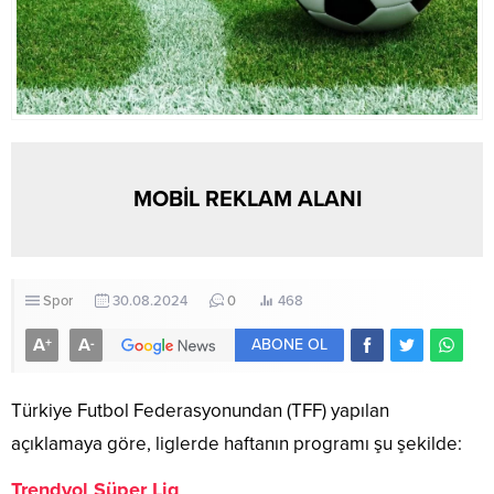
MOBİL REKLAM ALANI
Spor
30.08.2024
0
468
A
A
+
-
ABONE OL
Türkiye Futbol Federasyonundan (TFF) yapılan
açıklamaya göre, liglerde haftanın programı şu şekilde:
Trendyol Süper Lig