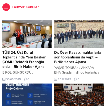
Benzer Konular
TÜB 24. Üst Kurul
Dr. Özer Kasap, muhtarlarla
Toplantısında Yeni Başkan
son toplantısını da yaptı –
ÇOMÜ Rektörü Erenoğlu
Birlik Haber Ajansı
oldu – Birlik Haber Ajansı
YAŞAR TONBAK / ANKARA –
BİROL GÜNGÖRDÜ /
BHA Gruplar halinde toplantıya
ÇANAKKALE – BHA Trakya
alınan ilçe genelinde tüm
30.05.2025
0
20.11.2025
0
Üniversiteler Birliği (TÜB) Dönem
muhtarlarla kahvaltılı toplantıda bir
Başkanlığı devir teslim töreni ve
araya gelen Belediye başkanı Dr.
24. Üst Kurul Toplantısı
Özer Kasap, bu gün Taşmektep’te
Çanakkale’de gerçekleştirildi.
son Toplantısında muhtarlarla bir
Toplantıda ÇOMÜ Rektörü Prof.Dr.
araya geldi. Belediye başkanı Dr.
R. Cüneyt Erenoğlu TÜB’ün yeni
Özer Kasap’ın başkanlık ettiği