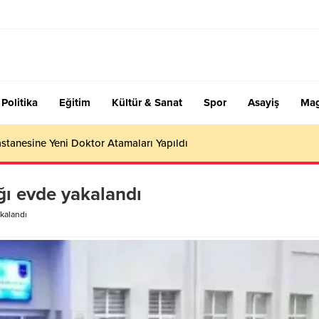
Politika
Eğitim
Kültür & Sanat
Spor
Asayiş
Mag
stanesine Yeni Doktor Atamaları Yapıldı
ğı evde yakalandı
akalandı