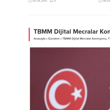
05.04.2015
0
08.0
beri tek kapılı olması eleştiriliyordu.
16:48 y
Gerek vatandaşlar, gerekse basının tüm
aldığı b
uğraşılarına rağmen bir türlü ek bir kapı
Ankara-
açılmamıştı. Kahta halkı bu durumdan çok
Süperlig
rahatsızdı… Kahta Devlet Hastanesine...
TBMM Dijital Mecralar Kom
Anasayfa
»
Gündem
»
TBMM Dijital Mecralar Komisyonu, Ti