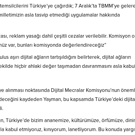
emsilcilerini Türkiye’ye çağırdık; 7 Aralık’ta TBMM’ye geler
 milletimizin asla tasvip etmediği uygulamalar hakkında
sı, reklam yasağı dahil çeşitli cezalar verilebilir. Komisyon o
müz var, bunları komisyonda değerlendireceğiz”
şırı dijital ağların tartışıldığını belirterek, dijital ağların
 şekilde hiçbir ahlaki değer taşımadan davranmasını asla kabu
veye alınması noktasında Dijital Mecralar Komisyonu’nun öneml
deceğini kaydeden Yayman, bu kapsamda Türkiye’deki dijita
i.
ğın, Türkiye’de bizim ananemize, kültürümüze, örfümüze, din
la kabul etmiyoruz, kınıyorum, lanetliyorum. Bu konuda yargı