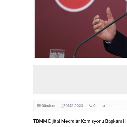
Gündem
01.12.2023
0
507
TBMM Dijital Mecralar Komisyonu Başkanı H