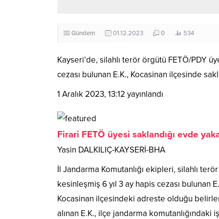
Gündem
01.12.2023
0
534
Kayseri’de, silahlı terör örgütü FETÖ/PDY üy
cezası bulunan E.K., Kocasinan ilçesinde sak
1 Aralık 2023, 13:12
yayınlandı
Firari FETÖ üyesi saklandığı evde yak
Yasin DALKILIÇ-KAYSERİ-BHA
İl Jandarma Komutanlığı ekipleri, silahlı te
kesinleşmiş 6 yıl 3 ay hapis cezası bulunan E
Kocasinan ilçesindeki adreste olduğu belirle
alınan E.K., ilçe jandarma komutanlığındaki 