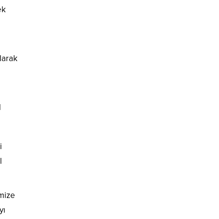
ek
larak
l
i
l
imize
yı