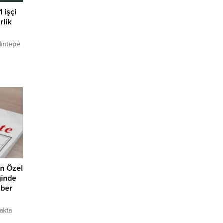
 işçi
rlik
dıntepe
latı
 geldi.
akım
oğuyor!
iği
n
 üzerine
an Özel
ğinde
aber
akta
ık