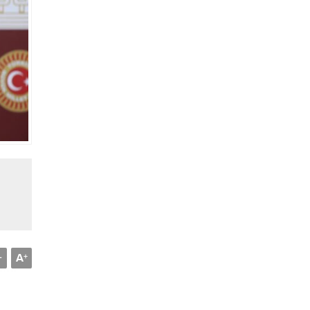
A
-
+