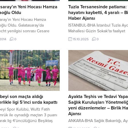
asaray’ın Yeni Hocası Hamza
Tuzla Tersanesinde patlama: 1
oğlu Oldu
hayatını kaybetti, 4 yaralı – Bi
Haber Ajansı
aray’ın Yeni Hocası Hamza
ğlu Oldu. Galatasaray’da
İSTANBUL-BHA İstanbul Tuzla Ay
cht yenilgisi sonrası Cesare
Mahallesi Güzin Sokak’ta faaliyet
li’yi gönderme kararını aldıktan
gösteren Torlak Tersanesi’nde tadi
.2014
0
15.10.2025
0
on noktayı koydu. Galatasaray’da
süren bir gemide patlama meydana
cht yenilgisi sonrası Cesare
Patlama, karbondioksit tüpünün b
i’nin bileti kesilerek Fatih Terim’in
onarımı sırasında yaşandı. Hava s
ısında karar kıldı. Hamza
9 il için sarı kodlu uyarı verildi İçer
lu, sarı kırmızılı yöneticilere
Görüntüle Olay yerine sevk edile
izin verirse sizinle çalışırım”
ekipler Patlamanın ihbar edilmesi
ı verdi. Terim’den “Ben bu fırsatı
polis, itfaiye, sağlık, İl Afet...
endirmek istiyorum
diyerek izin isteyen Hamzaoğlu,
beyi son maçta aldığı
Ayakta Teşhis ve Tedavi Yap
likle ligi 5’inci sırda kapattı
Sağlık Kuruluşları Yönetmeli
yeni düzenlemeler – Birlik H
eyi Spor Kulübü, Wulfz Fatih
Ajansı
rük ile oynadığı maçtan 3 puanı
rak lig 4’üncülüğünü Beşiktaş
ANKARA-BHA Sağlık Bakanlığı, Ay
Payment’a kaptırdı. 8 Mayıs 2024,
Teşhis ve Tedavi Yapılan Özel Sağl