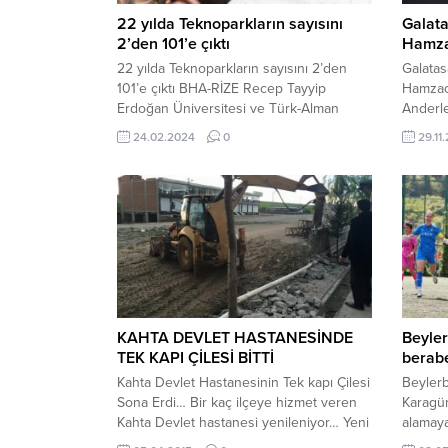
22 yılda Teknoparkların sayısını
Galat
2’den 101’e çıktı
Hamza
22 yılda Teknoparkların sayısını 2’den
Galatas
101’e çıktı BHA-RİZE Recep Tayyip
Hamzao
Erdoğan Üniversitesi ve Türk-Alman
Anderle
Üniversitesi Teknoloji Geliştirme Bölgesi
Prandel
24.02.2024
0
29.11
(Dijitalpark Teknokent) Ataşehir
sonra s
Yerleşkesi Açılış Töreni’nde konuşan
Anderle
Kacır, bu açılışla İstanbul’un küresel
Prandell
finans teknolojileri sahnesinde parlayan
yardımc
bir merkez olma yolculuğunda önemli bir
Hamzaoğ
dönüm noktasına imza attıklarını söyledi.
“Hocam 
TEKNOLOJİ VE İNOVASYON Recep...
cevabın
değerl
hocam” 
onayı...
KAHTA DEVLET HASTANESİNDE
Beyler
TEK KAPI ÇİLESİ BİTTİ
beraber
Kahta Devlet Hastanesinin Tek kapı Çilesi
Beylerb
Sona Erdi… Bir kaç ilçeye hizmet veren
Karagüm
Kahta Devlet hastanesi yenileniyor… Yeni
alamaya
Kahta Devlet Hastanesi açıldığı tarihten
United 