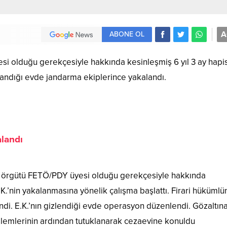
A
ABONE OL
esi olduğu gerekçesiyle hakkında kesinleşmiş 6 yıl 3 ay hapi
landığı evde jandarma ekiplerince yakalandı.
alandı
rör örgütü FETÖ/PDY üyesi olduğu gerekçesiyle hakkında
.K.’nin yakalanmasına yönelik çalışma başlattı. Firari hüküml
ndi. E.K.’nın gizlendiği evde operasyon düzenlendi. Gözaltın
işlemlerinin ardından tutuklanarak cezaevine konuldu