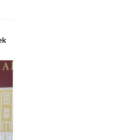
e
ellenen
ve
ara’da
nda
ek
ezleri,
diğer