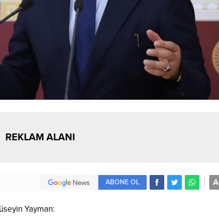
REKLAM ALANI
A
ABONE OL
üseyin Yayman: