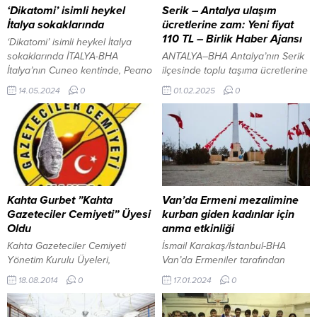
‘Dikatomi’ isimli heykel
Serik – Antalya ulaşım
İtalya sokaklarında
ücretlerine zam: Yeni fiyat
110 TL – Birlik Haber Ajansı
‘Dikatomi’ isimli heykel İtalya
sokaklarında İTALYA-BHA
ANTALYA–BHA Antalya’nın Serik
İtalya’nın Cuneo kentinde, Peano
ilçesinde toplu taşıma ücretlerine
Vakfının düzenlemiş olduğu 25.
zam yapıldı. Yapılan düzenleme
14.05.2024
0
01.02.2025
0
Scultura da Vivere isimli
ile birlikte Serik – Antalya arası
uluslararası heykel yarışması
ulaşım ücreti 110 TL olarak
düzenlendi. Yarışmada Furkan
güncellendi. Vatandaşlar, artan
Depeli ‘Dikatomi’ isimli heykel
maliyetler nedeniyle ulaşım
projesi birinci seçildi. Heykel
giderlerinin yükseldiğini
İtalya sokaklarında sergileniyor
belirtirken, zam kararına tepki
Furkan Depeli tarafından
gösterenler de oldu. Özellikle
tasarlanan ve yarışmada birinci
günlük işe gidip gelen
Kahta Gurbet ”Kahta
Van’da Ermeni mezalimine
seçilen heykel ‘Dikatomi’ İtalya
vatandaşlar için bu artışın
Gazeteciler Cemiyeti” Üyesi
kurban giden kadınlar için
sokaklarında sergilenmeye
bütçelerini zorlayacağı ifade
Oldu
anma etkinliği
başlandı. Türk...
ediliyor....
Kahta Gazeteciler Cemiyeti
İsmail Karakaş/İstanbul-BHA
Yönetim Kurulu Üyeleri,
Van’da Ermeniler tarafından
toplanarak yeni üye kabulünü
katledilenler ve iffetlerini
18.08.2014
0
17.01.2024
0
görüştü. Kahta Gurbet Haber
korumak için Van Gölü’ne
Sitesi İmtiyaz sahibi Sayın Murat
atlayarak hayatlarına son veren
Öcal yönetim kurulunun oluruyla
50 kadın için ‘anma ve