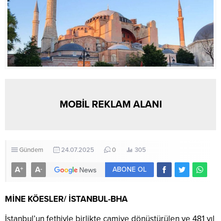
MOBİL REKLAM ALANI
Gündem
24.07.2025
0
305
A
A
+
-
ABONE OL
MİNE KÖESLER/ İSTANBUL-BHA
İstanbul’un fethiyle birlikte camiye dönüştürülen ve 481 yıl