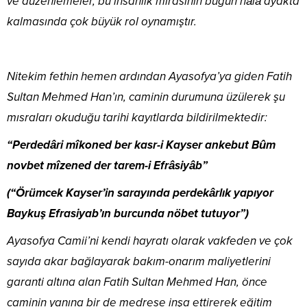
ve düzenlemeler, bu insanlık mirasının bugün hâlâ ayakta
kalmasında çok büyük rol oynamıştır.
Nitekim fethin hemen ardından Ayasofya’ya giden Fatih
Sultan Mehmed Han’ın, caminin durumuna üzülerek şu
mısraları okuduğu tarihi kayıtlarda bildirilmektedir:
“Perdedâri mîkoned ber kasr-i Kayser ankebut Bûm
novbet mîzened der tarem-i Efrâsiyâb”
(“Örümcek Kayser’in sarayında perdekârlık yapıyor
Baykuş Efrasiyab’ın burcunda nöbet tutuyor”)
Ayasofya Camii’ni kendi hayratı olarak vakfeden ve çok
sayıda akar bağlayarak bakım-onarım maliyetlerini
garanti altına alan Fatih Sultan Mehmed Han, önce
caminin yanına bir de medrese inşa ettirerek eğitim