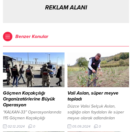
REKLAM ALANI
Benzer Konular
Göçmen Kaçakçılığı
Vali Aslan, süper meyve
Organizatörlerine Büyük
topladı
Operasyon
Düzce Valisi Selçuk Aslan,
“KALKAN-33” Operasyonlarında
sağlığa olan faydaları ile süper
115 Göçmen Kaçakçılığı
meyve olarak adlandırılan
Organizatörü Yakalandı 2 Aralık
aronyanın hasadına katıldı…. 5
02.12.2024
0
05.09.2024
0
2024, 11:42 yayınlandı İçişleri
Eylül 2024, 16:58 yayınlandı