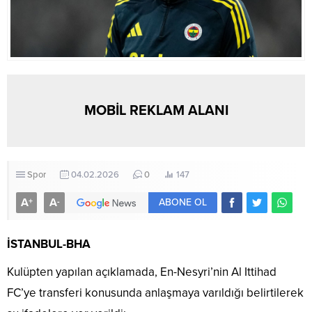
MOBİL REKLAM ALANI
Spor
04.02.2026
0
147
A
A
+
-
ABONE OL
İSTANBUL-BHA
Kulüpten yapılan açıklamada, En-Nesyri’nin Al Ittihad
FC’ye transferi konusunda anlaşmaya varıldığı belirtilerek