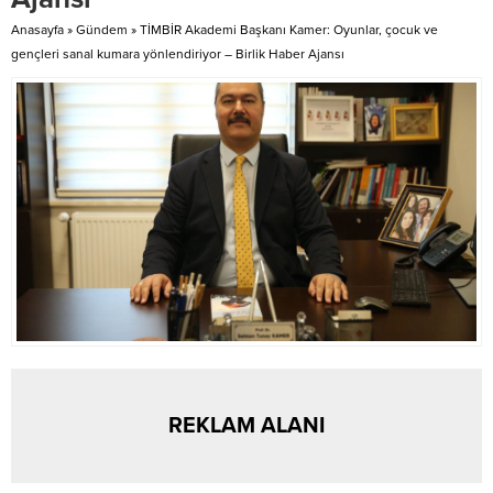
hem savunmada ortaya
Ardahan Gençlik spor kulübü
koydukları oyunla alkış topladı.
sporcuları Ela Göksu Ant ve
Anasayfa
»
Gündem
»
TİMBİR Akademi Başkanı Kamer: Oyunlar, çocuk ve
Takımın her hattı sahada büyük
Öykü Ayırkan katıldı. Ardahan
gençleri sanal kumara yönlendiriyor – Birlik Haber Ajansı
bir mücadele...
Gençlik Spor Kulübü...
REKLAM ALANI