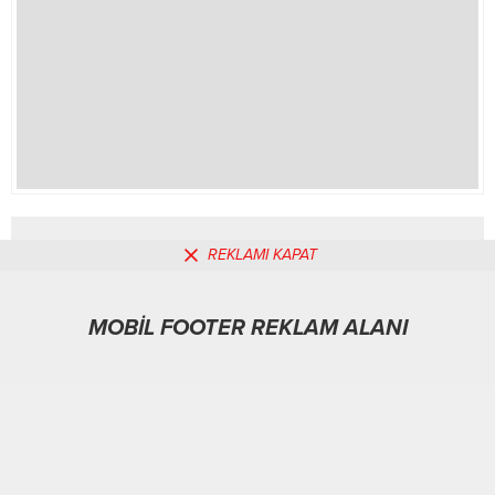
REKLAMI KAPAT
MOBİL REKLAM ALANI
MOBİL FOOTER REKLAM ALANI
Dünya
03.02.2026
0
151
A
A
+
-
ABONE OL