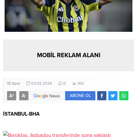
MOBİL REKLAM ALANI
Spor
03.02.2026
0
160
A
A
+
-
ABONE OL
İSTANBUL-BHA