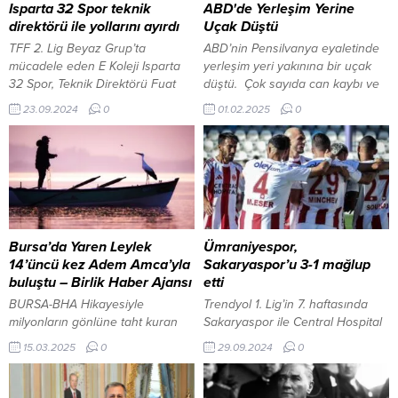
Isparta 32 Spor teknik
ABD'de Yerleşim Yerine
direktörü ile yollarını ayırdı
Uçak Düştü
TFF 2. Lig Beyaz Grup’ta
ABD’nin Pensilvanya eyaletinde
mücadele eden E Koleji Isparta
yerleşim yeri yakınına bir uçak
32 Spor, Teknik Direktörü Fuat
düştü. Çok sayıda can kaybı ve
Buruk ile yollarını ayırdı. 23 Eylül
yaralı olduğu belirtiliyor
23.09.2024
0
01.02.2025
0
2024, 17:23 yayınlandı ISPARTA-
#SonDakika #ucakkazası
BHA E Koleji Isparta 32 Spor,
Teknik Direktörü Fuat Buruk ile
yollarını ayırdı. TFF...
Bursa’da Yaren Leylek
Ümraniyespor,
14’üncü kez Adem Amca’yla
Sakaryaspor’u 3-1 mağlup
buluştu – Birlik Haber Ajansı
etti
BURSA-BHA Hikayesiyle
Trendyol 1. Lig’in 7. haftasında
milyonların gönlüne taht kuran
Sakaryaspor ile Central Hospital
Yaren Leylek, 14. yılda da göçten
Ümraniyespor, Ankara Keçiören
15.03.2025
0
29.09.2024
0
gelip Eskikaraağaç’ta Adem
Aktepe Stadı’nda kozlarını
Yılmaz’ın kayığına kondu. Diyanet
paylaştı. Mücadeleyi 3-1’lik skorla
İşleri Başkanı Ali Erbaş, Ayasofya
kazanan Ümraniyespor, üst üste