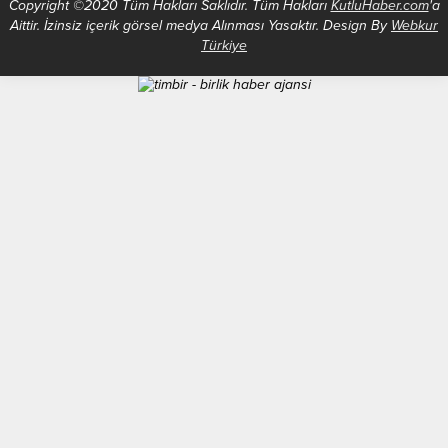
Copyright ©2020 Tüm Hakları Saklıdır. Tüm Hakları
KutluHaber.com
'a
Aittir. İzinsiz içerik görsel medya Alınması Yasaktır. Design By
Webkur
Türkiye