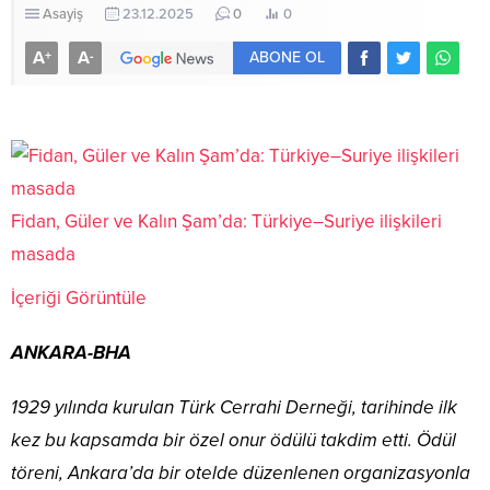
Asayiş
23.12.2025
0
0
A
A
+
-
ABONE OL
Fidan, Güler ve Kalın Şam’da: Türkiye–Suriye ilişkileri
masada
İçeriği Görüntüle
ANKARA-BHA
1929 yılında kurulan Türk Cerrahi Derneği, tarihinde ilk
kez bu kapsamda bir özel onur ödülü takdim etti. Ödül
töreni, Ankara’da bir otelde düzenlenen organizasyonla