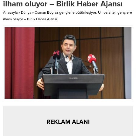
ilham oluyor – Birlik Haber Ajansı
tabanının şimdiye kadar ne
kadarının görsel olarak
Anasayfa
»
Dünya
»
Osman Boyraz gençlerle bütünleşiyor: Üniversiteli gençlere
kaydedildiğini halka açık veriler
ilham oluyor – Birlik Haber Ajansı
üzerinden analiz etti....
REKLAM ALANI