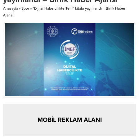
tatilleri federal sistem gereği her
çatışmasının ortas...
eyalette farklı tarihlerde
Anasayfa
»
Spor
»
“Dijital Habercilikte Telif” kitabı yayınlandı – Birlik Haber
uygulanıyor. Bu uygulama, yoğun
Ajansı
seyahat dönemlerini...
MOBİL REKLAM ALANI