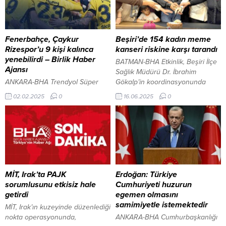
Fenerbahçe, Çaykur
Beşiri’de 154 kadın meme
Rizespor’u 9 kişi kalınca
kanseri riskine karşı tarandı
yenebilirdi – Birlik Haber
BATMAN-BHA Etkinlik, Beşiri İlçe
Ajansı
Sağlık Müdürü Dr. İbrahim
ANKARA-BHA Trendyol Süper
Gökalp’in koordinasyonunda
Lig’in 22. haftasında Fenerbahçe,
Beşiri Devlet Hastanesi, İkiköprü
02.02.2025
0
16.06.2025
0
evinde Çaykur Rizespor‘u 3-2’lik
Aile Sağlığı Merkezi ve İlçe Sağlık
skorla mağlup etti ve üst üste
Müdürlüğü’nde eş zamanlı
beşinci galibiyetini alarak liderlik
yürütüldü. Etkinlikte
yarışındaki iddiasını sürdürdü.
vatandaşlara, kanser ve erken
Maçın ilk dakikalarında büyük bir
teşhisin önemi hakkında eğitim
şok yaşayan Fenerbahçe, 7.
verildi. Etkinliğe katılan kadınlar
dakikada Ali Sowe’un golüyle 1-0
arasında yapılan kura çekilişinde
geriye düştü. 13. dakikada ise
kadınlara Ali Rıza Karabulut Vakfı
MİT, Irak’ta PAJK
Erdoğan: Türkiye
Sowe, bir gol daha bularak
tarafından hamur yoğurma
sorumlusunu etkisiz hale
Cumhuriyeti huzurun
skoru 2-0...
makineleri...
getirdi
egemen olmasını
samimiyetle istemektedir
MİT, Irak’ın kuzeyinde düzenlediği
nokta operasyonunda,
ANKARA-BHA Cumhurbaşkanlığı