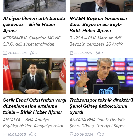
Aksiyon filmleri artık burada
RATEM Başkan Yardımcısı
çekilecek – Birlik Haber
Zafer Beyaz’ın acı kaybı –
Ajansı
Birlik Haber Ajansı
MERSİN-BHA Çekya’da MOVIE
BURSA – BHA Merhum Adil
S.R.O. adlı şirket tarafından
Beyaz’ın cenazesi, 26 Aralık
finanse edilen ve Ortadoğu’daki
Cuma günü Mustafa Kemalpaşa
26.05.2025
0
26.12.2025
0
kriz bölgelerinde faaliyet
Sırmalar Camii’nde Cuma
gösteren bir grup ajanın
namazının ardından kılınacak
görevleri gereği hem kendi, hem
cenaze namazı sonrası toprağa
de masum sivillerin hayatlarını
verilecek. Adil Beyaz’a Allah’tan
etkileyebilecek kararlar vermek
rahmet; Zafer Beyaz başta olmak
zorunda kalmalarını konu alan ve
üzere ailesine, yakınlarına ve
ikinci sezonu çekilen “Kurtarıcılar-
sevenlerine sabır ve başsağlığı
2” (The Extractors II) adlı 6
diliyoruz.
Serik Esnaf Odası’ndan vergi
Trabzonspor teknik direktörü
bölümlük dizi filmin çekimleri,
düzenlemesine erteleme
Şenol Güneş futbolcularını
Mersin Sinema...
talebi – Birlik Haber Ajansı
uyardı
ANTALYA – BHA Antalya
ANKARA-BHA Teknik Direktör
Büyükşehir’den Alanya’ya rekor
Şenol Güneş, Trendyol Süper
altyapı yatırımı İçeriği Görüntüle
Lig’in ertelenen 3. haftasında
16.09.2025
0
20.09.2024
0