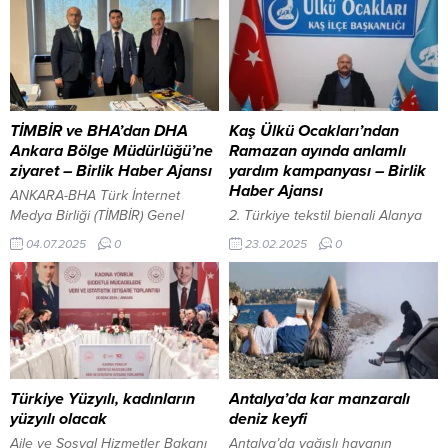
TİMBİR ve BHA’dan DHA
Kaş Ülkü Ocakları’ndan
Ankara Bölge Müdürlüğü’ne
Ramazan ayında anlamlı
ziyaret – Birlik Haber Ajansı
yardım kampanyası – Birlik
Haber Ajansı
ANKARA-BHA Türk İnternet
Medya Birliği (TİMBİR) Genel
2. Türkiye tekstil bienali Alanya
Başkanı Dr. Süleyman Basa ve
sergisi ANTALYA-BHA Antalya
04.07.2025
0
23.02.2025
0
Birlik Haber Ajansı (BHA) Genel
Kaş Ülkü Ocakları, Ramazan
Müdürü Muhammet Kaçar,
ayının bereketini ve paylaşmanın
Demirören Haber Ajansı (DHA)
huzurunu yaşatmak amacıyla
Ankara Bölge Müdürü Ersin
geleneksel hale getirdiği
Ercan’ı ziyaret etti. Ankara’daki
Ramazan Kolisi Yardım
Demirören Medya binasında
Kampanyası’nı bu yıl da
gerçekleşen ziyarette dijital
sürdürüyor. “Ramazan
medya alanındaki gelişmeler ve
Paylaştıkça Bereketlenir”
Türkiye Yüzyılı, kadınların
Antalya’da kar manzaralı
yerel-ulusal haberleşme ağı
sloganıyla başlatılan kampanya
yüzyılı olacak
deniz keyfi
konuları ele alındı. ABB, trafiğe...
kapsamında, hayırsever
Aile ve Sosyal Hizmetler Bakanı
Antalya’da yağışlı havanın