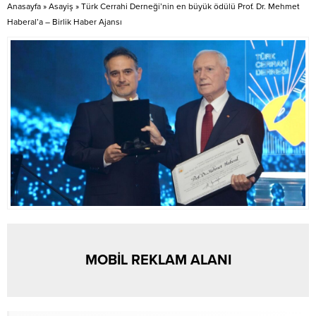
Anasayfa
»
Asayiş
»
Türk Cerrahi Derneği’nin en büyük ödülü Prof. Dr. Mehmet
vatandaşımızın cep telefonu
üzere “Aile Hekimine
Haberal’a – Birlik Haber Ajansı
kameralarına yansıyan ve
Yönlendirme” uygulamasının
büyüklüğü ile dikkat çeken dev
devreye alındığını duyurdu.
fare...
Bakanlıktan yapılan açıklamaya
göre, 25 Temmuz 2025 itibarıyla
hayata geçirilen uygulamayla
sağlık hizmetlerine erişimin
kolaylaştırılması...
MOBİL REKLAM ALANI