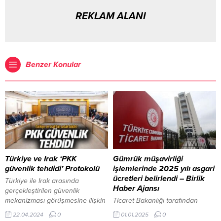
REKLAM ALANI
Benzer Konular
Türkiye ve Irak ‘PKK
Gümrük müşavirliği
güvenlik tehdidi’ Protokolü
işlemlerinde 2025 yılı asgari
ücretleri belirlendi – Birlik
Türkiye ile Irak arasında
Haber Ajansı
gerçekleştirilen güvenlik
mekanizması görüşmesine ilişkin
Ticaret Bakanlığı tarafından
ortak sonuç bildirisi yayımlandı.
hazırlanan Gümrük Müşavirliği ve
22.04.2024
0
01.01.2025
0
Dışişleri Bakanı Hakan Fidan ile
Yetkilendirilmiş Gümrük