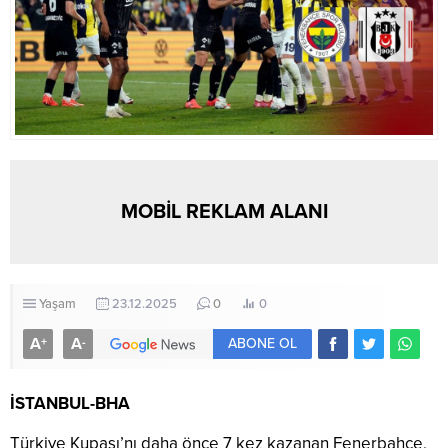
MOBİL REKLAM ALANI
Yaşam
23.12.2025
0
0
A
A
+
-
ABONE OL
İSTANBUL-BHA
Türkiye Kupası’nı daha önce 7 kez kazanan Fenerbahçe,