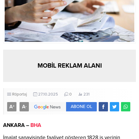
MOBİL REKLAM ALANI
Röportaj
27.10.2025
0
231
A
A
+
-
ABONE OL
ANKARA –
BHA
İmalat sanayisinde faaliyet gösteren 1828 iş yerinin