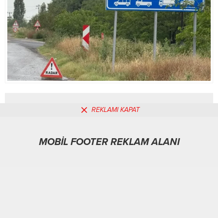
REKLAMI KAPAT
MOBİL REKLAM ALANI
MOBİL FOOTER REKLAM ALANI
Yaşam
27.10.2025
0
183
A
A
+
-
ABONE OL
ANKARA –
BHA