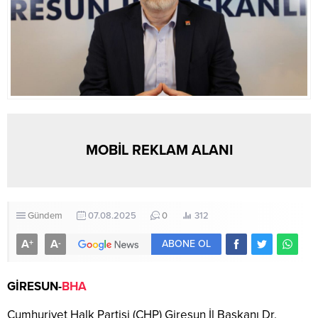
MOBİL REKLAM ALANI
Gündem
07.08.2025
0
312
A
A
+
-
ABONE OL
GİRESUN-
BHA
Cumhuriyet Halk Partisi (CHP) Giresun İl Başkanı Dr.