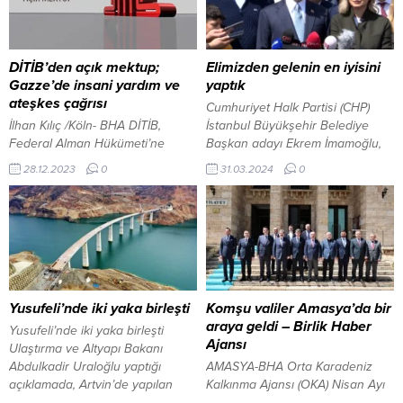
DİTİB’den açık mektup;
Elimizden gelenin en iyisini
Gazze’de insani yardım ve
yaptık
ateşkes çağrısı
Cumhuriyet Halk Partisi (CHP)
İlhan Kılıç /Köln- BHA DİTİB,
İstanbul Büyükşehir Belediye
Federal Alman Hükümeti’ne
Başkan adayı Ekrem İmamoğlu,
yazdığı açık mektupta şu
oyunu Beylikdüzün’de kullandı.
28.12.2023
0
31.03.2024
0
ifadelere yer verdi: Gazze’deki
İmamoğlu, “Ekrem İmamoğlu:
sivil nüfus için temiz su, ilaç ve
Elimizden gelenin en iyisini
gıdaya erişim neredeyse yok
yaptık” dedi. 31 Mart 2024, 13:32
denecek kadar azalmış
yayınlandı Ekrem İmamoğlu:
durumdadır. Erzak stokları artık
Elimizden gelenin en iyisini yaptık
yeterli değil ve üçüncü
Cumhuriyet Halk Partisi (CHP)
ülkelerden gelen yardım
İstanbul Büyükşehir Belediye
malzemeleri de diğer zorlukların
Başkanı adayı Ekrem İmamoğlu,
Yusufeli’nde iki yaka birleşti
Komşu valiler Amasya’da bir
yanı sıra altyapıdaki büyük
oy kullanmaya eşi Dilek...
araya geldi – Birlik Haber
Yusufeli’nde iki yaka birleşti
ölçüde...
Ajansı
Ulaştırma ve Altyapı Bakanı
Abdulkadir Uraloğlu yaptığı
AMASYA-BHA Orta Karadeniz
açıklamada, Artvin’de yapılan
Kalkınma Ajansı (OKA) Nisan Ayı
Yusufeli Barajı ve HES nedeniyle
Yönetim Kurulu Toplantısı,