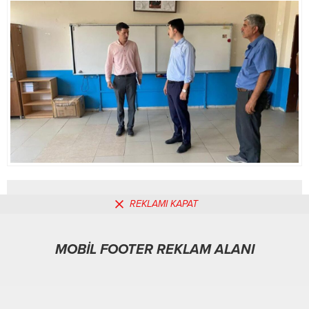
yola çıktığını vurgulayan Yeşilyurt,
birlik ve beraberlik mesajı...
REKLAMI KAPAT
MOBİL REKLAM ALANI
MOBİL FOOTER REKLAM ALANI
Gündem
07.08.2025
0
273
A
A
+
-
ABONE OL