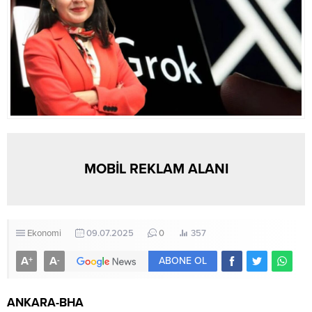
MOBİL REKLAM ALANI
Ekonomi
09.07.2025
0
357
A
A
+
-
ABONE OL
ANKARA-BHA