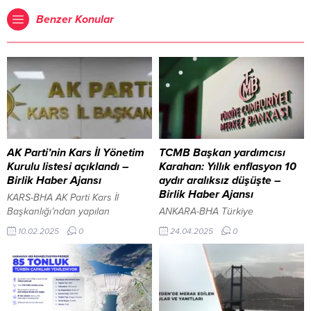
Benzer Konular
AK Parti’nin Kars İl Yönetim
TCMB Başkan yardımcısı
Kurulu listesi açıklandı –
Karahan: Yıllık enflasyon 10
Birlik Haber Ajansı
aydır aralıksız düşüşte –
Birlik Haber Ajansı
KARS-BHA AK Parti Kars İl
Başkanlığı’ndan yapılan
ANKARA-BHA Türkiye
açıklamaya göre; İl Başkanı
Cumhuriyet Merkez Bankası
10.02.2025
0
24.04.2025
0
Muammer Sancar
(TCMB) Başkan Yardımcısı Hatice
başkanlığındaki yürütme
Karahan, Uluslararası Finans
kurulunda; Siyasi Ve Hukuki İşler
Enstitüsü (IIF) tarafından ABD’nin
Başkanı Sabrı Gürbüz, Teşkilat
başkenti Washington’da
Başkanı Naim Kaya, Seçim İşleri
düzenlenen Küresel Görünüm
Başkanı Tolgahan Mutlu Deniz,
Forumu’nda konuştu. “Değişen