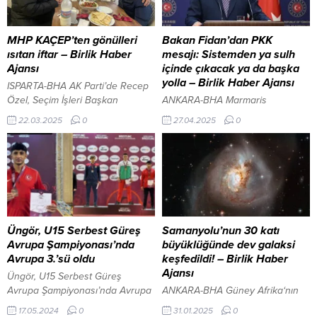
etkinlik hakkında bilgi aldı.
yürütülebilecek ortak çalışmalar
Cumhurbaşkanı Başdanışmanı
değerlendirildi. Ziyaret sonunda
Demiröz’den Bitlis’e ziyaret Vali
Şube Başkanı Gamze İlgar, nazik
MHP KAÇEP’ten gönülleri
Bakan Fidan’dan PKK
Karakaya, kitap fuarlarının
ev sahipliği ve kıymetli
ısıtan iftar – Birlik Haber
mesajı: Sistemden ya sulh
toplumun her kesimine...
paylaşımları dolayısıyla İl Müdürü
Ajansı
içinde çıkacak ya da başka
Çiğdem Aydın’a teşekkür etti.
yolla – Birlik Haber Ajansı
ISPARTA-BHA AK Parti’de Recep
Ahmet Arslan’dan Gençlik ve...
Özel, Seçim İşleri Başkan
ANKARA-BHA Marmaris
Yardımcılığı görevine yeniden
Belediyesine ‘Usulsüzlük’
22.03.2025
0
27.04.2025
0
getirildi MHP, KAÇEP’ten Isparta İl
incelemesi Dışişleri Bakanı
ve Merkez İlçe Başkanlığı, 21
Hakan Fidan, Katar’ın başkenti
Mart Down Sendromlular
Doha’da, Katar Başbakanı ve
Farkındalık Günü’nde gönülleri
Dışişleri Bakanı Şeyh Muhammed
ısıtan bir iftar yemeğine imza
bin Abdurrahman Al Sani ile
attılar. Özel gereksinimli çocuklar
düzenlenen ortak basın
ve aileleri KAÇEP’in iftar
toplantısında önemli
yemeğinde bir araya geldi.
açıklamalarda bulundu.
Üngör, U15 Serbest Güreş
Samanyolu’nun 30 katı
Milliyetçi Hareket Partisi, Kadın,
Konuşmasında terörle
Avrupa Şampiyonası’nda
büyüklüğünde dev galaksi
Aile, Çocuk...
mücadeleye dikkat çeken Bakan
Avrupa 3.’sü oldu
keşfedildi! – Birlik Haber
Fidan, “DEAŞ nasıl sistemden
Ajansı
Üngör, U15 Serbest Güreş
çıktıysa, PKK da sistemden
Avrupa Şampiyonası’nda Avrupa
ANKARA-BHA Güney Afrika‘nın
çıkacaktır. Ya kendi isteğiyle;
3.’sü oldu Hakan BAKAR/SİVAS-
MeerKAT teleskobu,
17.05.2024
0
31.01.2025
0
barış...