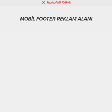
REKLAMI KAPAT
MOBİL REKLAM ALANI
MOBİL FOOTER REKLAM ALANI
Spor
03.02.2026
0
149
A
A
+
-
ABONE OL
HATAY-BHA
Turunçlu Mahallesi’nde bir kişinin nehre düştüğü
yönündeki ihbar üzerine olay yerine itfaiye ekipleri sevk
edildi.