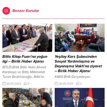
Benzer Konular
Bitlis Kitap Fuarı’na yoğun
Yeşilay Kars Şubesinden
ilgi – Birlik Haber Ajansı
Sosyal Yardımlaşma ve
Dayanışma Vakfı’na ziyaret
BİTLİS-BHA Bitlis Valisi Ahmet
– Birlik Haber Ajansı
Karakaya ve Bitlis Milletvekili
Turan Bedirhanoğlu, Bitlis’te
KARS-BHA Gerçekleşen
düzenlenen Kitap Fuarı’nı ziyaret
ziyarette, bağımlılıkla mücadele,
26.05.2025
0
26.09.2025
0
etti. Ulusal ve yerel yayınevlerinin
sosyal sorumluluk projeleri ve
katılım sağladığı fuarda stantları
kurumlar arası iş birliği olanakları
tek tek gezen Karakaya ve
üzerine verimli istişarelerde
Bedirhanoğlu, yayınevi
bulunuldu. Toplumun özellikle
temsilcileriyle sohbet ederek
dezavantajlı kesimlerine yönelik