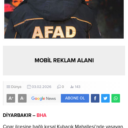
MOBİL REKLAM ALANI
Dünya
03.02.2026
0
143
A
A
+
-
ABONE OL
DİYARBAKIR –
BHA
Çınar ilçesine bağlı kırsal Kubacık Mahallesi’nde yaşayan,