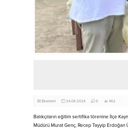
Ekonomi
24.08.2024
0
462
Balıkçıların eğitim sertifika
törenine İlçe Kay
Müdürü Murat Genç, Recep Tayyip Erdoğan Ün