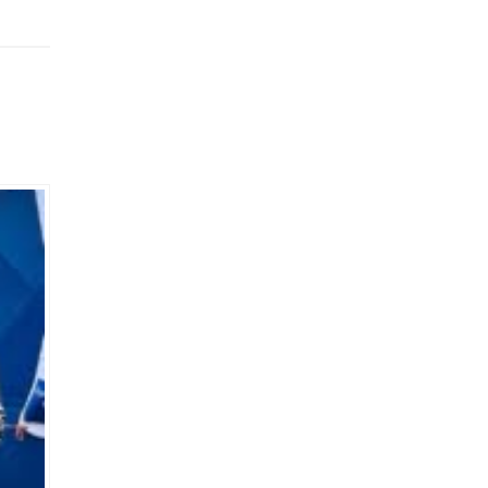
urma
koz
n
a
Beykoz
’in de
landı.