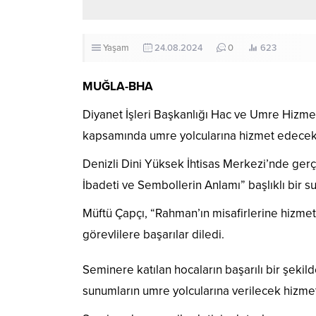
Yaşam
24.08.2024
0
623
MUĞLA-BHA
Diyanet İşleri Başkanlığı Hac ve Umre Hiz
kapsamında umre yolcularına hizmet edecek k
Denizli Dini Yüksek İhtisas Merkezi’nde ger
İbadeti ve Sembollerin Anlamı” başlıklı bir s
Müftü Çapçı, “Rahman’ın misafirlerine hizmet 
görevlilere başarılar diledi.
Seminere katılan hocaların başarılı bir şekild
sunumların umre yolcularına verilecek hizmet