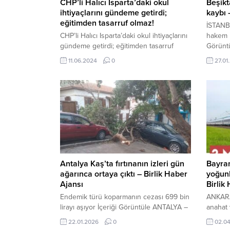
CHP’li Halıcı Isparta’daki okul
Beşikt
ihtiyaçlarını gündeme getirdi;
kaybı 
eğitimden tasarruf olmaz!
İSTANB
CHP’li Halıcı Isparta’daki okul ihtiyaçlarını
hakem ka
gündeme getirdi; eğitimden tasarruf
Görüntü
olmaz! ISPARTA-BHA Cumhuriyet Halk
yapılan
11.06.2024
0
27.01
Partisi Isparta Milletvekili Hikmet Yalım
yaşadığ
Halıcı, Millî Eğitim Bakanı Yusuf Tekin’e
duyuldu
verdiği soru önergesine yanıt alamadığını
ifadele
belirterek, sorusunu bir kez de Meclis
Wilfred
kürsüsünden yöneltti. Isparta’da
Ndidi’ni
dersliklerin yetersiz olduğunu ifade eden
kaybett
Halıcı, “Isparta Merkez Çünür
öğrenm
mahallesinde Şehit Ömer...
Allah’ta
Antalya Kaş’ta fırtınanın izleri gün
Bayra
ağarınca ortaya çıktı – Birlik Haber
yoğunl
Ajansı
Birlik
Endemik türü koparmanın cezası 699 bin
ANKARA
lirayı aşıyor İçeriği Görüntüle ANTALYA –
anahat 
BHA Antalya’nın Kaş ilçesinde dün akşam
bin 102
22.01.2026
0
02.0
saatlerinden itibaren etkili olan şiddetli
karşılık