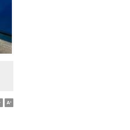
A
-
+