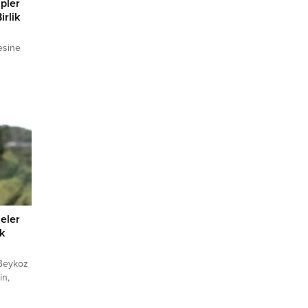
ipler
irlik
esine
0
bir
hızlı
elen
ve Orman
er sevk
eler
ik
 Beykoz
in,
asıyla
en