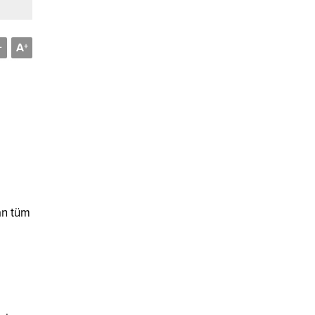
A
-
+
an tüm