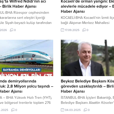
aş’ta Wilfred Ndidi’nin acı
Kocaeli’de orman yangını: Ek
– Birlik Haber Ajansı
alevlerle mücadele ediyor – B
Haber Ajansı
UL-BHA Rizespor cephesinden
rarlarına sert eleştiri İçeriği
KOCAELİ-BHA Kocaeli’nin İzmit ilç
le Siyah-beyazlı kulüp tarafından
bağlı Akpınar-Merkez Mahallesi
 açıklamada, Ndidi ailesinin
yakınlarındaki ormanda, saat 14.3
.2026
0
17.09.2025
0
ı acı kayıp nedeniyle derin üzüntü
sıralarında henüz belirlenemeyen 
ğu belirtildi. Açıklamada şu
nedenle yangın çıktı. Seyahat Kart
re yer verildi: “Futbolcumuz
Ofisleri’nde işlemler erişilebilir ve 
 Ndidi’nin kıymetli babası Sunday
İçeriği Görüntüle Ormandan yüks
n elim bir trafik kazasında hayatını
dumanı gören vatandaşların ihbarı
iğini büyük bir üzüntüyle
üzerine bölgeye itfaiye ekipleri 
iş bulunmaktayız. Merhuma
Bölge Müdürlüğü’ne bağlı arazözl
n rahmet;...
edildi. Ekipler, yangına müdahale
çalışmalarını sürdürüyor....
mda demiryollarında
Beykoz Belediye Başkanı Kös
uk: 2,8 Milyon yolcu taşındı –
görevden uzaklaştırıldı – Birl
 Haber Ajansı
Haber Ajansı
 – BHA Yüksek Hızlı Tren (YHT),
İSTANBUL-BHA İçişleri Bakanlığı,
ve bölgesel trenlerle toplam 276
Belediye Başkanı Alaattin Köseler‘
 yolcu taşınırken, artan talebe
“ihaleye fesat karıştırmak” suçlam
4.2025
0
04.03.2025
0
 12 bin 786 kişilik ek kapasite
tutuklanmasının ardından görevd