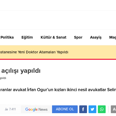
Politika
Eğitim
Kültür & Sanat
Spor
Asayiş
Mag
stanesine Yeni Doktor Atamaları Yapıldı
ılışı yapıldı
pıldı
ar avukat İrfan Ogur’un kızları ikinci nesil avukatlar Seli
A
ABONE OL
7.411