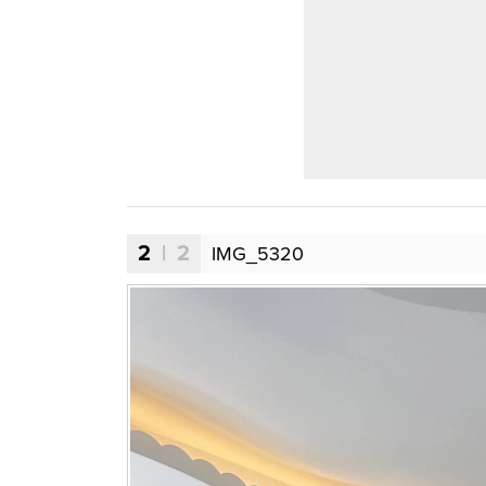
2
| 2
IMG_5320