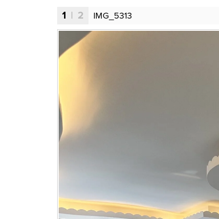
1
| 2
IMG_5313