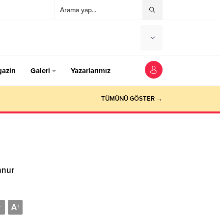
azin
Galeri
Yazarlarımız
TÜMÜNÜ GÖSTER →
nnur
A
-
+