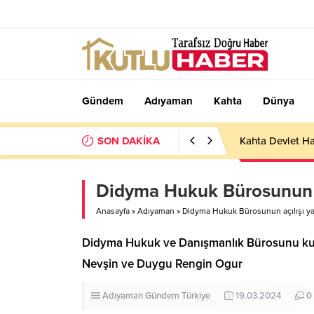
Gündem
Adıyaman
Kahta
Dünya
SON DAKİKA
Kahta Devlet Ha
Didyma Hukuk Bürosunun aç
Anasayfa
»
Adıyaman
»
Didyma Hukuk Bürosunun açılışı ya
Didyma Hukuk ve Danışmanlık Bürosunu kuranl
Nevşin ve Duygu Rengin Ogur
Adıyaman
Gündem
Türkiye
19.03.2024
0