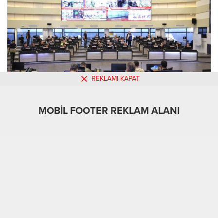
REKLAMI KAPAT
MOBİL FOOTER REKLAM ALANI
MOBİL REKLAM ALANI
Asayiş
24.04.2025
0
378
A
A
+
-
ABONE OL