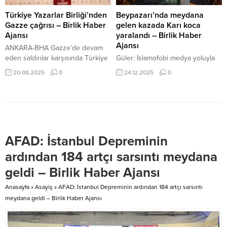
amacıyla 2020-2023 yılları
yaşındaki Enes İ’nin kullandığı 07
arasında baştan sona yenilendi.
BZJ 856 plakalı motosiklet
Türkiye Yazarlar Birliği’nden
Beypazarı’nda meydana
Yaşayan stadyum konseptiyle
direksiyon hakimiyetini
Gazze çağrısı – Birlik Haber
gelen kazada Karı koca
hayata geçti...
kaybederek devrildi. Son dakika…
Ajansı
yaralandı – Birlik Haber
Antalya’da...
Ajansı
ANKARA-BHA Gazze’de devam
eden saldırılar karşısında Türkiye
Güler: İslamofobi medya yoluyla
Yazarlar Birliği’nden yeni bir çağrı
tekrar ettikçe normalleşme riski
20.08.2025
0
24.12.2025
0
geldi. Daha önce düzenlediği
taşıyan bir ayrımcılık biçimi İçeriği
Gazze Çalıştayı ve yayımladığı
Görüntüle YAŞAR TONBAK /
Gazze Bildirisi ile işgalin edebiyat
ANKARA – BHA Alınan bilgiye
ve düşünce dünyasındaki
göre, Gece saatlerinde, Kurtuluş
etkilerini gündeme taşıyan Birlik,
mahallesi yeni yapılmakta olan
“Gazze insanlığın vicdanını
Kapalı Spor salonunun
AFAD: İstanbul Depreminin
sınayan bir mekândır” vurgusunu
paralelinden Milli Egemenlik
yineledi. Birlikten yapılan
caddesine çıkan Dudu Çobanoğlu
ardından 184 artçı sarsıntı meydana
açıklamada, uluslararası toplumun
idaresindeki 06 BYZ 529
geldi – Birlik Haber Ajansı
harekete geçmesi gerektiğinin altı
otomobil, anayola çıkarken
çizilerek...
sürücüsünün direksiyon
Anasayfa
»
Asayiş
»
AFAD: İstanbul Depreminin ardından 184 artçı sarsıntı
hakimiyetini...
meydana geldi – Birlik Haber Ajansı