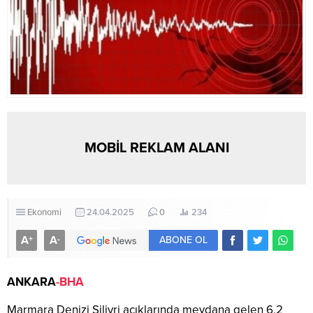
MOBİL REKLAM ALANI
Ekonomi
24.04.2025
0
234
A
A
+
-
ABONE OL
ANKARA
-BHA
Marmara Denizi Silivri açıklarında meydana gelen 6,2