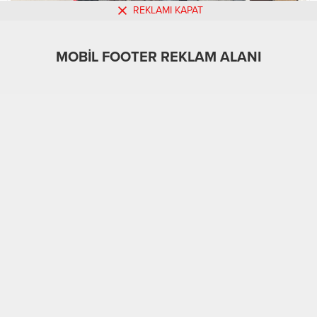
REKLAMI KAPAT
MOBİL FOOTER REKLAM ALANI
MOBİL REKLAM ALANI
Yaşam
02.05.2025
0
309
A
A
+
-
ABONE OL
KARS-
BHA
Kars Emniyet Müdürlüğü Göçmen Kaçakçılığıyla
Mücadele ve Hudut Kapıları Şube Müdürlüğü’nce kent
genelinde göçmen kaçakçılığı ve düzensiz göçmenlere