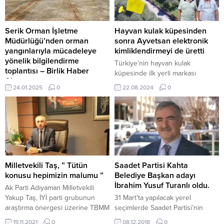
gerçekleştirildi. Toplantının
arkadaşı İkbal Uzuner’in annesi,
açılışında konuşan, kendisi de
eşimi arayarak ‘Senin oğlun
ulaşım konusunda uzman bir
benim kızımın...
Serik Orman İşletme
Hayvan kulak küpesinden
akademisyen olan, Dr. Taylan
Müdürlüğü’nden orman
sonra Ayvetsan elektronik
Engin; EGO’nun ulaşımdan
yangınlarıyla mücadeleye
kimliklendirmeyi de üretti
sorumlu kamu otoritesi olarak,...
yönelik bilgilendirme
Türkiye’nin hayvan kulak
toplantısı – Birlik Haber
küpesinde ilk yerli markası
Ajansı
Ayvetsan, elektronik
24.01.2025
0
22.08.2024
0
ANTALYA-BHA Antalya Orman
kimliklendirme sistemlerini hayata
Bölge Müdürlüğü’ne bağlı Serik
geçirdi Türkiye’nin hayvan kulak
Orman İşletme Müdürlüğü, Gebiz
küpesi üretimindeki ilk yerli
Mahallesi’nde orman yangınlarıyla
markası olmayı başaran ve bu
mücadeleye yönelik önemli bir
alandaki liderliğini, yenilikçi
bilgilendirme toplantısı düzenledi.
yaklaşımlar ve kalite odaklı hizmet
Toplantıya, Orman Yangınlarıyla
anlayışı ile sürdüren Ayvetsan
Mücadele Şube Müdürlüğü teknik
Hayvancılık şirketi gelişen
Milletvekili Taş, ” Tütün
Saadet Partisi Kahta
elemanları, Serik Orman İşletme
teknolojiyi yakından takip ederek,
konusu hepimizin malumu ”
Belediye Başkan adayı
Müdürlüğü teknik elemanları,
RFID LF ve yine RFID UHF...
İbrahim Yusuf Turanlı oldu.
Ak Parti Adıyaman Milletvekili
yerel muhtarlar ve vatandaşlar
Yakup Taş, İYİ parti grubunun
31 Mart’ta yapılacak yerel
katılım sağladı. Toplantının amacı,
araştırma önergesi üzerine TBMM
seçimlerde Saadet Partisi’nin
orman yangınlarıyla mücadelede
genel kurulunda Ak Parti grubu
Kahta Belediye Başkan Adayı
19.11.2021
0
08.12.2018
0
toplumun daha bilinçli hale...