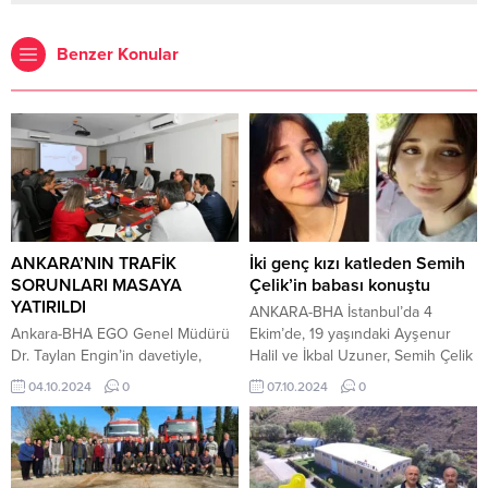
Benzer Konular
ANKARA’NIN TRAFİK
İki genç kızı katleden Semih
SORUNLARI MASAYA
Çelik’in babası konuştu
YATIRILDI
ANKARA-BHA İstanbul’da 4
Ankara-BHA EGO Genel Müdürü
Ekim’de, 19 yaşındaki Ayşenur
Dr. Taylan Engin’in davetiyle,
Halil ve İkbal Uzuner, Semih Çelik
Ankara’nın gittikçe artan trafik
tarafından vahşice öldürüldü.
04.10.2024
0
07.10.2024
0
sorunlarını ele almak amacıyla,
Semih Çelik’in babası Adem Çelik,
üniversitelerin ulaşım konusunda
ifadesinde oğluyla ilgili detaylar
uzmanlaşmış akademisyenleri ve
ve olay günü yaşananları aktardı.
ilgili meslek odalarının
Adem Çelik, “1 Mart 2022 günü
temsilcilerinin katıldığı bir toplantı
öğle saatlerinde Semih’in okul