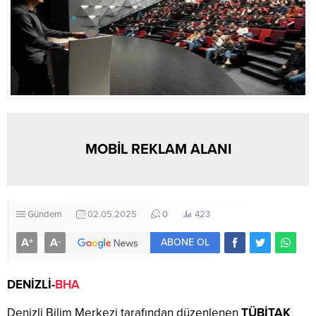
MOBİL REKLAM ALANI
Gündem
02.05.2025
0
423
A
A
+
-
ABONE OL
DENİZLİ-
BHA
Denizli Bilim Merkezi tarafından düzenlenen
TÜBİTAK