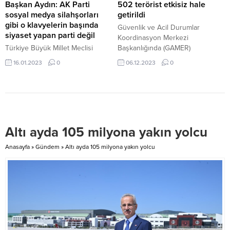
Başkan Aydın: AK Parti
502 terörist etkisiz hale
sosyal medya silahşorları
getirildi
gibi o klavyelerin başında
Güvenlik ve Acil Durumlar
siyaset yapan parti değil
Koordinasyon Merkezi
Türkiye Büyük Millet Meclisi
Başkanlığında (GAMER)
(TBMM) Milli Savunma Komisyonu
düzenlenen toplantıda Bakan
16.01.2023
0
06.12.2023
0
Başkanı ve Adalet ve Kalkınma
Yerlikaya; Terör, Uyuşturucuyla
Partisi (AK Parti) Adıyaman
Mücadele, Siber Suçlar, Organize
Milletvekili Ahmet Aydın, Yaman
Suçlar, Kaçakçılık, Asayiş, Kadına
Medya Grubu ziyaret ederek,
Şiddet, AFAD ile Göçmen
gündeme ilişkin değerlendirmede
Kaçakçılığı konularına dair bilgiler
bulundu. Adıyaman Faal
paylaştı. İçişleri Bakan Ali
Altı ayda 105 milyona yakın yolcu
Gazeteciler Cemiyeti (AGAD)
Yerlikaya, konuşmasında göreve
Başkan Vekili ve Yaman Medya
180 gün önce başladıklarını ve ilk
Anasayfa
»
Gündem
»
Altı ayda 105 milyona yakın yolcu
Grup Başkanı İbrahim İnan’ı
günden itibaren millete hizmet
ziyaret eden Türkiye Büyük Millet
etme düşüncesi içinde...
Meclisi (TBMM)...