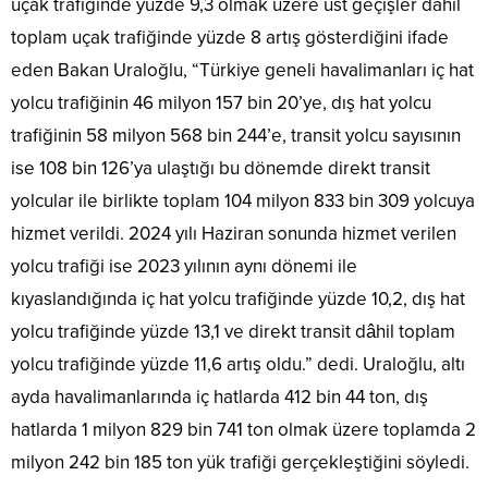
uçak trafiğinde yüzde 9,3 olmak üzere üst geçişler dahil
toplam uçak trafiğinde yüzde 8 artış gösterdiğini ifade
eden Bakan Uraloğlu, “Türkiye geneli havalimanları iç hat
yolcu trafiğinin 46 milyon 157 bin 20’ye, dış hat yolcu
trafiğinin 58 milyon 568 bin 244’e, transit yolcu sayısının
ise 108 bin 126’ya ulaştığı bu dönemde direkt transit
yolcular ile birlikte toplam 104 milyon 833 bin 309 yolcuya
hizmet verildi. 2024 yılı Haziran sonunda hizmet verilen
yolcu trafiği ise 2023 yılının aynı dönemi ile
kıyaslandığında iç hat yolcu trafiğinde yüzde 10,2, dış hat
yolcu trafiğinde yüzde 13,1 ve direkt transit dâhil toplam
yolcu trafiğinde yüzde 11,6 artış oldu.” dedi. Uraloğlu, altı
ayda havalimanlarında iç hatlarda 412 bin 44 ton, dış
hatlarda 1 milyon 829 bin 741 ton olmak üzere toplamda 2
milyon 242 bin 185 ton yük trafiği gerçekleştiğini söyledi.