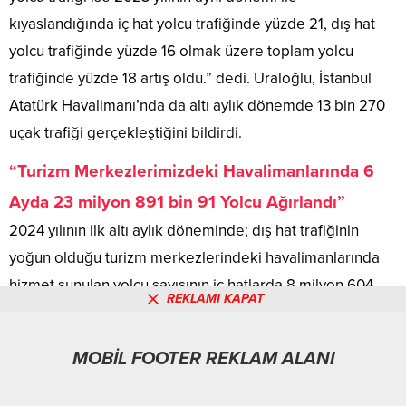
kıyaslandığında iç hat yolcu trafiğinde yüzde 21, dış hat
yolcu trafiğinde yüzde 16 olmak üzere toplam yolcu
trafiğinde yüzde 18 artış oldu.” dedi. Uraloğlu, İstanbul
Atatürk Havalimanı’nda da altı aylık dönemde 13 bin 270
uçak trafiği gerçekleştiğini bildirdi.
“Turizm Merkezlerimizdeki Havalimanlarında 6
Ayda 23 milyon 891 bin 91 Yolcu Ağırlandı”
2024 yılının ilk altı aylık döneminde; dış hat trafiğinin
yoğun olduğu turizm merkezlerindeki havalimanlarında
hizmet sunulan yolcu sayısının iç hatlarda 8 milyon 604
REKLAMI KAPAT
bin 682, dış hatlarda ise 15 milyon 286 bin 409 olmak
üzere toplam 23 milyon 891 bin 91 yolcuya hizmet
MOBİL FOOTER REKLAM ALANI
verildiğini bildiren Uraloğlu, “Söz konusu dönemde iç
hatlarda 67 bin 799, dış hatlarda ise 98 bin 609 uçak