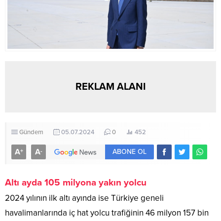
REKLAM ALANI
Gündem
05.07.2024
0
452
A
A
+
-
ABONE OL
Altı ayda 105 milyona yakın yolcu
2024 yılının ilk altı ayında ise Türkiye geneli
havalimanlarında iç hat yolcu trafiğinin 46 milyon 157 bin