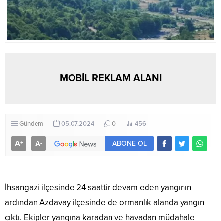
MOBİL REKLAM ALANI
Gündem
05.07.2024
0
456
A
A
+
-
ABONE OL
İhsangazi ilçesinde 24 saattir devam eden yangının
ardından Azdavay ilçesinde de ormanlık alanda yangın
çıktı. Ekipler yangına karadan ve havadan müdahale