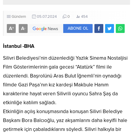
Gündem
05.07.2024
0
454
A
A
+
-
ABONE OL
İstanbul -BHA
Silivri Belediyesi’nin düzenlediği Yazlık Sinema Nostaljisi
Film Gösterimlerinin gala gecesi “Atatürk” filmi ile
düzenlendi. Başrolünü Aras Bulut İğnemli’nin oynadığı
filmde Gazi Paşa’nın kız kardeşi Makbule Hanım
karakterine hayat veren Silivrili oyuncu Sahra Şaş da
etkinliğe katılım sağladı.
Etkinliğin açılış konuşmasında konuşan Silivri Belediye
Başkanı Bora Balcıoğlu, yaz akşamlarını daha keyifli hale
getirmek için çabaladıklarını söyledi. Silivri halkıyla bir