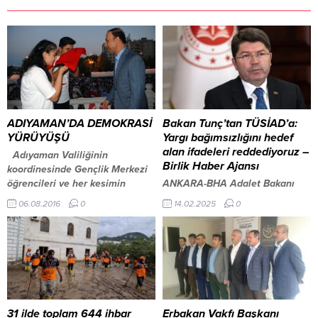
ADIYAMAN’DA DEMOKRASİ
Bakan Tunç’tan TÜSİAD’a:
YÜRÜYÜŞÜ
Yargı bağımsızlığını hedef
alan ifadeleri reddediyoruz –
Adıyaman Valiliğinin
Birlik Haber Ajansı
koordinesinde Gençlik Merkezi
öğrencileri ve her kesimin
ANKARA-BHA Adalet Bakanı
katılımıyla Milli irade ve
Yılmaz Tunç, Ankara’da Ulus
06.08.2016
0
14.02.2025
0
demokrasiye sahip çıkma
Adalet Sarayı temel atma
yürüyüşü düzenlendi. Kortej’e
töreninde yaptığı konuşmada,
katılan vatandaşlar, Türk
TÜSİAD yöneticilerinin yargı
bayrakları ile yürüyerek,
bağımsızlığını hedef alan
Fetullahçı Terör Örgütü’nün
açıklamalarına sert tepki
(FETÖ) darbe girişimine tepki
gösterdi. Bakan Tunç,
gösterdi. Atatürk Bulvarı
açıklamalarının, yargıyı ve
üzerinde İl Özel İdare
hukuk sistemini hedef alan,
31 ilde toplam 644 ihbar
Erbakan Vakfı Başkanı