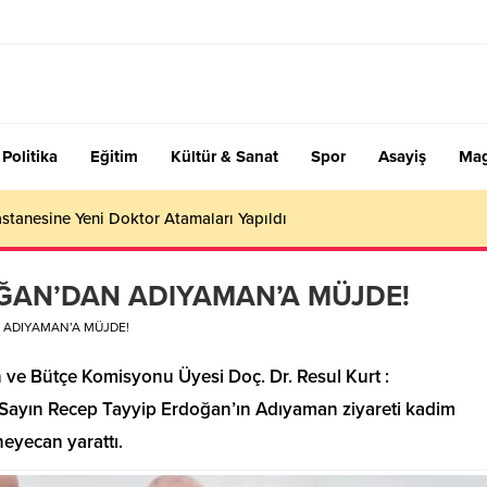
Politika
Eğitim
Kültür & Sanat
Spor
Asayiş
Mag
stanesine Yeni Doktor Atamaları Yapıldı
AN’DAN ADIYAMAN’A MÜJDE!
ADIYAMAN’A MÜJDE!
 ve Bütçe Komisyonu Üyesi Doç. Dr. Resul Kurt :
Sayın Recep Tayyip Erdoğan’ın Adıyaman ziyareti kadim
eyecan yarattı.