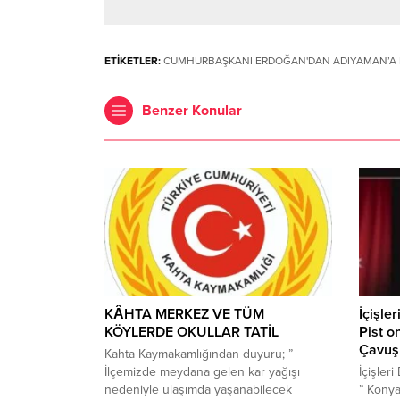
ETİKETLER:
CUMHURBAŞKANI ERDOĞAN'DAN ADIYAMAN’A 
Benzer Konular
KÂHTA MERKEZ VE TÜM
İçişle
KÖYLERDE OKULLAR TATİL
Pist 
Çavuş 
Kahta Kaymakamlığından duyuru; ”
İlçemizde meydana gelen kar yağışı
İçişler
nedeniyle ulaşımda yaşanabilecek
” Konya