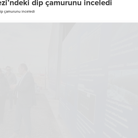
ezi’ndeki dip çamurunu inceledi
per ile...
Yardımcısı Ayhan Akpay, İl Janda
Komutanı...
dip çamurunu inceledi