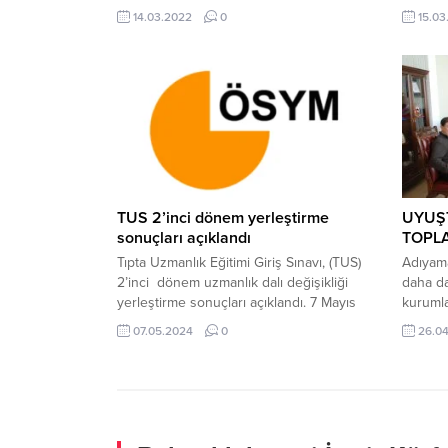
olumsuzluklar göz önünde
Hava Ku
14.03.2022
0
15.03
bulundurularak Kâhta’ya bağlı köy ve
uçağın
belde okullarında eğitime 14.03.2022,
düştüğü
Pazartesi günü ara verilmiştir. ”
yapan 
olmuştu
yayınlan
haber; 
Uzman Ç
TUS 2’inci dönem yerleştirme
UYUŞ
sonuçları açıklandı
TOPLA
Tıpta Uzmanlık Eğitimi Giriş Sınavı, (TUS)
Adıyam
2’inci dönem uzmanlık dalı değişikliği
daha da
yerleştirme sonuçları açıklandı. 7 Mayıs
kurumla
2024, 15:27 yayınlandı TUS 2’inci dönem
amacıyl
07.05.2024
0
26.04
yerleştirme sonuçları açıklandı Ölçme,
Toplant
Seçme ve Yerleştirme Merkezi’nden
Başkanlı
(ÖSYM) yapılan açıklamaya göre ,Tıpta
Jandar
Uzmanlık Eğitimi Giriş...
Cumhuri
Adıyama
M. Talh