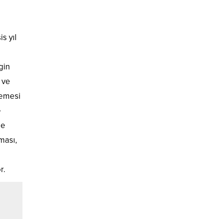
s yıl
gin
 ve
lemesi
e
me
lması,
r.