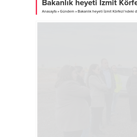
Bakanlık heyeti İzmit Körf
Metin Al
Anasayfa
»
Gündem
»
Bakanlık heyeti İzmit Körfezi’ndeki 