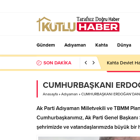
Gündem
Adıyaman
Kahta
Dünya
SON DAKİKA
Kahta Devlet Ha
CUMHURBAŞKANI ERDOĞ
Anasayfa
»
Adıyaman
»
CUMHURBAŞKANI ERDOĞAN’DAN 
Ak Parti Adıyaman Milletvekili ve TBMM Plan
Cumhurbaşkanımız, Ak Parti Genel Başkanı 
şehrimizde ve vatandaşlarımızda büyük bir h