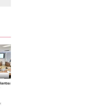
lantısı
r
ı