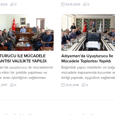
vvetlerimize ait NF-5 tipi eğitim
hissediyorum” İçeriği Görüntüle F
.2024
0
02.10.2025
0
ın düşmesi sonucu uçağın
Belediyesi’nin Ekim ayı olağan me
 bölgede pist onarım çalışması
toplantısı, Belediye Başkanı Alim 
Hv.İs.Uzm.Çvş Ercan Güven şehit
başkanlığında yapıldı. Toplantı, İn
r” denildi. 15 Mart 2024, 03:14
Kaynakları ve Eğitim Müdürlüğü’n
dı İçişleri Bakanlığı’ndan acı
atama kararlarının meclisin bilgisi
Pist onarım çalışması yapan
sunulmasıyla başladı. Buna göre; 
avuş şehit oldu...
Bahçeler Müdürü görevine Süreyy
Mali Hizmetler Müdürü...
TURUCU İLE MÜCADELE
Adıyaman’da Uyuşturucu İle
NTISI VALİLİKTE YAPILDI
Mücadele Toplantısı Yapıldı
an’da uyuşturucu ile mücadelenin
Bağımlılık yapıcı maddeler ve bağım
 etkin bir şekilde yapılması ve
mücadele kapsamında kurumlar ar
r arası işbirliğinin sağlanması
birliği yapmak, eşgüdüm sağlama
a Uyuşturucu ile Mücadele
madde bağımlığı ile mücadele ko
.2017
0
12.10.2018
0
ısı Vali Abdullah Erin
yapılacak faaliyetleri belirlemek a
ğında yapıldı. Toplantıya, İl
Bağımlılık ile Mücadele Toplantısı V
ma Komutanı Albay Ercan Atasoy,
Nurullah Naci Kalkancı başkanlığı
yet Başsavcısı Fatih Karabacak,
gerçekleştirildi. Valilik Toplantı
n Üniversitesi Rektörü Prof. Dr.
Salonundan yapılan toplantıya,
a Gönüllü, İl Emniyet Müdürü
Cumhuriyet Başsavcısı Bozan Çevi