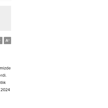
A
-
+
imizde
rdi.
tlık
, 2024