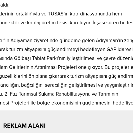
aldı.
tlerinin ortaklığıyla ve TUSAŞ’ın koordinasyonunda hem
nnektör ve kablaj üretim tesisi kuruluyor. İnşası süren bu tesi
cır’ın Adıyaman ziyaretinde gündeme gelen Adıyaman’ın zen
ararak turizm altyapısını güçlendirmeyi hedefleyen GAP İdaresi
asında Gölbaşı Tabiat Parkı’nın iyileştirilmesi ve çevre düzen
m Gelirlerinin Artırılması Projeleri öne çıkıyor. Bu projelerl
güzelliklerini ön plana çıkararak turizm altyapısını güçlendir
ıcılığın, bağcılığın, seracılığın geliştirilmesi ve yaygınlaştırı
nu, 2. Faz Tarımsal Sulama Rehabilitasyonu ve Tarımının
si Projeleri ile bölge ekonomisinin güçlenmesini hedefliyo
REKLAM ALANI