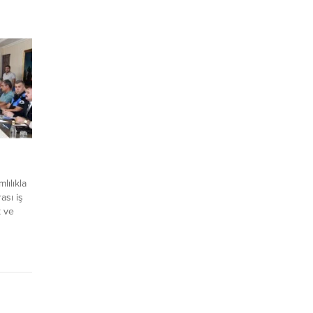
ethiye
clis
Karaca
san
ün
ne
Park ve
a Alim,
lılıkla
ası iş
k ve
nusunda
macıyla
ali
nda
k, Vali