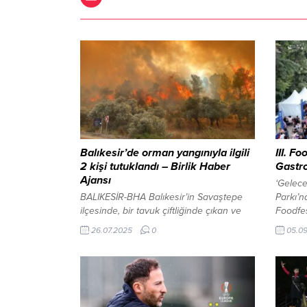
Balıkesir’de orman yangınıyla ilgili
III. F
2 kişi tutuklandı – Birlik Haber
Gastro
Ajansı
‘Gelece
BALIKESİR-BHA Balıkesir’in Savaştepe
Parkı’
ilçesinde, bir tavuk çiftliğinde çıkan ve
Foodfes
ormanlık alana sıçrayan yangına ilişkin
Gastron
26.07.2025
0
05.0
yürütülen soruşturma kapsamında
için ka
gözaltına alınan 3 kişiden 2’si tutuklandı.
Eylül t
Kırsal Karaçam Mahallesi‘nde dün
festiv
akşam saatlerinde henüz
Türkiye
belirlenemeyen bir nedenle bir tavuk
yıldızlı
çiftliğinde çıkan yangın, kısa sürede
turizm 