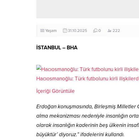
Yaşam
31.10.2025
0
222
İSTANBUL – BHA
Hacıosmanoğlu: Türk futbolunu kirli ilişkilerd
İçeriği Görüntüle
Erdoğan konuşmasında, Birleşmiş Milletler Gü
alma mekanizması nedeniyle insanlığın orta
olarak insanlığın kaderinin beş ülkenin ins
büyüktür’ diyoruz.” ifadelerini kullandı.