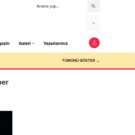
azin
Galeri
Yazarlarımız
TÜMÜNÜ GÖSTER →
ber