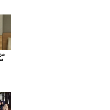
yle
ak –
: “500
an
vaya
bu
tin