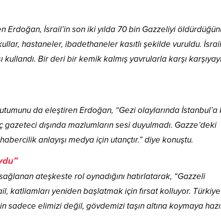
Erdoğan, İsrail’in son iki yılda 70 bin Gazzeliyi öldürdüğün
llar, hastaneler, ibadethaneler kasıtlı şekilde vuruldu. İsrail
ı kullandı. Bir deri bir kemik kalmış yavrularla karşı karşıyayı
tumunu da eleştiren Erdoğan, “Gezi olaylarında İstanbul’
uç gazeteci dışında mazlumların sesi duyulmadı. Gazze’deki
habercilik anlayışı medya için utançtır.” diye konuştu.
oydu”
sağlanan ateşkeste rol oynadığını hatırlatarak, “Gazzeli
il, katliamları yeniden başlatmak için fırsat kolluyor. Türkiye
n sadece elimizi değil, gövdemizi taşın altına koymaya hazır