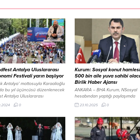
oodfest Antalya Uluslararası
Kurum: Sosyal konut hamlesi
nomi Festivali yarın başlıyor
500 bin aile yuva sahibi olac
Birlik Haber Ajansı
k Antalya’ mottosuyla Karaalioğlu
nda bu yıl üçüncüsü düzenlenecek
ANKARA – BHA Kurum, NSosyal
t Antalya Uluslararası
hesabından yaptığı paylaşımda
omi Festivali, lezzet tutkunları
vatandaşların mutluluğuna dikkat
9.2024
0
23.10.2025
0
pılarını açmaya hazırlanıyor. 6-8
çekerek şu değerlendirmeyi yaptı
arihleri arasında gerçekleşecek
bin fevkalade bir şey. Sosyal
al üç gün boyunca dünyadan ve
konutlarımızı en iyi, içinde yaşay
’den birbirinden ünlü Michelin
vatandaşlarımız anlatıyor. Bir yu
 şefleri, gurmeleri, gastronomi ve
kavuşmanın ne anlama geldiğini 
yazarlarını, sektörün farklı
sevinç gözyaşları gösteriyor. Ziyat