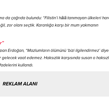
 da çağrıda bulundu: “Filistin’i hâlâ tanımayan ülkeleri ha
il, zor olanı seçtik. Karanlığa karşı bir mum yakmanın
r”
an Erdoğan, “Mazlumların ölümünü ‘bizi ilgilendirmez’ diy
ir gelecek vaat edemez. Haksızlık karşısında susan o haksız
fadelerini kullandı.
REKLAM ALANI