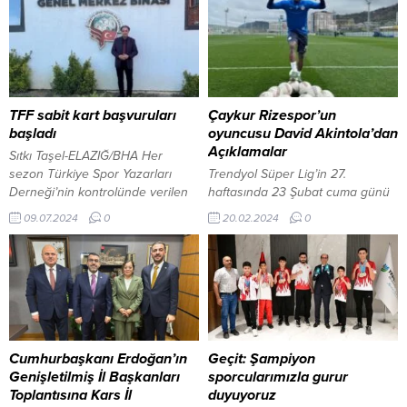
TFF sabit kart başvuruları
Çaykur Rizespor’un
başladı
oyuncusu David Akintola’dan
Açıklamalar
Sıtkı Taşel-ELAZIĞ/BHA Her
sezon Türkiye Spor Yazarları
Trendyol Süper Lig’in 27.
Derneği’nin kontrolünde verilen
haftasında 23 Şubat cuma günü
TFF sezonluk sabit Kart
deplasmanda Yılport
09.07.2024
0
20.02.2024
0
başvuruları başladı. Türkiye spor
Samsunspor ile karşılaşacak
yazarları Derneği’nin
Çaykur Rizespor’un oyuncusu
kontrolünde, müsabakaları takip
David Akintola, “Son dört haftadır
eden basın mensuplarına Türkiye
taraftarlarımızı mutlu edemedik.
futbol federasyonu tarafından
Zorlu bir süreçten geçiyoruz ama
verilen sezonluk sabit kart
elimizden gelen en iyisini
başvuruları başladı. Türkiye spor
yaptığımıza inanmalarını
yazarları derneği Elazığ temsilcisi
istiyorum.” dedi. 20 Şubat 2024,
Cumhurbaşkanı Erdoğan’ın
Geçit: Şampiyon
Coşkun Kamaç, 2024-2025
15:30 yayınlandı Çaykur
Genişletilmiş İl Başkanları
sporcularımızla gurur
sezonu için başvuruların
Rizespor’un oyuncusu David
Toplantısına Kars İl
duyuyoruz