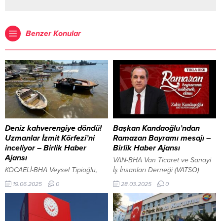
Benzer Konular
Deniz kahverengiye döndü!
Başkan Kandaoğlu’ndan
Uzmanlar İzmit Körfezi’ni
Ramazan Bayramı mesajı –
inceliyor – Birlik Haber
Birlik Haber Ajansı
Ajansı
VAN-BHA Van Ticaret ve Sanayi
KOCAELİ-BHA Veysel Tipioğlu,
İş İnsanları Derneği (VATSO)
Sekapark Er Meydanı’nda
Yönetim Kurulu Başkanı Zahir
19.06.2025
0
28.03.2025
0
pehlivanlarla buluştu Kocaeli’nin
Kandaşoğlu, Ramazan Bayramı
İzmit ilçesindeki marina
dolayısıyla bir kutlama mesajı
bölgesinde denizin kıyıya yakın
yayınladı. Van Ticaret ve Sanayi
kesiminde gözle görülür bir renk
İş İnsanları Derneği (VATSO)