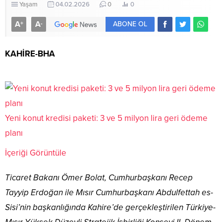
Yaşam
04.02.2026
0
0
A
A
+
-
ABONE OL
KAHİRE-BHA
Yeni konut kredisi paketi: 3 ve 5 milyon lira geri ödeme
planı
İçeriği Görüntüle
Ticaret Bakanı Ömer Bolat, Cumhurbaşkanı Recep
Tayyip Erdoğan ile Mısır Cumhurbaşkanı Abdulfettah es-
Sisi’nin başkanlığında Kahire’de gerçekleştirilen Türkiye-