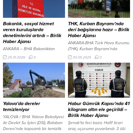
değişimi meydana geldi. Deniz
Yönetim Kurulu Başkanı ve
yüzeyinin bir kısmının
hayırsever İş İnsanı Zahir
kahverengiye döndüğü olay,
Kandaşoğlu mesajında
vatandaşların dikkatini çekerken
“Ramazan Bayramınızı kutlar,
Bakanlık, sosyal hizmet
THK, Kurban Bayramı’nda
yetkilileri de harekete geçirdi.
sizlere, ailenize, milletimize,
veren kuruluşlarda
deri bağışlarına hazır – Birlik
Çevre Koruma ve Kontrol Dairesi
ülkemize, sağlık, mutluluk ve
denetimlerini artırdı – Birlik
Haber Ajansı
Başkanlığı ekipleri, renk
huzur...
Haber Ajansı
ANKARA-BHA Türk Hava Kurumu
değişiminin gözlendiği alanlardan
ANKARA – BHA Bakanlıktan
(THK), Kurban Bayramı’nda
su...
yapılan yazılı açıklamada,
yapılacak deri bağışları için tüm
25.01.2026
0
30.05.2025
0
denetimlerin kadın konukevleri,
hazırlıklarını tamamladı. THK
engelli bakım merkezleri, yaşlı
Kayyum Heyeti Başkanı Kemal
bakım ve rehabilitasyon
Yurtnaç, bayram süresince
kuruluşları ile çocuk bakım ve
yürütülecek çalışmalar hakkında
koruma hizmeti veren merkezleri
bilgi verdi. Yurtnaç, THK’nin
kapsadığı belirtildi. Çalışmalar
vatandaşların gönüllü
kapsamında kuruluşların fiziki
bağışlarıyla faaliyetlerini
yapıları, yaşam alanları ve
sürdüren bir kurum olduğunu
Yalova’da dereler
Habur Gümrük Kapısı’nda 41
güvenlik koşulları ayrıntılı biçimde
hatırlatarak, her yıl olduğu gibi bu
temizleniyor
kilogram altın ele geçirildi –
incelendi. Denetimlerde tespit
yıl da kurban derilerinin
Birlik Haber Ajansı
YALOVA / BHA Yalova Belediyesi
edilen ihtiyaçlar, eksiklikler ve
toplanarak havacılık alanındaki...
ile Devlet Su İşleri (DSİ), Balaban
Şırnak’ta feci kaza: Hafif ticari
geliştirilmesi gereken alanlar...
Deresi’nde kapsamlı bir temizlik
araç uçuruma yuvarlandı: 3 ölü