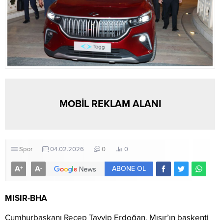
MOBİL REKLAM ALANI
Spor
04.02.2026
0
0
A
A
+
-
ABONE OL
MISIR-BHA
Cumhurbaşkanı Recep Tayyip Erdoğan, Mısır’ın başkenti