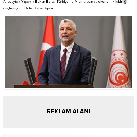
Anasayfa
»
Yaşam
»
Bakan Bolat: Türkiye ile Mısır arasında ekonomik işbirliği
14 Temmuz 2024’de de
Şüphelilerin emniyetteki
güçleniyor – Birlik Haber Ajansı
İspanya’nın yerine Türkiye’nin
işlemlerinin sürdüğü öğrenilirken,
olmasını çok isterdim.....
dosyada yeni gözaltıların
olabileceği ifade ediliyor.
REKLAM ALANI