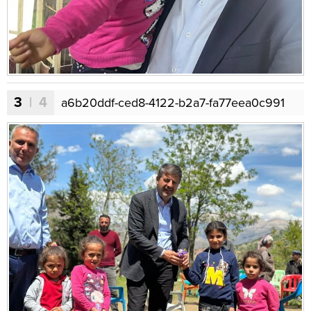
3
| 4
a6b20ddf-ced8-4122-b2a7-fa77eea0c991