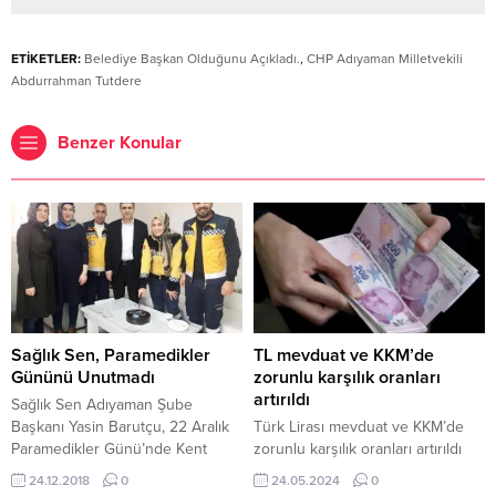
ETİKETLER:
Belediye Başkan Olduğunu Açıkladı.
,
CHP Adıyaman Milletvekili
Abdurrahman Tutdere
Benzer Konular
Sağlık Sen, Paramedikler
TL mevduat ve KKM’de
Gününü Unutmadı
zorunlu karşılık oranları
artırıldı
Sağlık Sen Adıyaman Şube
Başkanı Yasin Barutçu, 22 Aralık
Türk Lirası mevduat ve KKM’de
Paramedikler Günü’nde Kent
zorunlu karşılık oranları artırıldı
merkezinde görev yapan
Ankara-BHA TCMB’den yapılan
24.12.2018
0
24.05.2024
0
Paramedik personellerini
açıklamaya göre kısa vadeli TL