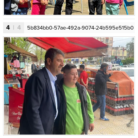
4
| 4
5b834bb0-57ae-492a-9074-24b595e515b0