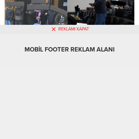
REKLAMI KAPAT
MOBİL FOOTER REKLAM ALANI
MOBİL REKLAM ALANI
Gündem
13.02.2024
0
579
A
A
+
-
ABONE OL
İstanbul Üniversitesi Rektörlüğü üniversite öğrencisi
olmayan vatandaşlara üniversitenin kapılarını açtı.
13 Şubat 2024, 14:56
yayınlandı