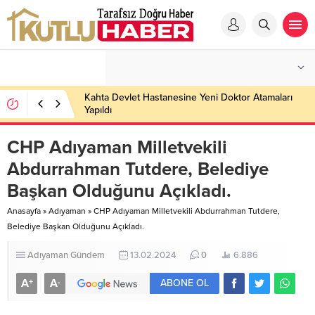
Kahta Devlet Hastanesine Yeni Doktor Atamaları
Yapıldı
CHP Adıyaman Milletvekili
Abdurrahman Tutdere, Belediye
Başkan Olduğunu Açıkladı.
Anasayfa
»
Adıyaman
»
CHP Adıyaman Milletvekili Abdurrahman Tutdere,
Belediye Başkan Olduğunu Açıkladı.
Adıyaman
Gündem
13.02.2024
0
6.886
A
A
+
-
ABONE OL