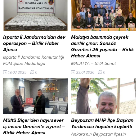
Isparta İl Jandarma’dan dev
Malatya basınında çeyrek
operasyon – Birlik Haber
asırlık çınar: Sonsöz
Ajansı
Gazetesi 26 yaşında – Birlik
Haber Ajansı
Isparta İl Jandarma Komutanlığı
KOM Şube Müdürlüğü
MALATYA – BHA Sanat
ekiplerince, kaçakçılık suçlarının
Sokağı’nda gerçekleştirilen yıl
19.03.2025
0
23.01.2026
0
önlenmesi ve kaçakçılarla
dönümü programına; basın
mücadeleye yönelik yapılan
mensupları, sivil toplum kuruluşu
çalışmalar kapsamında çevre
temsilcileri ve davetliler katıldı.
illerden Isparta iline kaçak
Programda Sonsöz Gazetesi’nin
makaron ve tütün mamülleri
geçmişi, bugün geldiği nokta ve
getirilerek satışı yapılacağı bilgisi
geleceğe yönelik hedefleri ele
üzerine operasyon başlatıldı.
alındı. Programda konuşan
Merkez İlçe Jandarma
Sonsöz Gazetesi İmtiyaz Sahibi
Müftü Biçer’den hayırsever
Beypazarı MHP İlçe Başkan
Komutanlığı ekiplerince müşterek
Ali Er, gazetenin kuruluş
iş insanı Demirel’e ziyaret –
Yardımcısı hayatını kaybetti
yapılan operasyonda 2 şüpheli
felsefesine dikkat çekerek şu
Birlik Haber Ajansı
Ankara’nın Beypazarı ilçesin
şahsın aracında yapılan arama
ifadeleri kullandı: “26 yıl önce...