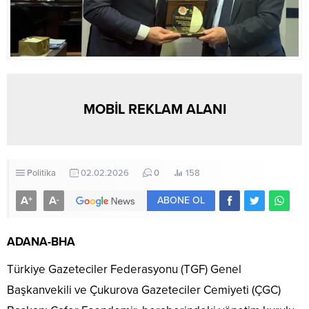
MOBİL REKLAM ALANI
Politika
02.02.2026
0
158
A
A
+
-
ABONE OL
ADANA-BHA
Türkiye Gazeteciler Federasyonu (TGF) Genel
Başkanvekili ve Çukurova Gazeteciler Cemiyeti (ÇGC)