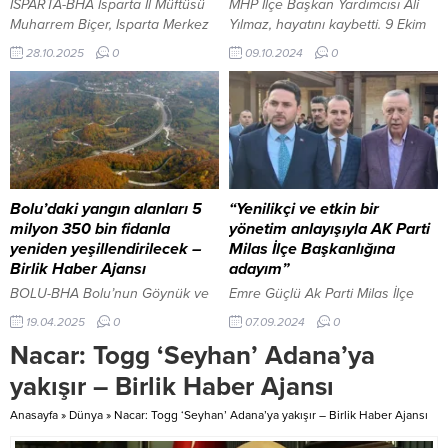
ISPARTA-BHA Isparta İl Müftüsü
MHP İlçe Başkan Yardımcısı Ali
neticesinde toplam...
Muharrem Biçer, Isparta Merkez
Yılmaz, hayatını kaybetti. 9 Ekim
Davraz Mahallesi’nde yapımı
2024, 13:07 yayınlandı Yaşar
28.10.2025
0
09.10.2024
0
tamamlanan Güllük Camii Gençlik
TONBAK / ANKARA-BHA
Merkezi’ne katkıda bulunan
Ankara’nın Beypazarı ilçesinde
hayırsever iş insanı Özkan
Milliyetçi Hareket Partisi (MHP)
Demirel’i işyerinde ziyaret etti.
İlçe Başkan Yardımcısı Ali Yılmaz,
Faruk Daşdöner’den taksici
hayatını kaybetti. Ali Yılmaz,
esnafına yeni projeler: “Birlikte
Beypazarı Ülkü...
yönetecek, birlikte başaracağız”
İçeriği Görüntüle Ziyaretten
Bolu’daki yangın alanları 5
“Yenilikçi ve etkin bir
duyduğu memnuniyeti dile
milyon 350 bin fidanla
yönetim anlayışıyla AK Parti
getiren Özkan Demirel, İl Müftüsü
yeniden yeşillendirilecek –
Milas İlçe Başkanlığına
Biçer’e teşekkür etti....
Birlik Haber Ajansı
adayım”
BOLU-BHA Bolu’nun Göynük ve
Emre Güçlü Ak Parti Milas İlçe
Gerede ilçelerinde 2024 yılının
Başkanlığına aday olduğunu
19.04.2025
0
07.09.2024
0
ağustos ayında meydana gelen
açıkladı. 7 Eylül 2024, 13:41
Nacar: Togg ‘Seyhan’ Adana’ya
orman yangınlarının ardından
yayınlandı Cemal SÜZEROĞLU/
bölgede ağaçlandırma
MUĞLA-BHA Emre Güçlü, sosyal
yakışır – Birlik Haber Ajansı
çalışmaları devam ediyor. Orman
medyadan yaptığı açıklamada şu
Genel Müdürlüğü’nden alınan
ifadelere yer verdi: “Kıymetli
Anasayfa
»
Dünya
»
Nacar: Togg ‘Seyhan’ Adana’ya yakışır – Birlik Haber Ajansı
bilgilere göre, toplam 4 bin 159
hemşehrilerim, değerli Milaslılar;