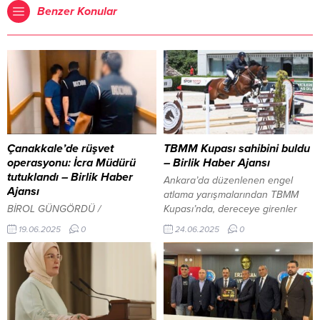
Benzer Konular
Çanakkale’de rüşvet
TBMM Kupası sahibini buldu
operasyonu: İcra Müdürü
– Birlik Haber Ajansı
tutuklandı – Birlik Haber
Ankara’da düzenlenen engel
Ajansı
atlama yarışmalarından TBMM
BİROL GÜNGÖRDÜ /
Kupası’nda, dereceye girenler
ÇANAKKALE – BHA
belli oldu. ANKARA-BHA
19.06.2025
0
24.06.2025
0
Çanakkale’nin Çan ilçesinde
Ağıralioğlu’ndan İsrail Bakanına
yürütülen soruşturma
tepki: “İnsanlıktan nasibi kesilmiş
kapsamında rüşvet ve irtikap
aşağılık mahluklar” İçeriği
suçlamasıyla göz altına alınan
Görüntüle Başkent Binicilik
İcra Müdürü M.K. çıkarıldığı
Kulübü’nde yapılan 145
mahkemece tutuklanarak
santimetre engel atlama