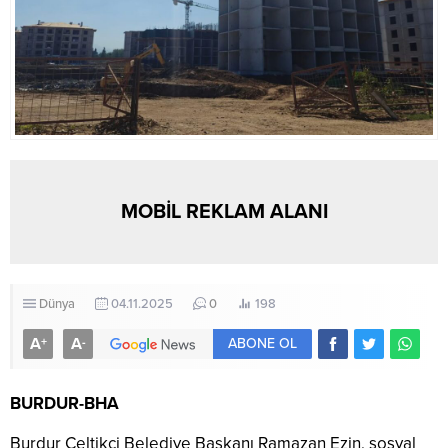
MOBİL REKLAM ALANI
Dünya
04.11.2025
0
198
A
A
+
-
ABONE OL
BURDUR-BHA
Burdur Çeltikçi Belediye Başkanı Ramazan Ezin, sosyal