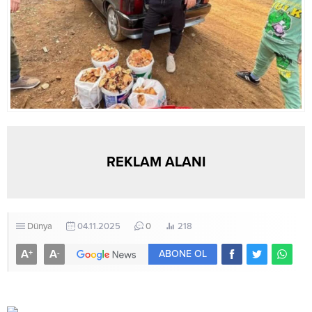
bulacağız. Bu, ekonomik
büyümeyi daha da
hızlandıracak”...
REKLAM ALANI
Dünya
04.11.2025
0
218
A
A
+
-
ABONE OL