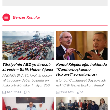
Benzer Konular
Türkiye’nin ABD’ye ihracatı
Kemal Kılıçdaroğlu hakkında
zirvede – Birlik Haber Ajansı
“Cumhurbaşkanına
Hakaret” soruşturması
ANKARA-BHA Türkiye‘nin geçen
yıl ihracatını değer bazında en
İstanbul Cumhuriyet Başsavcılığı,
fazla artırdığı ülke, 1 milyar 256
eski CHP Genel Başkanı Kemal
milyon dolarla ABD oldu. ABD’ye
Kılıçdaroğlu hakkında
20.01.2025
0
20.10.2024
0
yapılan toplam ihracat, 13,4
“Cumhurbaşkanına alenen
milyar doları aşarak dikkat çekti.
hakaret” suçlamasıyla
Türkiye, ABD’li şirketler için
soruşturma başlattı. Soruşturma,
stratejik bir ticaret ortağı olmaya
Cumhurbaşkanı Recep Tayyip