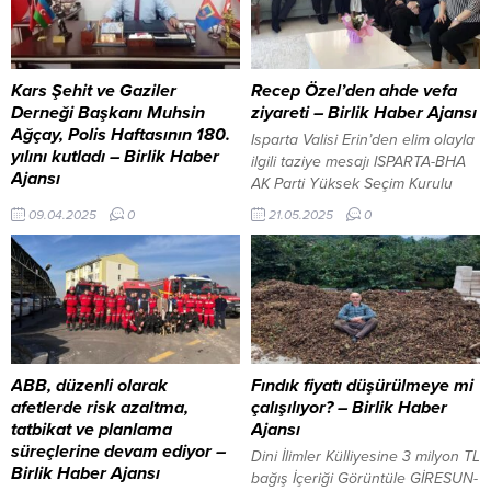
devam ediyor. İki ülke arasındaki
Erdoğan’ın 18 Ekim’de sosyal
ekonomik iş birliği ve ticaret
medya platformu X’ten yaptığı
hacmi, karşılıklı temaslarla...
paylaşımı alıntılayan
Kılıçdaroğlu’nun ifadeleri üzerine
Kars Şehit ve Gaziler
Recep Özel’den ahde vefa
başlatıldı. 20 Ekim 2024, 10:06
Derneği Başkanı Muhsin
ziyareti – Birlik Haber Ajansı
yayınlandı ...
Ağçay, Polis Haftasının 180.
Isparta Valisi Erin’den elim olayla
yılını kutladı – Birlik Haber
ilgili taziye mesajı ISPARTA-BHA
Ajansı
AK Parti Yüksek Seçim Kurulu
Kars Şehit ve Gaziler Derneği
(YSK) Temsilcisi, Genel Merkez
09.04.2025
0
21.05.2025
0
Başkanı Muhsin Ağçay, Polis
Seçim İşleri Genel Başkan
Haftasının 180. yılını kutlayarak,
Yardımcısı Yardımcısı ve Ege
mesaj yayımladı. Başkan Ağçay
Bölge Sorumlusu, eski Isparta
mesajında, “Vatan İçin Canlarını
Milletvekili Recep Özel, AK Parti
Feda Edenler Unutulmaz…” Aziz
camiasında vefa duygusunu
Şehitlerimiz, Kahraman
pekiştiren bir ziyaretle takdir
Gazilerimiz ve Görev Başındaki
topladı. Özel, beraberinde Kadın
Polislerimiz, Polis Haftası’nın bu
Kolları Başkanı Dilek Gündüz...
ABB, düzenli olarak
Fındık fiyatı düşürülmeye mi
anlamlı gününde, Kars Şehit ve
afetlerde risk azaltma,
çalışılıyor? – Birlik Haber
Gaziler Derneği olarak yüreğimiz
tatbikat ve planlama
Ajansı
derin bir minnet, hüzün ve
süreçlerine devam ediyor –
Dini İlimler Külliyesine 3 milyon TL
gururla...
Birlik Haber Ajansı
bağış İçeriği Görüntüle GİRESUN-