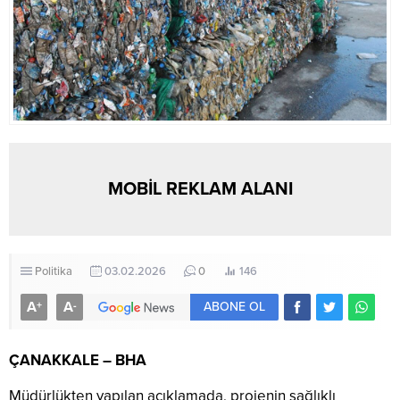
MOBİL REKLAM ALANI
Politika
03.02.2026
0
146
A
A
+
-
ABONE OL
ÇANAKKALE – BHA
Müdürlükten yapılan açıklamada, projenin sağlıklı