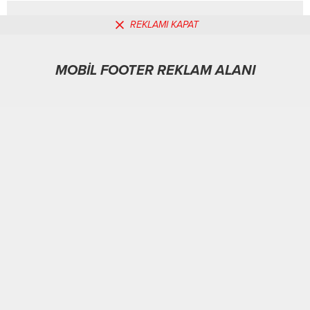
REKLAMI KAPAT
MOBİL REKLAM ALANI
MOBİL FOOTER REKLAM ALANI
Spor
03.02.2026
0
148
A
A
+
-
ABONE OL
ANKARA-BHA
Yayman’dan Hakkari’de net mesaj: Silahlar bırakılacak
İçeriği Görüntüle
Başta Ankara’daki yabancı misyonlar ve elçilik