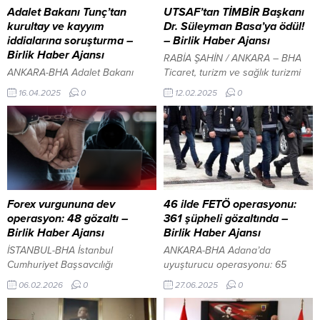
Adalet Bakanı Tunç’tan
UTSAF’tan TİMBİR Başkanı
kurultay ve kayyım
Dr. Süleyman Basa’ya ödül!
iddialarına soruşturma –
– Birlik Haber Ajansı
Birlik Haber Ajansı
RABİA ŞAHİN / ANKARA – BHA
ANKARA-BHA Adalet Bakanı
Ticaret, turizm ve sağlık turizmi
Yılmaz Tunç, CHP’nin 38. Olağan
dünyasında sektörün öncülerini
16.04.2025
0
12.02.2025
0
Kurultayı’na yönelik iptal davaları
bir araya getiren UTSAF Prestij
ve bazı belediyelere kayyım
Ödülleri, bugün Ankara Ticaret
atanacağı iddiaları hakkında
Odası (ATO) Meclis Salonu’nda
kamuoyuna açıklamalarda
gerçekleşen törenle sahiplerini
bulundu. Tunç, bu tür iddiaların
buldu. Saat 17.00’de başlayan
gerçek dışı ve kamuoyunu
etkinlik, sektörün geleceğini
yanıltmaya yönelik olduğunu
şekillendiren profesyonelleri bir
belirterek, sosyal medyada
araya getirdi. Törende, başarılı
Forex vurgununa dev
46 ilde FETÖ operasyonu:
dolaşıma sokulan içeriklere itibar
çalışmalarıyla dikkat çeken
operasyon: 48 gözaltı –
361 şüpheli gözaltında –
edilmemesi gerektiğini vurguladı.
isimler ödüllerine kavuşurken,...
Birlik Haber Ajansı
Birlik Haber Ajansı
KURULTAY SÜRECİ HUKUKİ
İSTANBUL-BHA İstanbul
ANKARA-BHA Adana’da
TAKİPTE Cumhurbaşkanı
Cumhuriyet Başsavcılığı
uyuşturucu operasyonu: 65
Erdoğan’dan Sırrı...
Terörizmin Finansmanının
şüpheli gözaltında İçeriği
06.02.2026
0
27.06.2025
0
Önlenmesi ve Aklama Suçu
Görüntüle İçişleri Bakanı Ali
Soruşturma Bürosu tarafından
Yerlikaya, Fetullahçı Terör