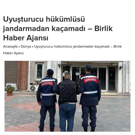
Özer Kasap, Belediye Başkan
Yardımcıları Sezai Tolunay, Vedat
Uyuşturucu hükümlüsü
Işık, Mücahit Başıböyük, Ankara
Büyükşehir Belediyesi Kırsal
jandarmadan kaçamadı – Birlik
Hizmetlerden sorumlular ve
Haber Ajansı
Beypazarı Kırsal Hizmetler
Müdürü Turan Güler katıldı....
Anasayfa
»
Dünya
»
Uyuşturucu hükümlüsü jandarmadan kaçamadı – Birlik
Haber Ajansı