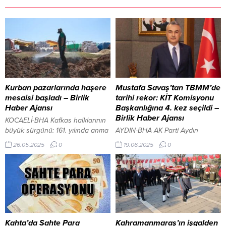
Kurban pazarlarında haşere
Mustafa Savaş’tan TBMM’de
mesaisi başladı – Birlik
tarihi rekor: KİT Komisyonu
Haber Ajansı
Başkanlığına 4. kez seçildi –
Birlik Haber Ajansı
KOCAELİ-BHA Kafkas halklarının
büyük sürgünü: 161. yılında anma
AYDIN-BHA AK Parti Aydın
töreni Kocaeli Büyükşehir
Milletvekili ve TBMM KİT
26.05.2025
0
19.06.2025
0
Belediyesi, Kurban Bayramı
Komisyonu Başkanı Mustafa
öncesinde kurbanlık satış
Savaş, yeniden KİT Komisyonu
alanlarında sivrisinek ve
Başkanı seçilerek TBMM
karasinek gibi haşerelere karşı
tarihinde bir ilki gerçekleştirdi.
ilaçlama gerçekleştiriyor. Bu
Aydın’da Jandarma’nın 186. yılı
sayede vektör özelliği taşıyan
onurla kutlandı Geçen hafta
canlıların üremesi engellenirken,
yapılan TBMM ihtisas komisyonu
vatandaşların kurban alım-satım
üye seçimlerinin ardından, bugün
Kahta’da Sahte Para
Kahramanmaraş’ın işgalden