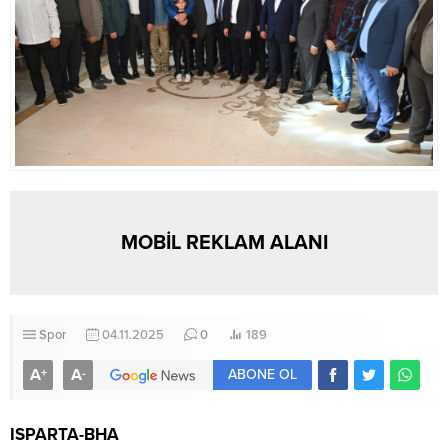
MOBİL REKLAM ALANI
Spor
04.11.2025
0
189
A
A
+
-
ABONE OL
ISPARTA-BHA