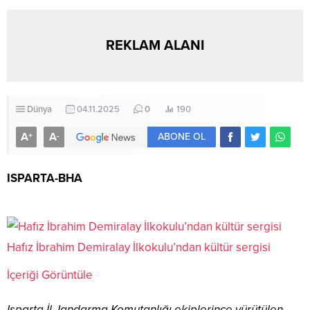
REKLAM ALANI
Dünya
04.11.2025
0
190
A
A
+
-
ABONE OL
ISPARTA-BHA
Hafız İbrahim Demiralay İlkokulu’ndan kültür sergisi
İçeriği Görüntüle
Isparta İl Jandarma Komutanlığı ekiplerince yürütülen