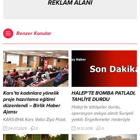
REKLAM ALANI
Benzer Konular
Kars’ta kadınlara yönelik
HALEP’TE BOMBA PATLADI,
proje hazırlama eğitimi
TAHLİYE DURDU
düzenlendi – Birlik Haber
Halep’te tahliyeler durdu,
Ajansı
operasyon askıya alındı Suriyeli
KARS-BHA Kars Valisi Ziya Polat,
yetkili: Engellemeler nedeniyle
Halk Eğitim Merkezi’ndeki
Halep’te tahliye operasyonu
24.07.2025
0
16.12.2016
0
kursiyerlerle buluştu İçeriği
askıya alındı.
Görüntüle Tarım ve Kırsal