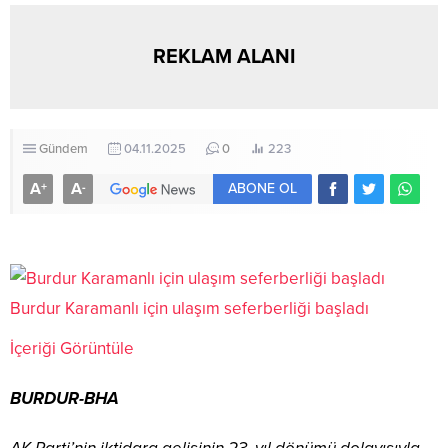
REKLAM ALANI
Gündem
04.11.2025
0
223
A
A
+
-
ABONE OL
Burdur Karamanlı için ulaşım seferberliği başladı
İçeriği Görüntüle
BURDUR-BHA