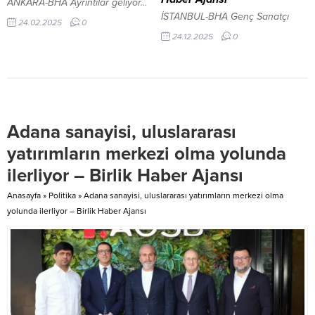
ANKARA-BHA Ayrıntılar geliyor…
bulundu. Toplantıya yoğun ilgi...
İSTANBUL-BHA Genç Sanatçı
24.02.2025
0
Ömer Buğra Başıbüyük,
24.12.2025
0
Türkiye’ye büyük gurur yaşattı
İçeriği Görüntüle Milli Saraylar
Başkanlığı tarafından yürütülen
çalışmalar kapsamında, Topkapı
Sarayı’nda Mabeyn bölümünü
Harem-i Hümayun’a bağlayan
Adana sanayisi, uluslararası
tarihi Mabeyn Yolu, restorasyon
sürecinin ardından çini sanatına
yatırımların merkezi olma yolunda
odaklanan bir galeri olarak
ilerliyor – Birlik Haber Ajansı
düzenlenerek ziyarete açıldı.
Uzun yıllar kullanılmayan ve
Anasayfa
»
Politika
»
Adana sanayisi, uluslararası yatırımların merkezi olma
kapalı kalan koridor, yapılan
yolunda ilerliyor – Birlik Haber Ajansı
düzenlemeyle...