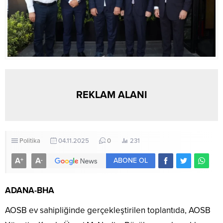
REKLAM ALANI
Politika
04.11.2025
0
231
A
A
+
-
ABONE OL
ADANA-BHA
AOSB ev sahipliğinde gerçekleştirilen toplantıda, AOSB