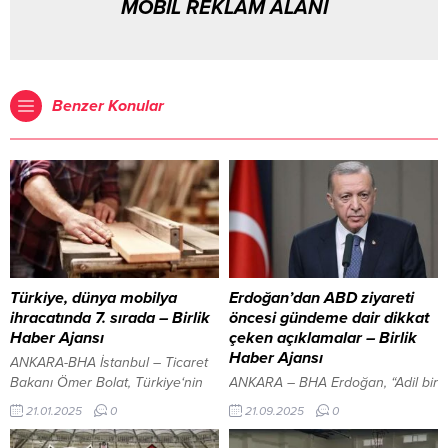
MOBİL REKLAM ALANI
Benzer Konular
Türkiye, dünya mobilya
Erdoğan’dan ABD ziyareti
ihracatında 7. sırada – Birlik
öncesi gündeme dair dikkat
Haber Ajansı
çeken açıklamalar – Birlik
Haber Ajansı
ANKARA-BHA İstanbul – Ticaret
Bakanı Ömer Bolat, Türkiye‘nin
ANKARA – BHA Erdoğan, “Adil bir
mobilya sektöründeki ihracat
barışın kaybedeni olmayacağına
21.01.2025
0
21.09.2025
0
başarısının dünya çapında takdir
inanıyoruz. Coğrafyamızda kan
topladığını vurguladı. Türkiye’nin,
ve gözyaşının dinmesini istiyoruz.