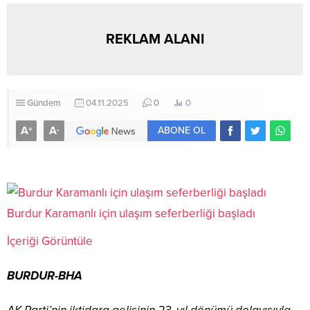
REKLAM ALANI
Gündem
04.11.2025
0
0
A
A
+
-
ABONE OL
Burdur Karamanlı için ulaşım seferberliği başladı
İçeriği Görüntüle
BURDUR-BHA