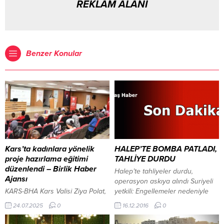
REKLAM ALANI
Benzer Konular
Kars’ta kadınlara yönelik
HALEP’TE BOMBA PATLADI,
proje hazırlama eğitimi
TAHLİYE DURDU
düzenlendi – Birlik Haber
Halep’te tahliyeler durdu,
Ajansı
operasyon askıya alındı Suriyeli
KARS-BHA Kars Valisi Ziya Polat,
yetkili: Engellemeler nedeniyle
Halk Eğitim Merkezi’ndeki
Halep’te tahliye operasyonu
24.07.2025
0
16.12.2016
0
kursiyerlerle buluştu İçeriği
askıya alındı.
Görüntüle Tarım ve Kırsal