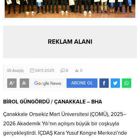
REKLAM ALANI
Asayiş
04.11.2025
0
0
A
A
+
-
ABONE OL
BİROL GÜNGÖRDÜ / ÇANAKKALE – BHA
Çanakkale Onsekiz Mart Üniversitesi (ÇOMÜ), 2025–
2026 Akademik Yılı’nın açılışını büyük bir coşkuyla
gerçekleştirdi. İÇDAŞ Kara Yusuf Kongre Merkezi’nde