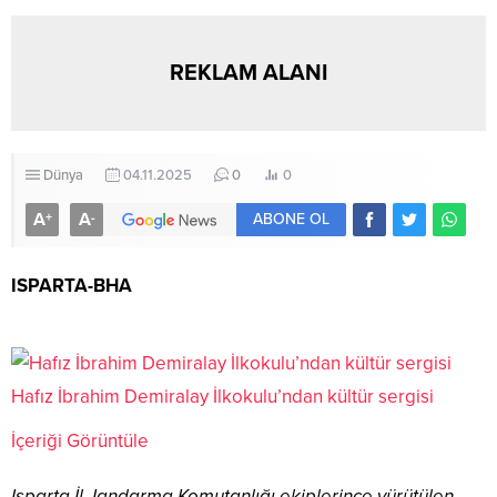
REKLAM ALANI
Dünya
04.11.2025
0
0
A
A
+
-
ABONE OL
ISPARTA-BHA
Hafız İbrahim Demiralay İlkokulu’ndan kültür sergisi
İçeriği Görüntüle
Isparta İl Jandarma Komutanlığı ekiplerince yürütülen