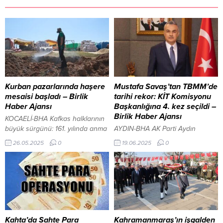
Kurban pazarlarında haşere
Mustafa Savaş’tan TBMM’de
mesaisi başladı – Birlik
tarihi rekor: KİT Komisyonu
Haber Ajansı
Başkanlığına 4. kez seçildi –
Birlik Haber Ajansı
KOCAELİ-BHA Kafkas halklarının
büyük sürgünü: 161. yılında anma
AYDIN-BHA AK Parti Aydın
töreni Kocaeli Büyükşehir
Milletvekili ve TBMM KİT
26.05.2025
0
19.06.2025
0
Belediyesi, Kurban Bayramı
Komisyonu Başkanı Mustafa
öncesinde kurbanlık satış
Savaş, yeniden KİT Komisyonu
alanlarında sivrisinek ve
Başkanı seçilerek TBMM
karasinek gibi haşerelere karşı
tarihinde bir ilki gerçekleştirdi.
ilaçlama gerçekleştiriyor. Bu
Aydın’da Jandarma’nın 186. yılı
sayede vektör özelliği taşıyan
onurla kutlandı Geçen hafta
canlıların üremesi engellenirken,
yapılan TBMM ihtisas komisyonu
vatandaşların kurban alım-satım
üye seçimlerinin ardından, bugün
Kahta’da Sahte Para
Kahramanmaraş’ın işgalden