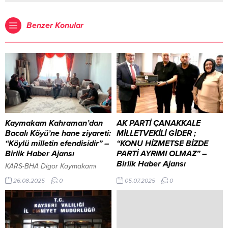
Benzer Konular
Kaymakam Kahraman’dan
AK PARTİ ÇANAKKALE
Bacalı Köyü’ne hane ziyareti:
MİLLETVEKİLİ GİDER ;
“Köylü milletin efendisidir” –
“KONU HİZMETSE BİZDE
Birlik Haber Ajansı
PARTİ AYRIMI OLMAZ” –
Birlik Haber Ajansı
KARS-BHA Digor Kaymakamı
Ahmed Tayyib Kahraman, hane
BİROL GÜNGÖRDÜ /
26.08.2025
0
05.07.2025
0
ziyaretleri kapsamında Bacalı
ÇANAKKALE – BHA
Köyü’nü ziyaret etti. Kars’ta camii
Süphanoğlu’ndan kürt sorunu
çocuk buluşmaları: “Şehirlerin
tepkisi: Kimsenin kimliğinden
kalbi camilerde buluşalım” projesi
dolayı sorunmuş gibi
devam ekarsdiyor İçeriği
gösterilmesine tahammülümüz