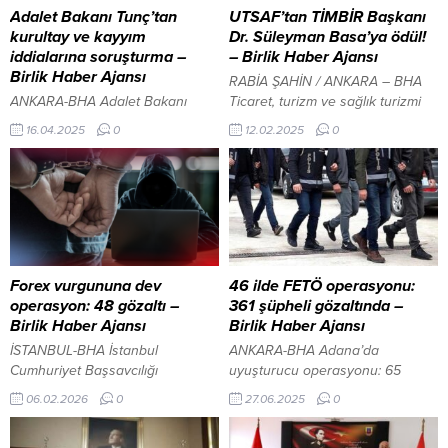
Adalet Bakanı Tunç’tan
UTSAF’tan TİMBİR Başkanı
kurultay ve kayyım
Dr. Süleyman Basa’ya ödül!
iddialarına soruşturma –
– Birlik Haber Ajansı
Birlik Haber Ajansı
RABİA ŞAHİN / ANKARA – BHA
ANKARA-BHA Adalet Bakanı
Ticaret, turizm ve sağlık turizmi
Yılmaz Tunç, CHP’nin 38. Olağan
dünyasında sektörün öncülerini
16.04.2025
0
12.02.2025
0
Kurultayı’na yönelik iptal davaları
bir araya getiren UTSAF Prestij
ve bazı belediyelere kayyım
Ödülleri, bugün Ankara Ticaret
atanacağı iddiaları hakkında
Odası (ATO) Meclis Salonu’nda
kamuoyuna açıklamalarda
gerçekleşen törenle sahiplerini
bulundu. Tunç, bu tür iddiaların
buldu. Saat 17.00’de başlayan
gerçek dışı ve kamuoyunu
etkinlik, sektörün geleceğini
yanıltmaya yönelik olduğunu
şekillendiren profesyonelleri bir
belirterek, sosyal medyada
araya getirdi. Törende, başarılı
Forex vurgununa dev
46 ilde FETÖ operasyonu:
dolaşıma sokulan içeriklere itibar
çalışmalarıyla dikkat çeken
operasyon: 48 gözaltı –
361 şüpheli gözaltında –
edilmemesi gerektiğini vurguladı.
isimler ödüllerine kavuşurken,...
Birlik Haber Ajansı
Birlik Haber Ajansı
KURULTAY SÜRECİ HUKUKİ
İSTANBUL-BHA İstanbul
ANKARA-BHA Adana’da
TAKİPTE Cumhurbaşkanı
Cumhuriyet Başsavcılığı
uyuşturucu operasyonu: 65
Erdoğan’dan Sırrı...
Terörizmin Finansmanının
şüpheli gözaltında İçeriği
06.02.2026
0
27.06.2025
0
Önlenmesi ve Aklama Suçu
Görüntüle İçişleri Bakanı Ali
Soruşturma Bürosu tarafından
Yerlikaya, Fetullahçı Terör