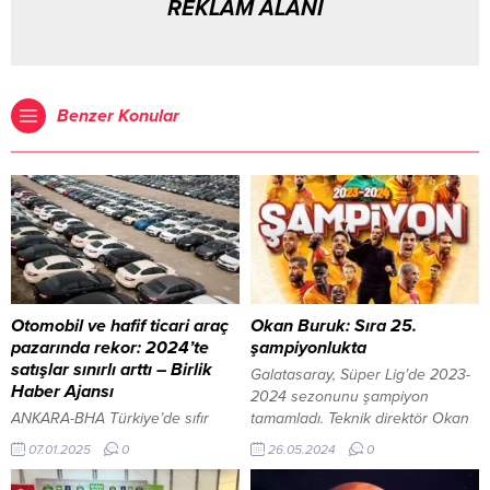
REKLAM ALANI
Benzer Konular
Otomobil ve hafif ticari araç
Okan Buruk: Sıra 25.
pazarında rekor: 2024’te
şampiyonlukta
satışlar sınırlı arttı – Birlik
Galatasaray, Süper Lig’de 2023-
Haber Ajansı
2024 sezonunu şampiyon
ANKARA-BHA Türkiye’de sıfır
tamamladı. Teknik direktör Okan
otomobil ve hafif ticari araç
Buruk maçın ardından 25.
07.01.2025
0
26.05.2024
0
pazarı 2024 yılında bir önceki
şampiyonluk için çalışmaya
yıla göre yüzde 0,5 artışla 1
başlayacaklarını söyledi. 26