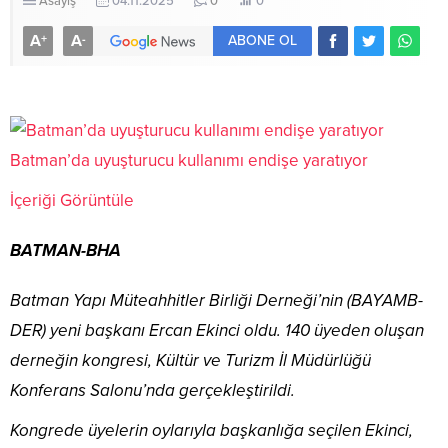
Asayiş
04.11.2025
0
0
A
A
+
-
ABONE OL
Batman’da uyuşturucu kullanımı endişe yaratıyor
İçeriği Görüntüle
BATMAN-BHA
Batman Yapı Müteahhitler Birliği Derneği’nin (BAYAMB-
DER) yeni başkanı Ercan Ekinci oldu. 140 üyeden oluşan
derneğin kongresi, Kültür ve Turizm İl Müdürlüğü
Konferans Salonu’nda gerçekleştirildi.
Kongrede üyelerin oylarıyla başkanlığa seçilen Ekinci,