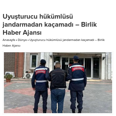
Özer Kasap, Belediye Başkan
Yardımcıları Sezai Tolunay, Vedat
Uyuşturucu hükümlüsü
Işık, Mücahit Başıböyük, Ankara
Büyükşehir Belediyesi Kırsal
jandarmadan kaçamadı – Birlik
Hizmetlerden sorumlular ve
Haber Ajansı
Beypazarı Kırsal Hizmetler
Müdürü Turan Güler katıldı....
Anasayfa
»
Dünya
»
Uyuşturucu hükümlüsü jandarmadan kaçamadı – Birlik
Haber Ajansı