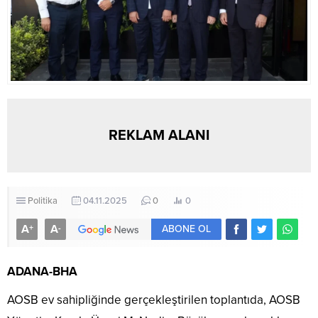
REKLAM ALANI
Politika
04.11.2025
0
0
A
A
+
-
ABONE OL
ADANA-BHA
AOSB ev sahipliğinde gerçekleştirilen toplantıda, AOSB