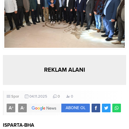
REKLAM ALANI
Spor
04.11.2025
0
0
A
A
+
-
ABONE OL
ISPARTA-BHA