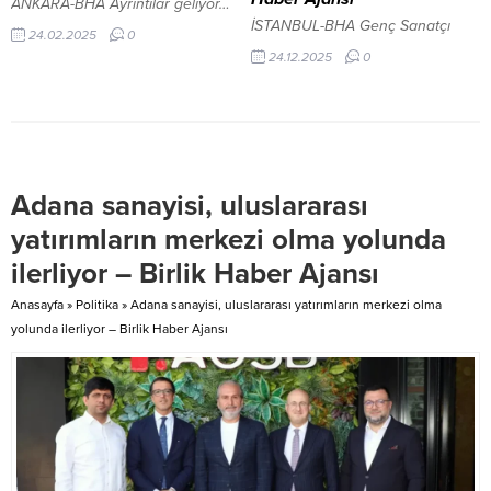
ANKARA-BHA Ayrıntılar geliyor…
bulundu. Toplantıya yoğun ilgi...
İSTANBUL-BHA Genç Sanatçı
24.02.2025
0
Ömer Buğra Başıbüyük,
24.12.2025
0
Türkiye’ye büyük gurur yaşattı
İçeriği Görüntüle Milli Saraylar
Başkanlığı tarafından yürütülen
çalışmalar kapsamında, Topkapı
Sarayı’nda Mabeyn bölümünü
Harem-i Hümayun’a bağlayan
Adana sanayisi, uluslararası
tarihi Mabeyn Yolu, restorasyon
sürecinin ardından çini sanatına
yatırımların merkezi olma yolunda
odaklanan bir galeri olarak
ilerliyor – Birlik Haber Ajansı
düzenlenerek ziyarete açıldı.
Uzun yıllar kullanılmayan ve
Anasayfa
»
Politika
»
Adana sanayisi, uluslararası yatırımların merkezi olma
kapalı kalan koridor, yapılan
yolunda ilerliyor – Birlik Haber Ajansı
düzenlemeyle...