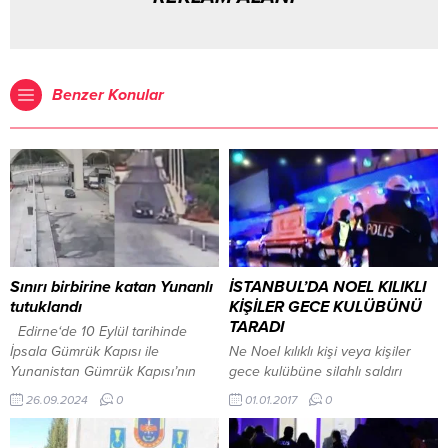
Benzer Konular
Sınırı birbirine katan Yunanlı
İSTANBUL’DA NOEL KILIKLI
tutuklandı
KİŞİLER GECE KULÜBÜNÜ
TARADI
Edirne‘de 10 Eylül tarihinde
İpsala Gümrük Kapısı ile
Ne Noel kılıklı kişi veya kişiler
Yunanistan Gümrük Kapısı’nın
gece kulübüne silahlı saldırı
bulunduğu ara bölgede,
düzenledi. Aldığımız bilgiye göre,
26.09.2024
0
01.01.2017
0
Yunanistan uyruklu şahıs T.L.
saat 13:15 sıralarında İstanbul
yönetimindeki bir otomobil, önce
Ortaköyde ünlü bir gece