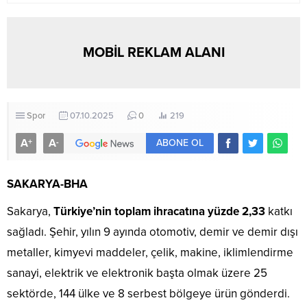
MOBİL REKLAM ALANI
Spor
07.10.2025
0
219
A
A
+
-
ABONE OL
SAKARYA-BHA
Sakarya,
Türkiye’nin toplam ihracatına yüzde 2,33
katkı
sağladı. Şehir, yılın 9 ayında otomotiv, demir ve demir dışı
metaller, kimyevi maddeler, çelik, makine, iklimlendirme
sanayi, elektrik ve elektronik başta olmak üzere 25
sektörde, 144 ülke ve 8 serbest bölgeye ürün gönderdi.