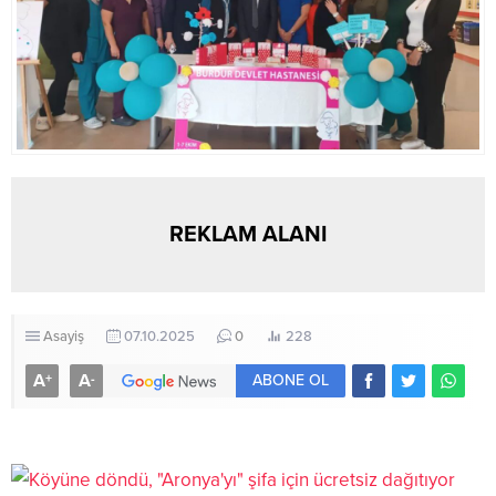
REKLAM ALANI
Asayiş
07.10.2025
0
228
A
A
+
-
ABONE OL