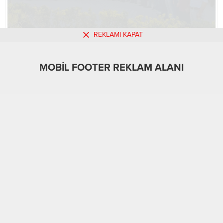
REKLAMI KAPAT
MOBİL REKLAM ALANI
MOBİL FOOTER REKLAM ALANI
Ekonomi
Gündem
Kahta
14.07.2022
0
1.154
A
A
+
-
ABONE OL
Başkan Aydın sanayiciler ile buluştu
Türkiye Büyük Millet Meclisi (TBMM) Milli
Savunma Komisyonu Başkanı ve Adalet ve