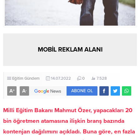
MOBİL REKLAM ALANI
Eğitim
Gündem
14.07.2022
0
7.528
A
A
+
-
ABONE OL
Milli Eğitim Bakanı Mahmut Özer, yapacakları 20
bin öğretmen atamasına ilişkin branş bazında
kontenjan dağılımını açıkladı. Buna göre, en fazla