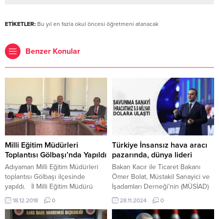
ETİKETLER:
Bu yıl en fazla okul öncesi öğretmeni atanacak
Benzer Konular
Milli Eğitim Müdürleri
Türkiye İnsansız hava aracı
Toplantısı Gölbaşı’nda Yapıldı
pazarında, dünya lideri
Adıyaman Milli Eğitim Müdürleri
Bakan Kacır ile Ticaret Bakanı
toplantısı Gölbaşı ilçesinde
Ömer Bolat, Müstakil Sanayici ve
yapıldı. İl Milli Eğitim Müdürü
İşadamları Derneği’nin (MÜSİAD)
Ahmet Alagöz başkanlığında
183 şube başkanı ile bir araya
18.12.2018
0
28.11.2024
0
düzenlenen toplantıya, İl Milli
geldi. İSTANBUL-BHA İş
Eğitim Müdür Yardımcıları Mehmet
dünyasının önemli etkinlikleri