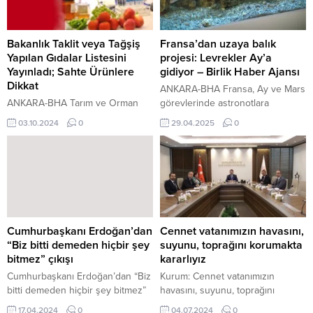
Bakanlık Taklit veya Tağşiş
Fransa’dan uzaya balık
Yapılan Gıdalar Listesini
projesi: Levrekler Ay’a
Yayınladı; Sahte Ürünlere
gidiyor – Birlik Haber Ajansı
Dikkat
ANKARA-BHA Fransa, Ay ve Mars
ANKARA-BHA Tarım ve Orman
görevlerinde astronotlara
Bakanlığı Tarafından açıklanan,
sürdürülebilir gıda sağlamak
03.10.2024
0
29.04.2025
0
taklit veya tağşiş yapıldığı
amacıyla geliştirdiği “Lunar Hatch”
kesinleşmiş ürünlere ait bilgiler
projesi kapsamında, levrek
aşağıda yer almaktadır. Alışveriş
balıklarını uzayda yetiştirmeyi
yapmadan listeyi kontrol etmekte
planlıyor. Fransa’nın güneyindeki
yarar var. Tam Liste İçin Linke
Palavas-les-Flots kentinde
tıklayınız
bulunan bir araştırma merkezinde
https://guvenilirgida.tarimorman.gov.tr/GuvenilirGida/gkd/TaklitVeyaTags
yürütülen çalışmalar, döllenmiş
siteYayinDurumu=True Tarım ve
levrek yumurtalarının uzaya
Cumhurbaşkanı Erdoğan’dan
Cennet vatanımızın havasını,
Orman Bakanlığının yaptığı
gönderilmesiyle başlayacak.
“Biz bitti demeden hiçbir şey
suyunu, toprağını korumakta
kontroller sonucunda sahip
Projenin lideri olan Fransa Ulusal
bitmez” çıkışı
kararlıyız
olduğu bilgileri, 5996 Sayılı
Okyanus Araştırma
Cumhurbaşkanı Erdoğan’dan “Biz
Kurum: Cennet vatanımızın
Veteriner Hizmetleri, Bitki Sağlığı,
Enstitüsü’nden deniz biyoloğu Dr.
bitti demeden hiçbir şey bitmez”
havasını, suyunu, toprağını
Gıda ve Yem...
Cyrille Przybyla,...
çıkışı Uzun süre sonra Ak Parti
korumakta kararlıyız Çevre,
17.04.2024
0
04.07.2024
0