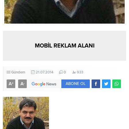
MOBİL REKLAM ALANI
Gündem
21.07.2014
0
933
A
A
+
-
ABONE OL