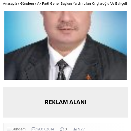
Köprüsünde resim sergisi, şiir
Anasayfa
»
Gündem
»
Ak Parti Genel Başkan Yardımcıları Kılıçtaroğlu Ve Bahçeli
dinletisi ve...
REKLAM ALANI
Gündem
19.07.2014
0
927