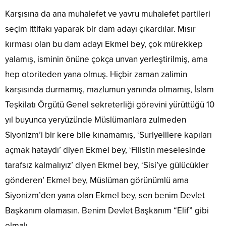
Karşısına da ana muhalefet ve yavru muhalefet partileri
seçim ittifakı yaparak bir dam adayı çıkardılar. Mısır
kırması olan bu dam adayı Ekmel bey, çok mürekkep
yalamış, isminin önüne çokça unvan yerleştirilmiş, ama
hep otoriteden yana olmuş. Hiçbir zaman zalimin
karşısında durmamış, mazlumun yanında olmamış, İslam
Teşkilatı Örgütü Genel sekreterliği görevini yürüttüğü 10
yıl buyunca yeryüzünde Müslümanlara zulmeden
Siyonizm’i bir kere bile kınamamış, ‘Suriyelilere kapıları
açmak hataydı’ diyen Ekmel bey, ‘Filistin meselesinde
tarafsız kalmalıyız’ diyen Ekmel bey, ‘Sisi’ye gülücükler
gönderen’ Ekmel bey, Müslüman görünümlü ama
Siyonizm’den yana olan Ekmel bey, sen benim Devlet
Başkanım olamasın. Benim Devlet Başkanım “Elif” gibi
olmalı.