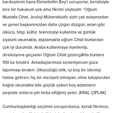
kardeşlerim bana Ekmellettin Bey’i soruyorlar, kendisiyle
bire bir hukukum yok ama fikrimi söyleyim ‘’Oğlum
Mustafa Cihat, Jeoloji Mühendisidir sizin çatı adayınızdan
ve genel başkanınızdan daha çizgisi düzgün, aslan gibi
ülkücü, bilgi, kültür. teknolojiyi kullanma ve günlük
siyaseti okumakta, algılamakta oğlum Cihat bunlardan
çok iyi durumda. Araba kullanmaya niyetlenip,
direksiyona geçseler Oğlum Cihat güzergâhta bunlara
100 tur bindirir. Arkadaşlarımıza sesleniyorum güce
tapınmayı bırakın. Ülkücülüğü silik, içi boş bir ideoloji
haline getiren, hiç bir meziyeti olmayan, eline tutuşturulan
kağıdı okumakta bile güçlük çeken boş adamların
peşinde onlarca yıllı heba ettiğiniz yeter. (KRAL ÇIPLAK)
Cumhurbaşkanlığı seçimini soruyordunuz, kendi fikrimce,