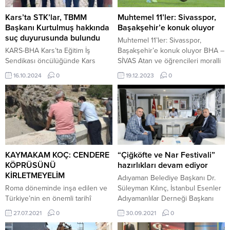
Kars’ta STK’lar, TBMM
Muhtemel 11’ler: Sivasspor,
Başkanı Kurtulmuş hakkında
Başakşehir’e konuk oluyor
suç duyurusunda bulundu
Muhtemel 11’ler: Sivasspor,
KARS-BHA Kars’ta Eğitim İş
Başakşehir’e konuk oluyor BHA –
Sendikası öncülüğünde Kars
SİVAS Atan ve öğrencileri moralli
Adliyesi önünde bir araya gelen
Haftaya 14. sırada giren İstanbul
16.10.2024
0
19.12.2023
0
STK’lar, TBMM Başkanı Numan
Başakşehir, son iç saha
Kurtulmuş’un Gazi Üniversitesi
maçlarında Pendikspor ve
Akademik Yılı Açılış Programı’nda
Hatayspor’u mağlup ederek moral
yaptığı konuşma nedeniyle Kars
buldu. Çağdaş Atan’ın öğrencileri,
Cumhuriyet Başsavcılığı’na suç
son 4 iç saha maçında 10 puan
duyurusunda bulundu. Türkiye
topladı. Sivasspor’un dikkat çeken
Büyük Millet Meclisi Başkanı
istatistiği Sivasspor ise
Numan Kurtulmuş yaptığı
deplasman performansıyla
KAYMAKAM KOÇ: CENDERE
“Çiğköfte ve Nar Festivali”
konuşmada Anayasa’nın
dikkat...
KÖPRÜSÜNÜ
hazırlıkları devam ediyor
değiştirilemez ilk 4 maddesinden
KİRLETMEYELİM
Adıyaman Belediye Başkanı Dr.
3’üncü maddeyi hedef alarak,...
Roma döneminde inşa edilen ve
Süleyman Kılınç, İstanbul Esenler
Türkiye’nin en önemli tarihî
Adıyamanlılar Derneği Başkanı
turizm merkezlerinden biri olan
Yusuf Çelik ve derneğin yönetim
27.07.2021
0
30.09.2021
0
1800 yıllık Cendere Köprüsü’nde
kurulu üyelerini ağırladı.
genel temizlik çalışması yapıldı.
Memleketi Adıyaman’a gelen