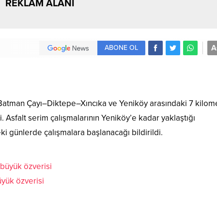
REKLAM ALANI
A
ABONE OL
 Batman Çayı–Diktepe–Xıncıka ve Yeniköy arasındaki 7 kilome
 Asfalt serim çalışmalarının Yeniköy’e kadar yaklaştığı
eki günlerde çalışmalara başlanacağı bildirildi.
yük özverisi