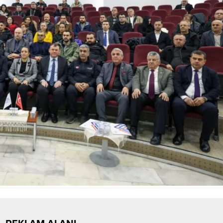
görünen video, ses, görüntü ve
metinlerden oluştuğunu...