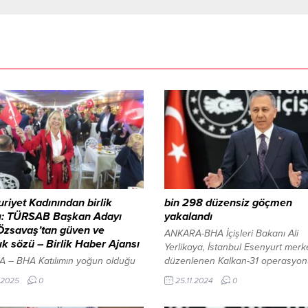
iyet Kadınından birlik
bin 298 düzensiz göçmen
ı: TÜRSAB Başkan Adayı
yakalandı
Özsavaş’tan güven ve
ANKARA-BHA İçişleri Bakanı Ali
lık sözü – Birlik Haber Ajansı
Yerlikaya, İstanbul Esenyurt merke
 – BHA Katılımın yoğun olduğu
düzenlenen Kalkan-31 operasyo
kte seyahat acentası temsilcileri ve
kapsamında bin 298 düzensiz g
.2025
0
25.11.2024
0
ensupları yer aldı. Gece boyunca
yakalandığını duyurdu. Göçmen
 söylendi, Türk bayrakları
kaçakçılığıyla mücadele çerçeves