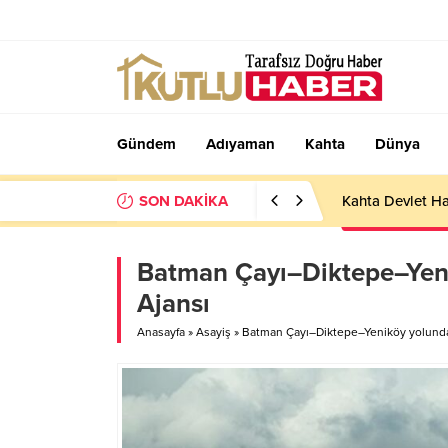
Gündem
Adıyaman
Kahta
Dünya
SON DAKİKA
Kahta Devlet Ha
Batman Çayı–Diktepe–Yeni
Ajansı
Anasayfa
»
Asayiş
»
Batman Çayı–Diktepe–Yeniköy yolunda 