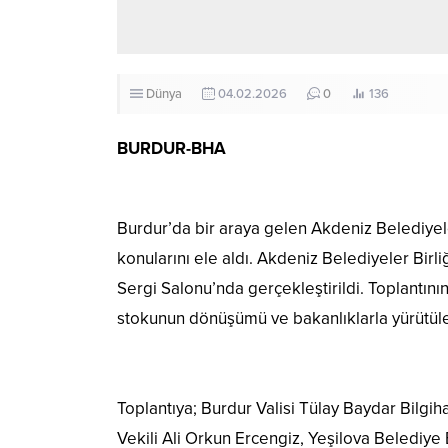
Dünya
04.02.2026
0
136
BURDUR-BHA
Burdur’da bir araya gelen Akdeniz Belediyeler
konularını ele aldı. Akdeniz Belediyeler Birli
Sergi Salonu’nda gerçekleştirildi. Toplantını
stokunun dönüşümü ve bakanlıklarla yürütüle
Toplantıya; Burdur Valisi Tülay Baydar Bilgi
Vekili Ali Orkun Ercengiz, Yeşilova Belediye