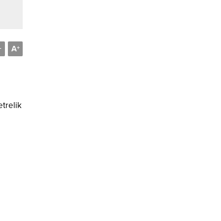
A
-
+
trelik