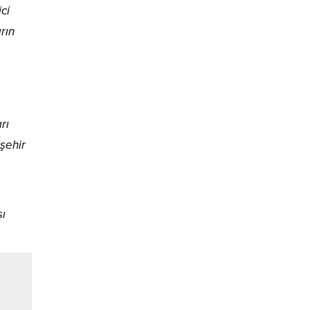
ci
rın
rı
şehir
sı