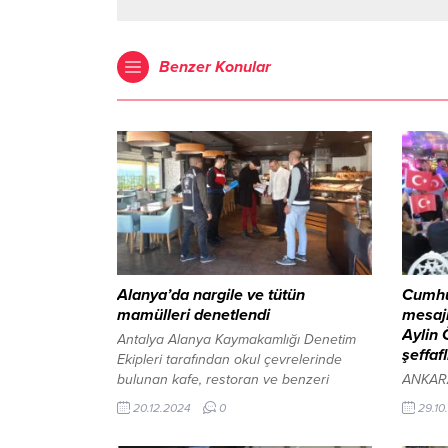
Benzer Konular
Alanya’da nargile ve tütün
Cumhur
mamülleri denetlendi
mesaj
Aylin 
Antalya Alanya Kaymakamlığı Denetim
şeffaf
Ekipleri tarafından okul çevrelerinde
bulunan kafe, restoran ve benzeri
ANKARA
işletmelere yönelik nargile ve tütün
etkinli
20.12.2024
0
29.10
mamulleri denetimleri gerçekleştirildi. 20
basın m
Aralık 2024, 18:40 yayınlandı ANTALYA-
marşlar