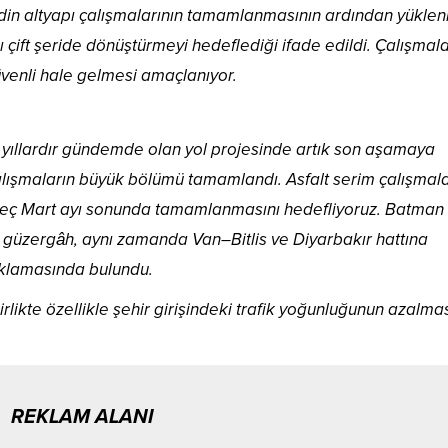
idin altyapı çalışmalarının tamamlanmasının ardından yükleni
çift şeride dönüştürmeyi hedeflediği ifade edildi. Çalışmala
venli hale gelmesi amaçlanıyor.
n yıllardır gündemde olan yol projesinde artık son aşamaya
 çalışmaların büyük bölümü tamamlandı. Asfalt serim çalışmala
en geç Mart ayı sonunda tamamlanmasını hedefliyoruz. Batman 
bu güzergâh, aynı zamanda Van–Bitlis ve Diyarbakır hattına
ıklamasında bulundu.
birlikte özellikle şehir girişindeki trafik yoğunluğunun azalma
REKLAM ALANI