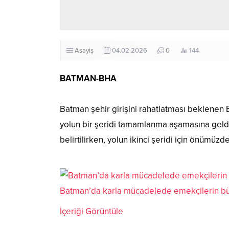
Asayiş
04.02.2026
0
144
BATMAN-BHA
Batman şehir girişini rahatlatması beklenen
yolun bir şeridi tamamlanma aşamasına geldi.
belirtilirken, yolun ikinci şeridi için önümüzd
Batman’da karla mücadelede emekçilerin bü
İçeriği Görüntüle