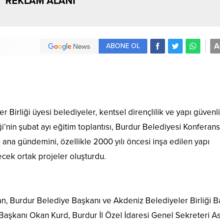
REKLAM ALANI
A
ABONE OL
 Birliği üyesi belediyeler, kentsel dirençlilik ve yapı güvenli
ği’nin şubat ayı eğitim toplantısı, Burdur Belediyesi Konferan
n ana gündemini, özellikle 2000 yılı öncesi inşa edilen yapı
cek ortak projeler oluşturdu.
han, Burdur Belediye Başkanı ve Akdeniz Belediyeler Birliği 
 Başkanı Okan Kurd, Burdur İl Özel İdaresi Genel Sekreteri A