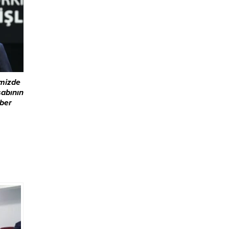
 uyruklu
tına
ç
ütülen
imizde
abının
aber
im
tik
ntsel
k
u tür
k
ibi