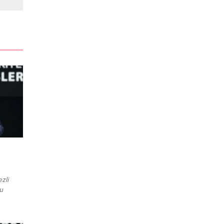
zli
nu
öçmenin
inde