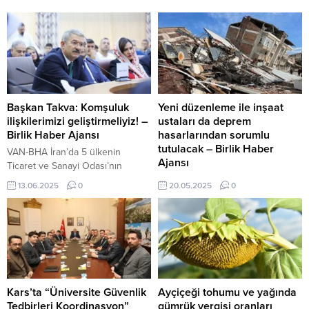
Başkan Takva: Komşuluk
Yeni düzenleme ile inşaat
ilişkilerimizi geliştirmeliyiz! –
ustaları da deprem
Birlik Haber Ajansı
hasarlarından sorumlu
tutulacak – Birlik Haber
VAN-BHA İran’da 5 ülkenin
Ajansı
Ticaret ve Sanayi Odası’nın
katılımıyla gerçekleşen toplantıda
ANKARA-BHA Yapı Denetim ve
13.06.2025
0
20.05.2025
0
konuşan Van TSO Yönetim
Deprem Mühendisliği Derneği
Kurulu Başkanı Necdet Takva,
Genel Başkanı Nazmi Şahin,
“Bize düşen birinci derecede
Türkiye’nin deprem kuşağında
komşuluk ilişkilerimizi; ticarete,
yer alması nedeniyle yapı
refaha, zenginliğe yatırım
sektöründe alınacak tedbirlerin
ortamının geliştirilmesine yönelik
hayati önem taşıdığını belirterek,
enerji harcamak ve işbirliği
“Depremler sonrası değil,
yapmaktır. Bu yüzden de
öncesinde tedbir alınmalı” dedi.
Kars’ta “Üniversite Güvenlik
Ayçiçeği tohumu ve yağında
komşuluk ilişkilerimizi geliştirmeli
Şahin, inşaat ustalarının yaptığı
Tedbirleri Koordinasyon”
gümrük vergisi oranları