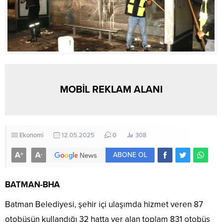
MOBİL REKLAM ALANI
Ekonomi
12.05.2025
0
308
A
A
+
-
ABONE OL
BATMAN-BHA
Batman Belediyesi, şehir içi ulaşımda hizmet veren 87
otobüsün kullandığı 32 hatta yer alan toplam 831 otobüs