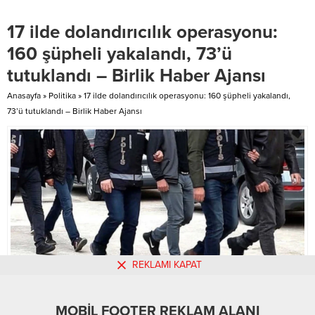
belirterek, “Türksat 5B, ülkemizin
Şiddetli rüzgar nedeniyle hızla
uzay ve haberleşme alanındaki
yayılan alevler, bölgedeki dağlık
17 ilde dolandırıcılık operasyonu:
gücünü perçinleyen stratejik bir
alanları tamamen siyaha
yatırımdır” dedi. Uraloğlu, Türksat
bürürken, yangının Ortaköy’ün
160 şüpheli yakalandı, 73’ü
5B’nin 19 Aralık 2021’de SpaceX
güneyinde ilerlediği bildirildi.
tutuklandı – Birlik Haber Ajansı
Falcon 9 roketiyle uzaya
Alevlere gece gündüz müdahale
fırlatıldığını, yaklaşık 5,5 aylık
Yangına, hava araçlarıyla 16 binin
Anasayfa
»
Politika
»
17 ilde dolandırıcılık operasyonu: 160 şüpheli yakalandı,
yörünge...
üzerinde sorti yapılırken,
73’ü tutuklandı – Birlik Haber Ajansı
karadan...
REKLAMI KAPAT
MOBİL FOOTER REKLAM ALANI