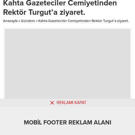
Kahta Gazeteciler Cemiyetinden
38 yaşında hayatını kaybetti.
haberler değil. Her satırında acı
DAHA ÖNCE TRAFİK KAZASI
var, her satırında gözyaşı var, her
Rektör Turgut’a ziyaret.
GEÇİRMİŞTİ Daha önce yaya...
satırında ocaklara düşen ateş var.
Yetim...
Anasayfa
»
Gündem
»
Kahta Gazeteciler Cemiyetinden Rektör Turgut’a ziyaret.
REKLAMI KAPAT
MOBİL REKLAM ALANI
MOBİL FOOTER REKLAM ALANI