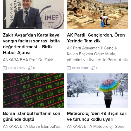
Zakir Avşar’dan Kartalkaya
AK Partili Gençlerden, Ören
yangın faciası sonrası istifa
Yerinde Temizlik
değerlendirmesi – Birlik
AK Parti Adıyaman İl Gençlik
Haber Ajansı
Kolları Başkanı Oğuz Mutlu,
ANKARA-BHA Prof. Dr. Zakir
yönetimi ve üyeleri ile Perre Antik
Avşar, “İstifa şerefi de kurtarır
Kentinde temizlik yaptılar. AK Parti
28.01.2025
0
10.09.2018
0
sistemi de…” başlıklı yazısında
Adıyaman İl Gençlik Kolları
özetle şunları ifade etti: “Bolu
Başkanı Oğuz Mutlu, yaptığı
Kartalkaya’da otel yandı, 78 insan
açıklamada, “AK Parti Genel
yanarak veya dumandan
merkez Çevre Şehir ve Kültür
boğularak hayatını kaybetti.
birim başkanlığımızın 81 ilde ortak
Hepsine Allah rahmet eylesin,
düzenlediği
mekânları cennet olsun. Böyle
#AkGençlikÇevreHareketi
durumlarda elbette işin mahiyeti
kapsamında tarihi Perre Antik
Borsa İstanbul haftanın son
Meteoroloji’den 49 il için sarı
tüm boyutlarıyla aydınlatılmalı,
Kentinde yere...
gününde düştü
ve turuncu kodlu uyarı
sorumlular varsa hesap vermeleri
ANKARA-BHA Borsa İstanbul‘da
ANKARA-BHA Meteoroloji Genel
için kurumlar ve...