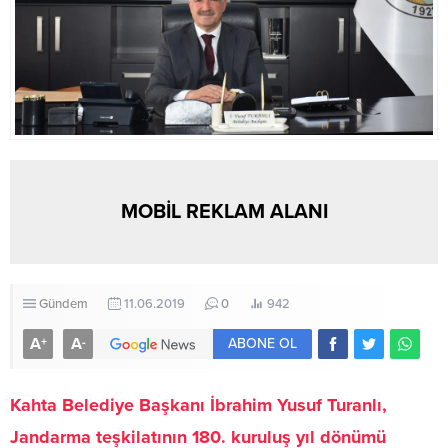
MOBİL REKLAM ALANI
Gündem
11.06.2019
0
942
A
A
+
-
ABONE OL
Kahta Belediye Başkanı İbrahim Yusuf Turanlı,
Jandarma teşkilatının 180. kuruluş yıl dönümü