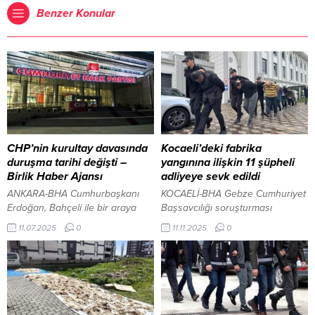
Benzer Konular
CHP’nin kurultay davasında
Kocaeli’deki fabrika
duruşma tarihi değişti –
yangınına ilişkin 11 şüpheli
Birlik Haber Ajansı
adliyeye sevk edildi
ANKARA-BHA Cumhurbaşkanı
KOCAELİ-BHA Gebze Cumhuriyet
Erdoğan, Bahçeli ile bir araya
Başsavcılığı soruşturması
geldi Cumhuriyet Halk Partisi’nin
kapsamında iş yeri sahibi K.O.,
11.07.2025
0
11.11.2025
0
(CHP) 4-5 Kasım 2023
oğlu İ.O., yeğeni A.A.O. ile
tarihlerinde gerçekleştirdiği 38.
vardiya amirleri ve diğer
Olağan Kurultayı’nın iptali
şüpheliler İl Emniyet
istemiyle açılan davada yeni
Müdürlüğündeki işlemlerinin
duruşma tarihi belli oldu. Ankara
ardından sağlık kontrolünden
42. Asliye Hukuk Mahkemesi’nde
geçirilerek Gebze Adliyesi’ne