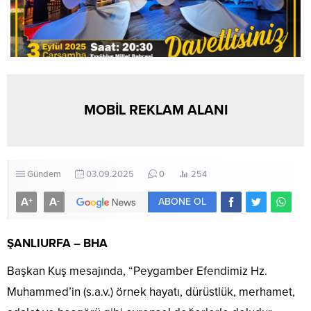
MOBİL REKLAM ALANI
Gündem
03.09.2025
0
254
A
A
+
-
ABONE OL
ŞANLIURFA – BHA
Başkan Kuş mesajında, “Peygamber Efendimiz Hz.
Muhammed’in (s.a.v.) örnek hayatı, dürüstlük, merhamet,