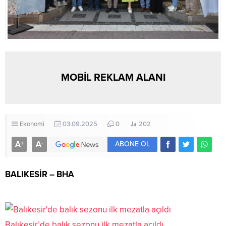
MOBİL REKLAM ALANI
Ekonomi
03.09.2025
0
202
A
A
+
-
ABONE OL
BALIKESİR – BHA
Balıkesir’de balık sezonu ilk mezatla açıldı