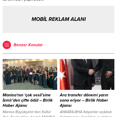
MOBİL REKLAM ALANI
Benzer Konular
Manisa’nın ‘çok sesli’sine
Ara transfer dönemi yarın
İzmir’den çifte ödül – Birlik
sona eriyor – Birlik Haber
Haber Ajansı
Ajansı
Manisa Büyükşehir’den Kültür
ANKARA-BHA İtalyanlar açıkladı: