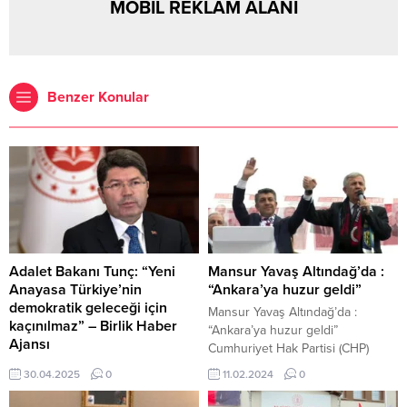
MOBİL REKLAM ALANI
Benzer Konular
Adalet Bakanı Tunç: “Yeni
Mansur Yavaş Altındağ’da :
Anayasa Türkiye’nin
“Ankara’ya huzur geldi”
demokratik geleceği için
Mansur Yavaş Altındağ’da :
kaçınılmaz” – Birlik Haber
“Ankara’ya huzur geldi”
Ajansı
Cumhuriyet Hak Partisi (CHP)
Cumhurbaşkanı Erdoğan
Ankara Büyükşehir Belediye
30.04.2025
0
11.02.2024
0
duyurdu: “Yarısı Bizden”
Başkan Adayı Mansur Yavaş, “Az
kampanyasında destek tutarı
Laf Çok İş”, “Ankara’ya eşit hizmet