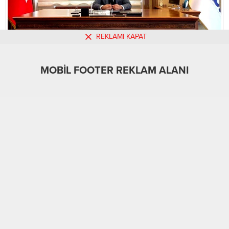
REKLAMI KAPAT
MOBİL FOOTER REKLAM ALANI
MOBİL REKLAM ALANI
Ekonomi
08.01.2024
0
507
A
A
+
-
ABONE OL
Anadolu Aslanları İş Adamları Derneği (ASKON) Malatya
Şube Başkanı Mustafa Şarlak yazılı bir basın açıklaması
yaparak, deprem bölgesindeki köy evlerinin yapımının