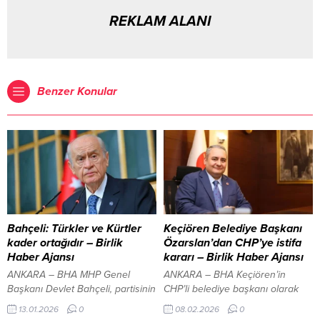
REKLAM ALANI
Benzer Konular
Bahçeli: Türkler ve Kürtler
Keçiören Belediye Başkanı
kader ortağıdır – Birlik
Özarslan’dan CHP’ye istifa
Haber Ajansı
kararı – Birlik Haber Ajansı
ANKARA – BHA MHP Genel
ANKARA – BHA Keçiören’in
Başkanı Devlet Bahçeli, partisinin
CHP’li belediye başkanı olarak
TBMM grup toplantısında
görev yapan Özarslan, ilçeye
13.01.2026
0
08.02.2026
0
açıklamalarda bulundu. Bahçeli,
yapılması planlanan yatırımlar