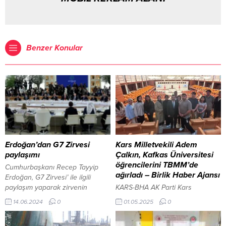
Benzer Konular
Erdoğan’dan G7 Zirvesi
Kars Milletvekili Adem
paylaşımı
Çalkın, Kafkas Üniversitesi
öğrencilerini TBMM’de
Cumhurbaşkanı Recep Tayyip
ağırladı – Birlik Haber Ajansı
Erdoğan, G7 Zirvesi’ ile ilgili
paylaşım yaparak zirvenin
KARS-BHA AK Parti Kars
hayırlara vesile olmasını diledi. 14
Milletvekili Adem Çalkın, Gençlik
14.06.2024
0
01.05.2025
0
Haziran 2024, 20:54 yayınlandı
ve Spor Bakanlığı ile Kafkas
Erdoğan’dan G7 Zirvesi paylaşımı
Üniversitesi iş birliğinde