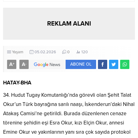
REKLAM ALANI
Yaşam
05.02.2026
0
120
A
A
+
-
ABONE OL
HATAY-BHA
34. Hudut Tugay Komutanlığı’nda görevli olan Şehit Talat
Okur’un Türk bayrağına sarılı naaşı, İskenderun’daki Nihal
Atakaş Camisi’ne getirildi. Burada düzenlenen cenaze
törenine şehidin eşi Esra Okur, kızı Elçin Okur, annesi
Emine Okur ve yakınlarının yanı sıra çok sayıda protokol