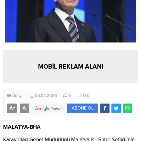
MOBİL REKLAM ALANI
Dünya
05.02.2026
0
133
A
A
+
-
ABONE OL
MALATYA-BHA
Karayolları Genel Müdürlüğü Malatya 81. Şube Şefliği’nin