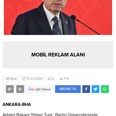
MOBİL REKLAM ALANI
Spor
31.01.2026
0
174
A
A
+
-
ABONE OL
ANKARA-BHA
Adalet Bakanı Yılmaz Tunç, Bartın Üniversitesinde