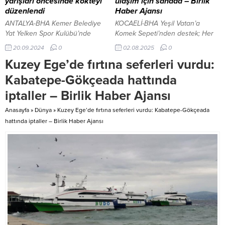
yarışları öncesinde kokteyl
ulaşım için sahada – Birlik
Yönetim Kurulu...
biri olan Van’da uzun...
düzenlendi
Haber Ajansı
ANTALYA-BHA Kemer Belediye
KOCAELİ-BHA Yeşil Vatan’a
Yat Yelken Spor Kulübü’nde
Komek Sepeti’nden destek; Her
düzenlenen kokteyl programına,
sipariş bir fidan oluyor İçeriği
20.09.2024
0
02.08.2025
0
Kemer Belediye Başkan
Görüntüle Kocaeli’de daha
Kuzey Ege’de fırtına seferleri vurdu:
Yardımcısı Mehmet Derya
konforlu ve güvenli bir ulaşım ağı
Baytekin, Kemer Belediyesi
oluşturmayı hedefleyen
Kabatepe-Gökçeada hattında
Meclis Üyesi Cansın Efir, Kemer
Büyükşehir Belediyesi, ana
iptaller – Birlik Haber Ajansı
Belediye Yat Yelken Spor Kulübü
arterlerden üst ve alt geçitlere,
Başkanı Orhan Yeşilli ve yönetim
trafik levhalarından sinyalizasyon
Anasayfa
»
Dünya
»
Kuzey Ege’de fırtına seferleri vurdu: Kabatepe-Gökçeada
kurulu üyeleri, emekli SAT
sistemlerine kadar geniş bir
hattında iptaller – Birlik Haber Ajansı
Komandosu, Kardak kahramanı
alanda denetim, bakım ve onarım
ve ATAK Akademi kurucusu Ali
faaliyetlerini eksiksiz
Türkşen, organizasyonun ana
gerçekleştiriyor. Aydınlatma
sponsoru...
arızaları gideriliyor Park...