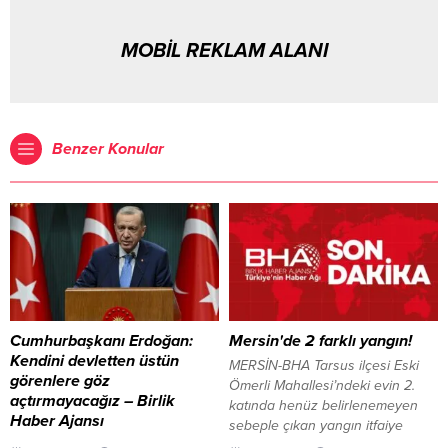
MOBİL REKLAM ALANI
Benzer Konular
Cumhurbaşkanı Erdoğan:
Mersin'de 2 farklı yangın!
Kendini devletten üstün
MERSİN-BHA Tarsus ilçesi Eski
görenlere göz
Ömerli Mahallesi’ndeki evin 2.
açtırmayacağız – Birlik
katında henüz belirlenemeyen
Haber Ajansı
sebeple çıkan yangın itfaiye
ANKARA-BHA Cumhurbaşkanı
ekiplerince söndürüldü.