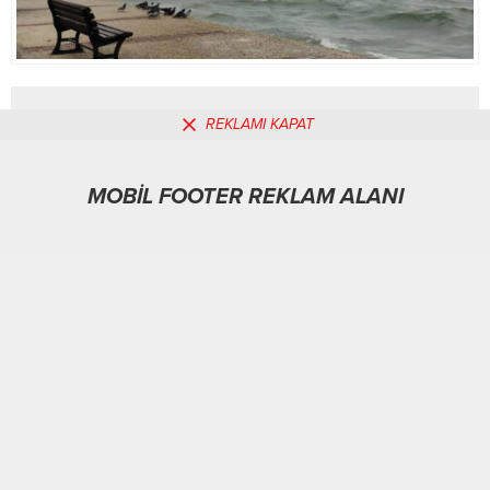
REKLAMI KAPAT
MOBİL REKLAM ALANI
MOBİL FOOTER REKLAM ALANI
Dünya
31.01.2026
0
148
A
A
+
-
ABONE OL
ÇANAKKALE-BHA
Doğu Anadolu’da kar engeli