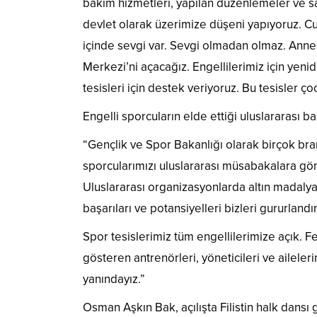
bakım hizmetleri, yapılan düzenlemeler ve sa
devlet olarak üzerimize düşeni yapıyoruz. C
içinde sevgi var. Sevgi olmadan olmaz. Anne
Merkezi’ni açacağız. Engellilerimiz için yeni
tesisleri için destek veriyoruz. Bu tesisler ço
Engelli sporcuların elde ettiği uluslararası b
“Gençlik ve Spor Bakanlığı olarak birçok bran
sporcularımızı uluslararası müsabakalara gön
Uluslararası organizasyonlarda altın madalya
başarıları ve potansiyelleri bizleri gururlandır
Spor tesislerimiz tüm engellilerimize açık. F
gösteren antrenörleri, yöneticileri ve ailele
yanındayız.”
Osman Aşkın Bak, açılışta Filistin halk dansı