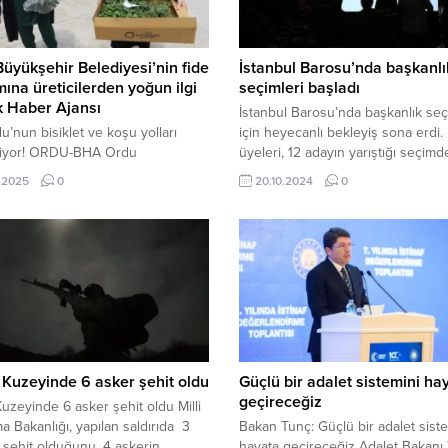
üyükşehir Belediyesi’nin fide
İstanbul Barosu’nda başkanlı
mına üreticilerden yoğun ilgi
seçimleri başladı
ik Haber Ajansı
İstanbul Barosu’nda başkanlık seç
du’nun bisiklet ve koşu yolları
için heyecanlı bekleyiş sona erdi.
niyor! ORDU-BHA Ordu
üyeleri, 12 adayın yarıştığı seçimd
hir Belediyesi, 5 yılda kendi
başkanlarını seçecek. Haliç Kongr
.2025
0
20.10.2024
0
ında ürettiği 4 milyonu sebze
Merkezi’nde gerçekleştirilen gene
i vatandaşlara dağıttı. Yaz sezonu
kurulun ikinci gününde, baro başk
hazırlıklarını tamamlayan
seçimleri için oy verme işlemi saa
hir Belediyesi, 380 bin yazlık
09.00’da başladı. 20 Ekim 2024, 
idesinin dağıtımına başlarken
yayınlandı ...
şlarda dağıtım noktalarına akın
rdu Büyükşehir Belediye Başkanı
met Hilmi Güler’in göreve
.
n Kuzeyinde 6 asker şehit oldu
Güçlü bir adalet sistemini ha
geçireceğiz
 Kuzeyinde 6 asker şehit oldu Milli
 Bakanlığı, yapılan saldırıda 3
Bakan Tunç: Güçlü bir adalet sist
 şehit olduğunu, 4 askerin
hayata geçireceğiz Adalet Bakanı 