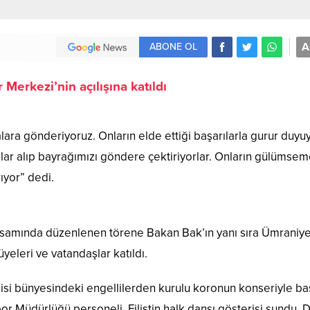
A
ABONE OL
erkezi’nin açılışına katıldı
lara gönderiyoruz. Onların elde ettiği başarılarla gurur duyu
lar alıp bayrağımızı göndere çektiriyorlar. Onların gülümseme
rıyor” dedi.
psamında düzenlenen törene Bakan Bak’ın yanı sıra Ümraniy
yeleri ve vatandaşlar katıldı.
si bünyesindeki engellilerden kurulu koronun konseriyle baş
r Müdürlüğü personeli, Filistin halk dansı gösterisi sundu. 