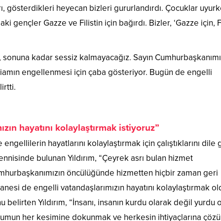
ı, gösterdikleri heyecan bizleri gururlandırdı. Çocuklar uyur
i gençler Gazze ve Filistin için bağırdı. Bizler, ‘Gazze için, Fi
z, sonuna kadar sessiz kalmayacağız. Sayın Cumhurbaşkanım
liamın engellenmesi için çaba gösteriyor. Bugün de engelli
rtti.
ızın hayatını kolaylaştırmak istiyoruz”
gellilerin hayatlarını kolaylaştırmak için çalıştıklarını dile g
ennisinde bulunan Yıldırım, “Çeyrek asrı bulan hizmet
umhurbaşkanımızın öncülüğünde hizmetten hiçbir zaman geri
anesi de engelli vatandaşlarımızın hayatını kolaylaştırmak ol
 belirten Yıldırım, “İnsanı, insanın kurdu olarak değil yurdu 
oplumun her kesimine dokunmak ve herkesin ihtiyaçlarına çöz