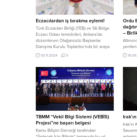
Eczacılardan iş bırakma eylemi!
Ordu B
dağıtı
Türk Eczacıları Birliği (TEB) ve 56 Bölge
– Birl
Eczacı Odası temsilcileri, Ankara’da
düzenlenen Olağanüstü Başkanlar
Altınor
Danışma Kurulu Toplantısı’nda bir araya
yenile
geldi. Toplantının ana gündem maddesi,
Büyükşe
03.11.2024
0
16.05
eczacıların genel sorunları ve ilaç temini
seralar
konusunda yaşanan sıkıntılar oldu.
fidesin
Katılımcılar, bu sorunların acilen
içinde 
çözülmesi gerektiğini belirtti. 3 Kasım
Büyükşe
2024, 12:10 yayınlandı...
sebze f
vatanda
etti. O
Dr. Meh
geldiği..
TBMM “Vekil Bilgi Sistemi (VEBİS)
Irak’ı
Projesi”ne başarı belgesi
Irak’ın
Kamu Bilişim Derneği tarafından
Savunma
“Gelecek İçin Bilişim” temasıyla bu yıl
askerin