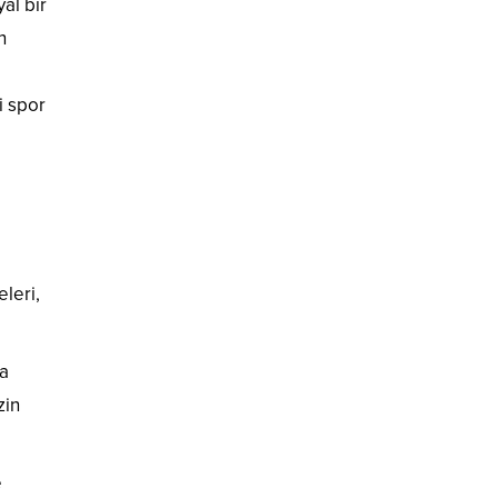
al bir
n
i spor
leri,
ba
zin
e