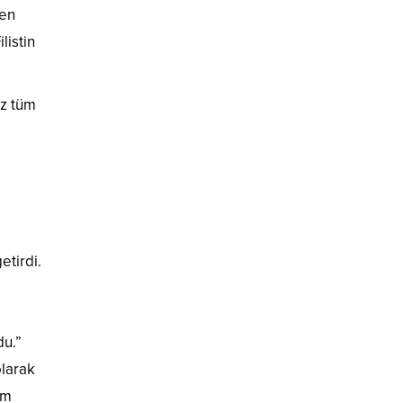
ken
listin
ız tüm
etirdi.
du.”
olarak
üm