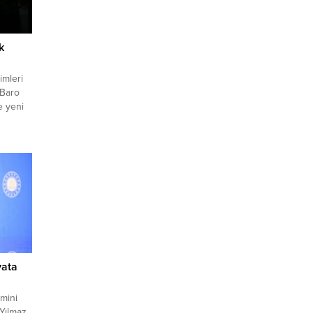
k
imleri
 Baro
e yeni
e
l
anlığı
t
10:56
yata
emini
Yılmaz