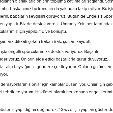
ğlanan olanaklarla onların topluma katılmaları sağlandı. Sosy
umhurbaşkanımız bu konuları da yakından takip ediyor. Bu işi
lerin, babaların sevgisini görüyoruz. Bugün de Engelsiz Spor
den yapıldı. Biz de destek verdik. Ümraniye’nin her tarafındak
cuklarımız için yapıldı.” diye konuştu.
aşarılara dikkati çeken Bakan Bak, şunları kaydetti:
şta engelli sporcularımıza destek veriyoruz. Başarılı
deriyoruz. Onların elde ettiği başarılarla gurur duyuyoruz.
lar alıp bayrağımızı göndere çektiriyorlar. Onların gülümseme
ıyor.
ederasyonlarımız onlar için kamplar düzenliyor. Onlar için ça
rini tebrik ediyorum. Hükümet olarak her konuda engellilerimi
 gösterisi yapıldığına değinerek, “Gazze için yapılan gösterid