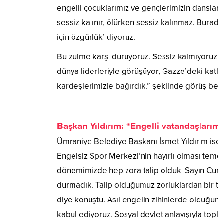
engelli çocuklarımız ve gençlerimizin danslar
sessiz kalınır, ölürken sessiz kalınmaz. Buradak
için özgürlük’ diyoruz.
Bu zulme karşı duruyoruz. Sessiz kalmıyoru
dünya liderleriyle görüşüyor, Gazze’deki kat
kardeşlerimizle bağırdık.” şeklinde görüş beli
Başkan Yıldırım: “Engelli vatandaşlarım
Ümraniye Belediye Başkanı İsmet Yıldırım ise en
Engelsiz Spor Merkezi’nin hayırlı olması tem
dönemimizde hep zora talip olduk. Sayın C
durmadık. Talip olduğumuz zorluklardan bir t
diye konuştu. Asıl engelin zihinlerde olduğunu
kabul ediyoruz. Sosyal devlet anlayışıyla t