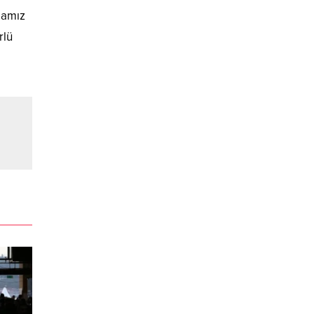
mamız
rlü