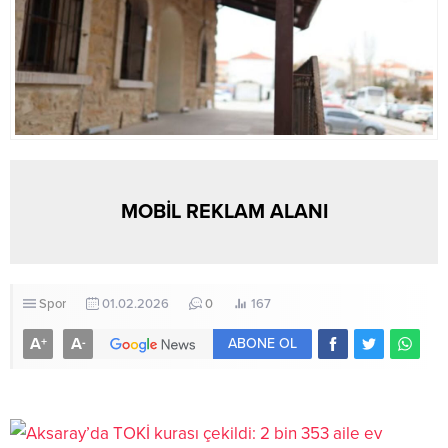
MOBİL REKLAM ALANI
Spor
01.02.2026
0
167
A
A
+
-
ABONE OL