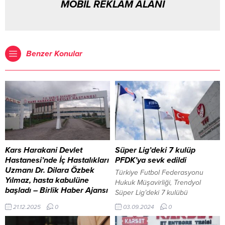
MOBİL REKLAM ALANI
Benzer Konular
Kars Harakani Devlet
Süper Lig’deki 7 kulüp
Hastanesi’nde İç Hastalıkları
PFDK’ya sevk edildi
Uzmanı Dr. Dilara Özbek
Türkiye Futbol Federasyonu
Yılmaz, hasta kabulüne
Hukuk Müşavirliği, Trendyol
başladı – Birlik Haber Ajansı
Süper Lig’deki 7 kulübü
İç Hastalıkları (Dahiliye)
Profesyonel Futbol Disiplin
21.12.2025
0
03.09.2024
0
branşında ataması yapılan Uzm.
Kurulu’na sevk etti. 3 Eylül 2024,
Dr. Dilara Özbek Yılmaz,
22:57 yayınlandı SPOR SERVİSİ-