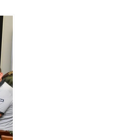
ak, en
miş
üyük
 kalmaya
 Nadu
öre,