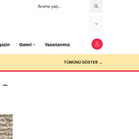
azin
Galeri
Yazarlarımız
TÜMÜNÜ GÖSTER →
ı –