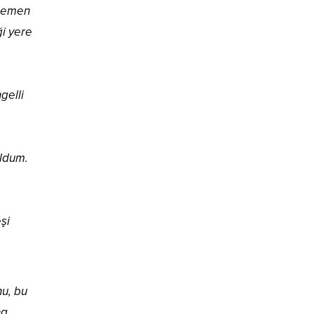
 hemen
ği yere
gelli
oldum.
şi
u, bu
na