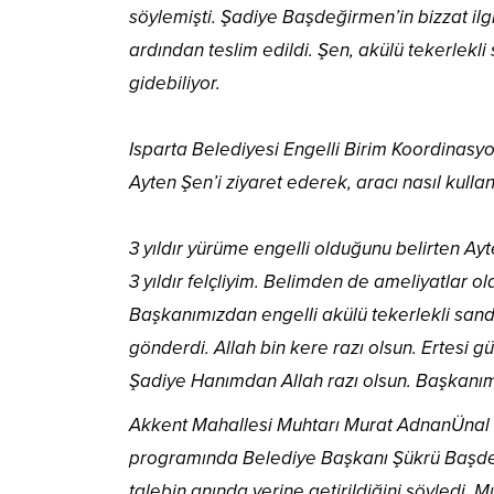
söylemişti. Şadiye Başdeğirmen’in bizzat il
ardından teslim edildi. Şen, akülü tekerlekl
gidebiliyor.
Isparta Belediyesi Engelli Birim Koordinasyon
Ayten Şen’i ziyaret ederek, aracı nasıl kulla
3 yıldır yürüme engelli olduğunu belirten Ayt
3 yıldır felçliyim. Belimden de ameliyatlar 
Başkanımızdan engelli akülü tekerlekli san
gönderdi. Allah bin kere razı olsun. Ertesi g
Şadiye Hanımdan Allah razı olsun. Başkanı
Akkent Mahallesi Muhtarı Murat AdnanÜnal 
programında Belediye Başkanı Şükrü Başdeğ
talebin anında yerine getirildiğini söyledi