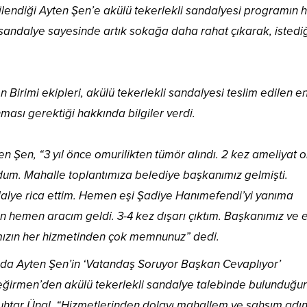
gilendiği Ayten Şen’e akülü tekerlekli sandalyesi programın
i sandalye sayesinde artık sokağa daha rahat çıkarak, istedi
 Birimi ekipleri, akülü tekerlekli sandalyesi teslim edilen en
nması gerektiği hakkında bilgiler verdi.
en Şen, “3 yıl önce omurilikten tümör alındı. 2 kez ameliyat 
oldum. Mahalle toplantımıza belediye başkanımız gelmişti.
dalye rica ettim. Hemen eşi Şadiye Hanımefendi’yi yanıma
ün hemen aracım geldi. 3-4 kez dışarı çıktım. Başkanımız ve e
mızın her hizmetinden çok memnunuz” dedi.
da Ayten Şen’in ‘Vatandaş Soruyor Başkan Cevaplıyor’
irmen’den akülü tekerlekli sandalye talebinde bulunduğun
. Muhtar Ünal, “Hizmetlerinden dolayı mahallem ve şahsım adı