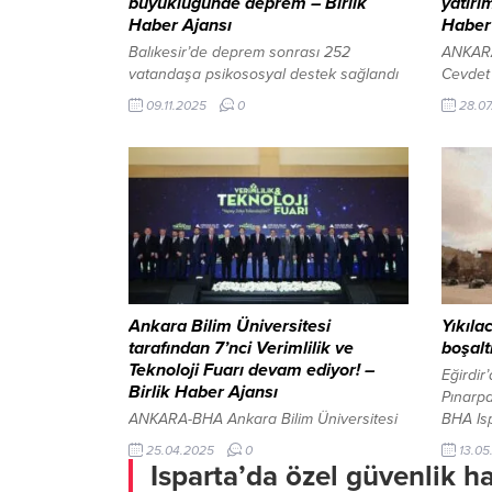
büyüklüğünde deprem – Birlik
yatırı
Haber Ajansı
Haber
Balıkesir’de deprem sonrası 252
ANKARA
vatandaşa psikososyal destek sağlandı
Cevdet
İçeriği Görüntüle BALIKESİR – BHA
hesabı
09.11.2025
0
28.07
AFAD’ın internet sitesinde yer alan
Avrupa 
verilere göre, saat 11.58’de kaydedilen
ticaret
depremin merkez üssü Sındırgı olarak
Anlaşm
açıklandı. Sarsıntının yerin yaklaşık 7,14
belirsi
kilometre derinliğinde meydana geldiği
olumlu 
bildirildi. “Olumsuz bir durum yok” AFAD
Yılmaz,
tarafından yapılan açıklamada, “Balıkesir
etkiler
ilimizin Sındırgı ilçesinde...
vurgula
çerçeve 
Ankara Bilim Üniversitesi
Yıkıla
tarafından 7’nci Verimlilik ve
boşalt
Teknoloji Fuarı devam ediyor! –
Eğirdir’
Birlik Haber Ajansı
Pınarpa
ANKARA-BHA Ankara Bilim Üniversitesi
BHA Is
(ABÜ) tarafından düzenlenen 7. Verimlilik
yapılac
25.04.2025
0
13.05
ve Teknoloji Fuarı, ATO Congresium’da
planlan
Isparta’da özel güvenlik ha
yoğun katılım ile başladı. Fuara,
boşaltıl