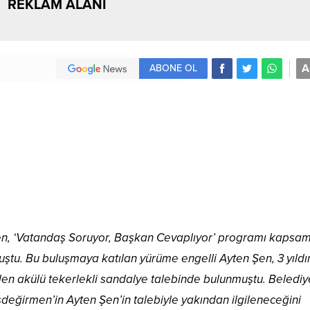
REKLAM ALANI
A
ABONE OL
n, ‘Vatandaş Soruyor, Başkan Cevaplıyor’ programı kapsa
tu. Bu buluşmaya katılan yürüme engelli Ayten Şen, 3 yıldır 
n akülü tekerlekli sandalye talebinde bulunmuştu. Belediy
eğirmen’in Ayten Şen’in talebiyle yakından ilgileneceğini