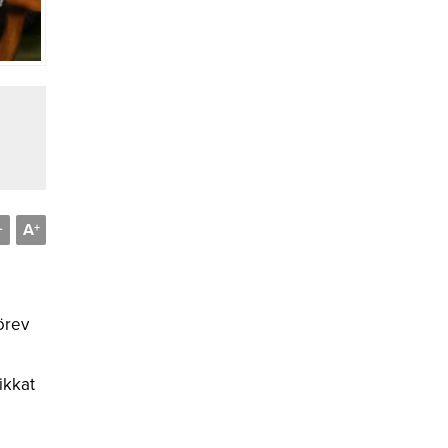
A
-
+
örev
ikkat