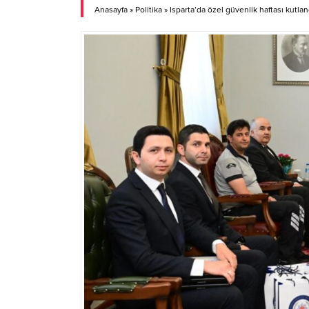
ASELSAN, HAVELSAN, TUSAŞ ve
Belediy
Anasayfa
»
Politika
»
Isparta’da özel güvenlik haftası kutlan
ROKETSAN gibi Türkiye’nin önde gelen
süreci,
savunma sanayi kuruluşlarının yanı sıra
proje ç
65 firma ve 23 start-up katıldı. Etkinliğin
1960 yı
açılışı, Musa Göçmen Orkestrası’nın
boyunc
“Makinelerin Düşü” resitaliyle yapıldı.
misafirl
Programa, ABÜ...