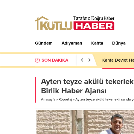
Gündem
Adıyaman
Kahta
Dünya
SON DAKİKA
Kahta Devlet Ha
Ayten teyze akülü tekerlekl
Birlik Haber Ajansı
Anasayfa
»
Röportaj
»
Ayten teyze akülü tekerlekli sandalye 