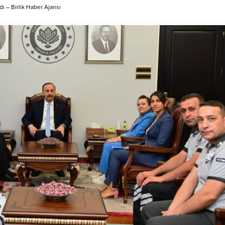
esi’ne ait olan otelin tahliye
ticaret yollarıyla tanınıyordu. Anc
dı – Birlik Haber Ajansı
 bölgede gerçekleştirilecek yeni
büyük bilinmeyeni hâlâ çözüleme
alışmaları kapsamında başlatıldı.
yazısıdır. Bu yazı, dünyanın en b
lında inşa edilen ve uzun yıllar
tarih bilmecelerinden biri olarak
a hem yerli hem de yabancı
devam ediyor. Hindistan’ın Tamil
eri ağırlayan...
eyaletinden yapılan açıklamaya g
İndus yazısının...