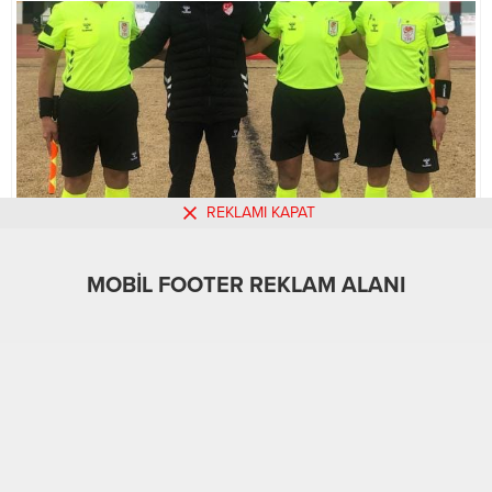
REKLAMI KAPAT
MOBİL FOOTER REKLAM ALANI
MOBİL REKLAM ALANI
Dünya
18.01.2025
0
333
A
A
+
-
ABONE OL