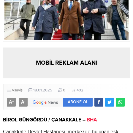
MOBİL REKLAM ALANI
Asayiş
18.01.2025
0
402
A
A
+
-
ABONE OL
BİROL GÜNGÖRDÜ / ÇANAKKALE –
BHA
Çanakkale Devlet Hastanesi, merkezde bulunan eski