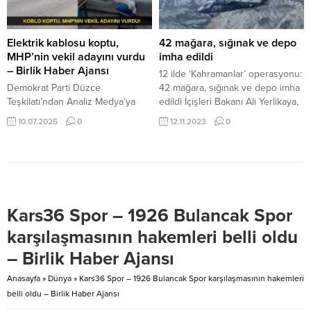
sağlamak amacıyla alındığı
baharın müjdecisi olarak kabul
belirtildi. Hulusi Şahin,
edilen ve sırasıyla havaya, suya
“Antalya’da bu tür
ve toprağa düştüğüne inanılan
Elektrik kablosu koptu,
42 mağara, sığınak ve depo
organizasyonlar yalnızca düğün
sıcaklık artışlarını ifade eden...
MHP’nin vekil adayını vurdu
imha edildi
salonlarında veya belediyelerce
– Birlik Haber Ajansı
12 ilde ‘Kahramanlar’ operasyonu:
belirlenen alanlarda yapılabilecek.
Demokrat Parti Düzce
42 mağara, sığınak ve depo imha
Şehir yaşamına...
Teşkilatı’ndan Analiz Medya’ya
edildi İçişleri Bakanı Ali Yerlikaya,
nezaket ziyareti İçeriği Görüntüle
sosyal medya hesabı üzerinden
10.07.2025
0
12.11.2023
0
EROL TAYHAN/DÜZCE-BHA
yaptığı paylaşımla, Bölücü Terör
MHP’nin Düzce eski İl Başkanı
Örgütü (BTÖ) mensubu
Milletvekili Adayı Emekli
teröristlerin kırsalda kış aylarında
Öğretmen Cemalettin Yıldız,
barınmak için hazırladıkları
bisikletiyle Düzce Aydınpınar
mağara ve sığınakların imha
Yolu‘nun Küçük Mehmetler Köyü
edilmesine yönelik; Şırnak,
Kars36 Spor – 1926 Bulancak Spor
kavşağına yakın bölgeye
Erzincan, Muş, Van, Bingöl, Hatay,
geldiğinde bisiklet yolunda bir
Hakkari, Kars, Mardin, Tunceli,
karşılaşmasının hakemleri belli oldu
kablonun göğsüne çarpmasıyla
Siirt...
– Birlik Haber Ajansı
yola yığıldı. Bir anda göğsüne
çarpan kablonun cereyanlı
Anasayfa
»
Dünya
»
Kars36 Spor – 1926 Bulancak Spor karşılaşmasının hakemleri
olabileceğini düşünerek...
belli oldu – Birlik Haber Ajansı