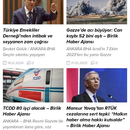
Türkiye Emekliler
Gazze’de acı büyüyor: Can
Derneği’nden intibak ve
kaybı 52 bini aştı – Birlik
seyyanen zam çağrısı
Haber Ajansı
Şevket Gölük / ANKARA-BHA
ANKARA-BHA İsrail’in 7 Ekim
Geçim sıkıntısı yaşayan
2023’ten bu yana Gazze
milyonlarca emekli, 2025 yılında
Şeridi’ne yönelik sürdürdüğü
14.12.2024
0
11.05.2025
0
maaşlarına yansıyacak zam
saldırılar hız kesmeden devam
oranının açıklanmasını bekliyor.
ederken, bölgede yaşanan insani
Vatandaşın gündeminden
dram her geçen gün derinleşiyor.
düşmeyen ve ocak ayında
Gazze’deki Filistin Sağlık
açıklanması beklenen zam
Bakanlığı tarafından paylaşılan
oranları, emeklilerin refah
son verilere göre, son 24 saat
seviyesinde belirleyici rol
içinde 19 kişi daha yaşamını
oynayacak. Yüksek enflasyon,
yitirdi, 81 kişi ise yaralandı.
TCDD 80 işçi alacak – Birlik
Mansur Yavaş’tan RTÜK
artan yaşam maliyetleri ve düşen
Böylece toplam can kaybı...
Haber Ajansı
cezalarına sert tepki: “Halkın
alım gücü, maaşlara yönelik
haber alma hakkı kutsaldır”
ANKARA – BHA Resmi Gazete’de
beklentileri daha da artırıyor.
– Birlik Haber Ajansı
yayımlanan ilana göre, söz