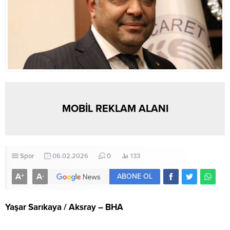
MOBİL REKLAM ALANI
Spor
06.02.2026
0
133
A
A
+
-
ABONE OL
Yaşar Sarıkaya / Aksray – BHA