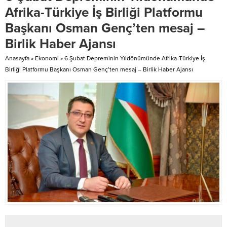
Trabzon Valisi Aziz Yıldırım’a
Afrika-Türkiye İş Birliği Platformu
bilgiler verdi. Uluslararası Kültür
Başkanı Osman Genç’ten mesaj –
Turizm Derneğinin, Karadeniz
bölge...
Birlik Haber Ajansı
Anasayfa
»
Ekonomi
»
6 Şubat Depreminin Yıldönümünde Afrika-Türkiye İş
Birliği Platformu Başkanı Osman Genç’ten mesaj – Birlik Haber Ajansı