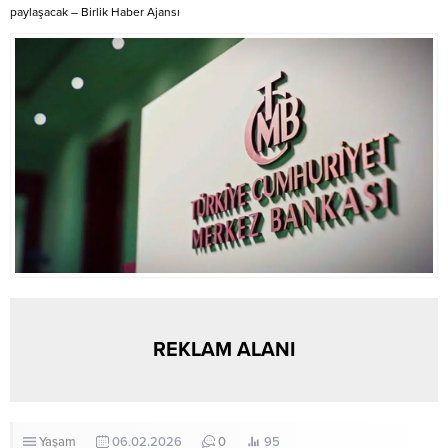
paylaşacak – Birlik Haber Ajansı
REKLAM ALANI
Yaşam
06.02.2026
0
95