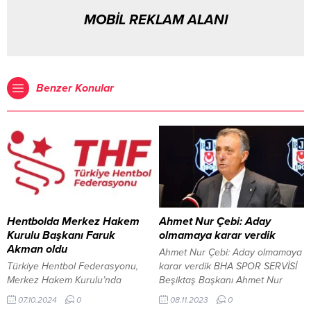
MOBİL REKLAM ALANI
Benzer Konular
Hentbolda Merkez Hakem
Ahmet Nur Çebi: Aday
Kurulu Başkanı Faruk
olmamaya karar verdik
Akman oldu
Ahmet Nur Çebi: Aday olmamaya
Türkiye Hentbol Federasyonu,
karar verdik BHA SPOR SERVİSİ
Merkez Hakem Kurulu’nda
Beşiktaş Başkanı Ahmet Nur
yapılan yeni atamaları duyurdu. 7
Çebi, Tüpraş Stadyumu’nda
07.10.2024
0
08.11.2023
0
Ekim 2024, 17:46 yayınlandı
basın toplantısı düzenledi.