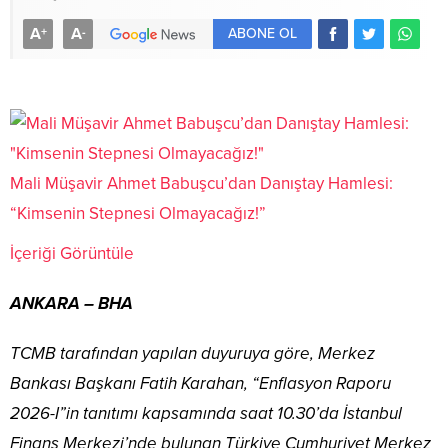
A
A
+
-
ABONE OL
Mali Müşavir Ahmet Babuşcu’dan Danıştay Hamlesi:
“Kimsenin Stepnesi Olmayacağız!”
İçeriği Görüntüle
ANKARA – BHA
TCMB tarafından yapılan duyuruya göre, Merkez
Bankası Başkanı Fatih Karahan, “Enflasyon Raporu
2026-I”in tanıtımı kapsamında saat 10.30’da İstanbul
Finans Merkezi’nde bulunan Türkiye Cumhuriyet Merkez