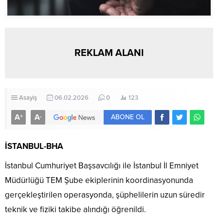
REKLAM ALANI
Asayiş
06.02.2026
0
123
A
A
+
-
ABONE OL
İSTANBUL-BHA
İstanbul Cumhuriyet Başsavcılığı ile İstanbul İl Emniyet
Müdürlüğü TEM Şube ekiplerinin koordinasyonunda
gerçekleştirilen operasyonda, şüphelilerin uzun süredir
teknik ve fiziki takibe alındığı öğrenildi.