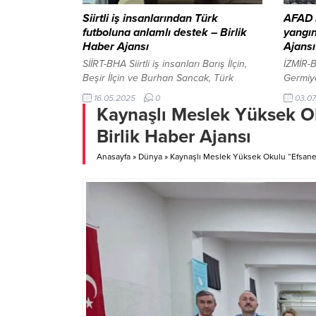
Siirtli iş insanlarından Türk
AFAD 
futboluna anlamlı destek – Birlik
yangın
Haber Ajansı
Ajansı
SİİRT-BHA Siirtli iş insanları Barış İlçin,
İZMİR-B
Beşir İlçin ve Burhan Sancak, Türk
Germiya
futbolunun önemli isimlerini bir araya
etkisi 
16.05.2025
0
03.07
getiren özel bir buluşmaya ev sahipliği
mücade
Kaynaşlı Meslek Yüksek 
yaptı. Etkinlikte, Türk futbolunun efsane
Başkanı
Birlik Haber Ajansı
teknik direktörlerinden Yılmaz Vural ile
bölges
Galatasaray’ın unutulmaz golcüsü
bulundu
Anasayfa
»
Dünya
»
Kaynaşlı Meslek Yüksek Okulu “Efsane
Mehmet Gönülaçar ağırlandı. Futbola
etkilen
yıllarca verdikleri emekle tanınan bu iki
çalışmal
isim, Siirtli iş insanları...
bölge h
dileklerin