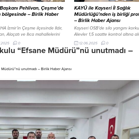
Başkanı Pehlivan, Çeşme’de
KAYÜ ile Kayseri İl Sağlık
 bölgesinde – Birlik Haber
Müdürlüğü’nden iş birliği pro
– Birlik Haber Ajansı
HA İzmir’in Çeşme ilçesinde Ildır,
Kayseri OSB’de silo yangını korku
n, Alaçatı ve Ilıca mahallelerini
Alevler 1,5 saatte kontrol altına al
altına alan orman yangınıyla
KAYSERİ-BHA Kayseri Üniversites
.2025
0
12.06.2025
0
le devam ederken, AFAD
(KAYÜ) ile Kayseri İl Sağlık Müdür
Okulu “Efsane Müdürü”nü unutmadı –
 Vali Ali Hamza Pehlivan yangın
arasında sağlık alanında işletme
ine giderek incelemelerde
mesleki eğitim ve mesleki uygula
. Vali Pehlivan, yangından
ile derslerin sürdürebilmesi ve b
 Müdürü”nü unutmadı – Birlik Haber Ajansı
en alanlarda hem hasar tespiti
ihtiyaç duyulan sağlık hizmetlerin
arıyla ilgili bilgi aldı hem de
bir şekilde karşılanmasına destek
alkıyla görüşerek “geçmiş olsun”
verilmesine yönelik iş birliği prot
i iletti....
imzalandı. Rektörlük...