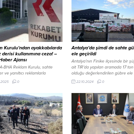
m Kurulu’ndan ayakkabılarda
Antalya’da şimdi de sahte g
derisi kullanımına ceza! –
ele geçirildi
 Haber Ajansı
Antalya’nın Finike ilçesinde bir ş
-BHA Reklam Kurulu, sahte
ait TIR’da yapılan aramada 17 ton
er ve yanıltıcı reklamlarla
olduğu değerlendirilen gübre ele
leye devam ediyor. Son olarak,
geçirildi 22 Ekim 2024, 01:46 yayı
.2025
0
22.10.2024
0
iyim sektöründeki bazı önde
ANTALYA-BHA Antalya’nın Finike
arkalara ağır cezalar verildi.
ilçesinde bir şüpheliye ait TIR’da 
, Ramsey, Sarar ve Vakko gibi
aramada 17 ton sahte olduğu
markalar, kampanyalarında
değerlendirilen gübre...
ı indirimler uyguladıkları
siyle 4 milyon 800 bin lira para
le karşılaştılar. İstanbul
anı, günlük uçuşta Avrupa’nın...