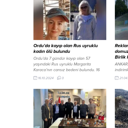
Ordu’da kayıp olan Rus uyruklu
Rekla
kadın ölü bulundu
domuz 
Birlik
Ordu’da 7 gündür kayıp olan 57
yaşındaki Rus uyruklu Margarita
ANKARA
Karaca’nın cansız bedeni bulundu. 16
indiriml
Ekim 2024, 00:43 yayınlandı ORDU-BHA
mücade
16.10.2024
0
21.04
Ordu’da 7 gündür kayıp olan 57
hazır g
yaşındaki Rus uyruklu Margarita
gelen m
Karaca’nın cansız bedeni bulundu. 8
Beymen
Ekim’de Altınordu ilçesindeki...
büyük 
yanıltıc
gerekçe
cezası i
Havalim