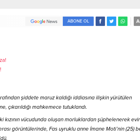
A
ABONE OL
!
rafından şiddete maruz kaldığı iddiasına ilişkin yürütülen
e, çıkarıldığı mahkemece tutuklandı.
ki kızının vücudunda oluşan morluklardan şüphelenerek evi
erası görüntülerinde, Fas uyruklu anne İmane Moti’nin (25)
ldü.