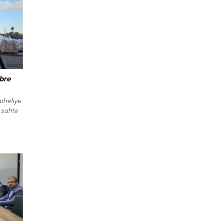
übre
üpheliye
 sahte
nlandı
yapılan