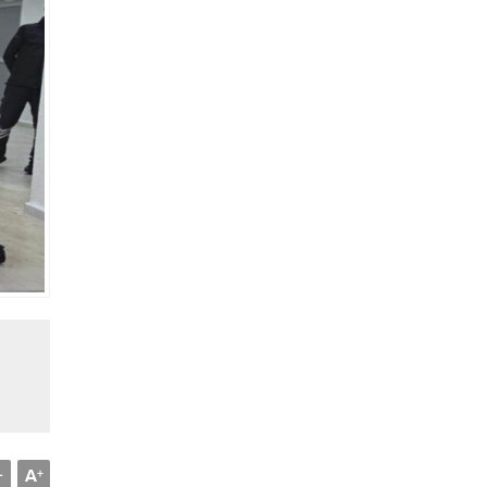
A
-
+