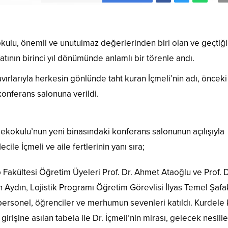
ulu, önemli ve unutulmaz değerlerinden biri olan ve geçtiğim
efatının birinci yıl dönümünde anlamlı bir törenle andı.
ırlarıyla herkesin gönlünde taht kuran İçmeli
’nin
adı, önceki
onferans salonuna verildi.
ekokulu’nun yeni binasındaki konferans salonunun açılışıyla
cile İçmeli ve aile fertlerinin yanı sıra;
 Fakültesi Öğretim Üyeleri Prof. Dr. Ahmet Ataoğlu ve Prof. D
Aydın, Lojistik Programı Öğretim Görevlisi İlyas Temel Şafa
personel, öğrenciler ve merhumun sevenleri katıldı. Kurdele
irişine asılan tabela ile Dr. İçmeli’nin mirası, gelecek nesill