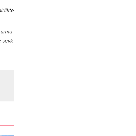
irlikte
şturma
e sevk