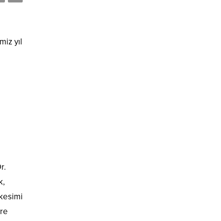
iz yıl
r.
k,
 kesimi
ere