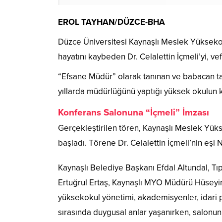
EROL TAYHAN/DÜZCE-BHA
Düzce Üniversitesi Kaynaşlı Meslek Yüksekok
hayatını kaybeden Dr. Celalettin İçmeli
’yi, v
“Efsane Müdür” olarak tanınan ve babacan tav
yıllarda müdürlüğünü yaptığı yüksek okulun k
Konferans Salonuna “İçmeli” İmzası
Gerçekleştirilen tören, Kaynaşlı Meslek Yüks
başladı. Törene Dr. Celalettin İçmeli’nin eşi Ne
Kaynaşlı Belediye Başkanı Efdal Altundal, Tıp
Ertuğrul Ertaş, Kaynaşlı MYO Müdürü Hüseyin 
yüksekokul yönetimi, akademisyenler, idari 
sırasında duygusal anlar yaşanırken, salonun g