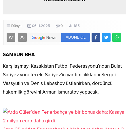
Dünya
06.11.2025
0
185
A
A
+
-
ABONE OL
SAMSUN-BHA
Karşılaşmayı Kazakistan Futbol Federasyonu’ndan Bulat
Sariyev yönetecek. Sariyev’in yardımcılıklarını Sergei
Vassyutin ve Denis Labashov üstlenirken, dördüncü
hakemlik görevini Arman Ismuratov yapacak.