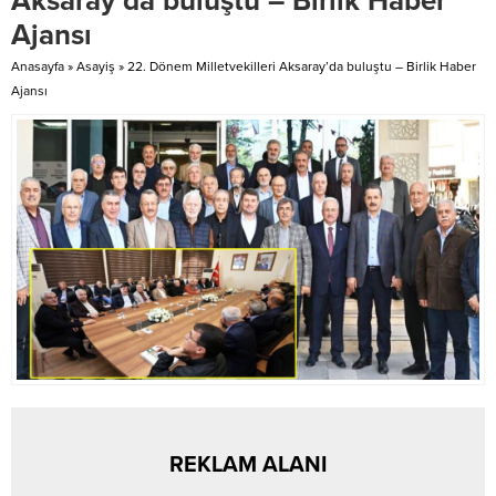
Aksaray’da buluştu – Birlik Haber
Başkan Yardımcıları Murat Sipahi,
programında Uşakspor adına
Ajansı
Mustafa Başpehlivan, Burhan
kura çekimini Kulüp Başkanı
Kırman ve Ömer İrez de katıldı.
Necati...
Anasayfa
»
Asayiş
»
22. Dönem Milletvekilleri Aksaray’da buluştu – Birlik Haber
İlçe Başkanı İsmail Tiftik’ten...
Ajansı
REKLAM ALANI