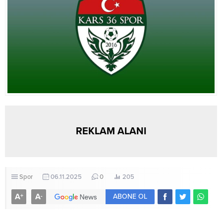
Milletvekili...
REKLAM ALANI
Spor
06.11.2025
0
205
A
A
+
-
ABONE OL