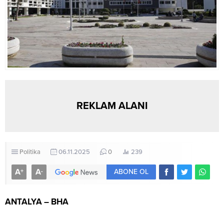
REKLAM ALANI
Politika
06.11.2025
0
239
A
A
+
-
ABONE OL
ANTALYA – BHA