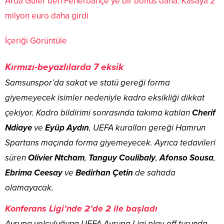
Arda Güler’den Fenerbahçe’ye bir bonus daha: Kasaya 2
milyon euro daha girdi
İçeriği Görüntüle
Kırmızı-beyazlılarda 7 eksik
Samsunspor’da sakat ve statü gereği forma
giyemeyecek isimler nedeniyle kadro eksikliği dikkat
çekiyor. Kadro bildirimi sonrasında takıma katılan
Cherif
Ndiaye
ve
Eyüp
Aydın
, UEFA kuralları gereği Hamrun
Spartans maçında forma giyemeyecek. Ayrıca tedavileri
süren
Olivier Ntcham
,
Tanguy Coulibaly
,
Afonso Sousa
,
Ebrima Ceesay
ve
Bedirhan
Çetin
de sahada
olamayacak.
Konferans Ligi’nde 2’de 2 ile başladı
Avrupa yolculuğuna UEFA Avrupa Ligi play-off turunda