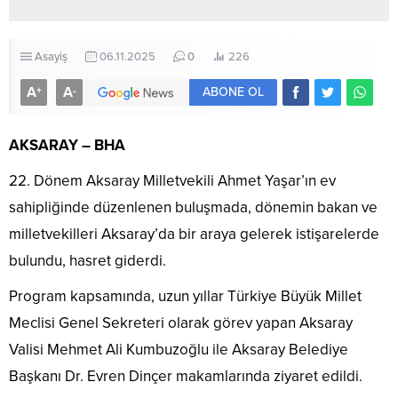
Asayiş
06.11.2025
0
226
A
A
+
-
ABONE OL
AKSARAY – BHA
22. Dönem Aksaray Milletvekili Ahmet Yaşar’ın ev
sahipliğinde düzenlenen buluşmada, dönemin bakan ve
milletvekilleri Aksaray’da bir araya gelerek istişarelerde
bulundu, hasret giderdi.
Program kapsamında, uzun yıllar Türkiye Büyük Millet
Meclisi Genel Sekreteri olarak görev yapan Aksaray
Valisi Mehmet Ali Kumbuzoğlu ile Aksaray Belediye
Başkanı Dr. Evren Dinçer makamlarında ziyaret edildi.