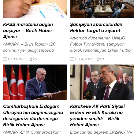
KPSS maratonu bugün
Şampiyon sporculardan
başlıyor – Birlik Haber
Rektör Turgut’a ziyaret
Ajansı
Afyon’da düzenlenen ÜNİLİG
ANKARA – BHA Toplam 120
Futbol Turnuvasını şampiyon
sorunun yer aldığı sınavda
olarak tamamlayan Erkek Futbol
adaylara 130 dakika süre
Takımı ile Diyarbakır’da
07.09.2025
0
13.04.2022
0
verilecek. Saat 10.15’te
düzenlenen ÜNİLİG Futsal
başlayacak oturum için adayların
Turnuvasını 2. olarak
en geç saat 10.00’a kadar sınav
tamamlayan Kadın Futsal Takımı
binalarında hazır bulunmaları
sporcuları Adıyaman Üniversitesi
gerekiyor. Oturum, 12.25’te sona
Rektörü Prof. Dr. Mehmet
erecek. KPSS Alan Bilgisi
Turgut’u makamında ziyaret etti.
sınavları 13-14 Eylül’de üç oturum
Üniversite Genel Sekreteri Doç.
halinde yapılacak. 13 Eylül
Dr. Aykut Dündar’ın da yer aldığı
Cumhurbaşkanı Erdoğan:
Karakelle AK Parti Siyasi
Cumartesi sabah oturumunda
ziyarette BESYO Müdürü Doç. Dr.
Ukrayna’nın bağımsızlığına
Erdem ve Etik Kurulu’na
Kamu...
Ümit...
desteğimizi dürdüreceğiz –
yeniden seçildi – Birlik
Birlik Haber Ajansı
Haber Ajansı
ANKARA-BHA Cumhurbaşkanı
Erzincan’da deprem ERZİNCAN–