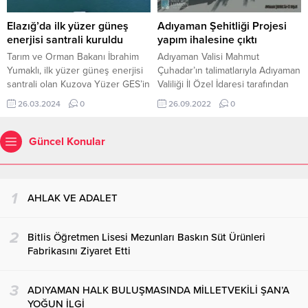
masaya ellerini koyarak yemin
etti. ilçe Jandarma Bölük
Elazığ’da ilk yüzer güneş
Adıyaman Şehitliği Projesi
Komutanı Yüzbaşı Serdar
enerjisi santrali kuruldu
yapım ihalesine çıktı
Kayacan yaptığı konuşmada
Tarım ve Orman Bakanı İbrahim
Adıyaman Valisi Mahmut
şunları söyledi....
Yumaklı, ilk yüzer güneş enerjisi
Çuhadar’ın talimatlarıyla Adıyaman
santrali olan Kuzova Yüzer GES’in
Valiliği İl Özel İdaresi tarafından
Elazığ’da kurulduğunu duyurdu.
projelendirilerek kahraman
26.03.2024
0
26.09.2022
0
26 Mart 2024, 13:55 yayınlandı
şehitlerin aziz hatıralarını
Elazığ’da ilk yüzer güneş enerjisi
yansıtacak bir konseptte
santrali kuruldu Tarım ve Orman
tasarlanan Adıyaman Şehitliği
Güncel Konular
Bakanı İbrahim Yumaklı sosyal
Projesinin yapım ihalesine çıkıldı.
medya hesabından yaptığı
Adıyaman Valiliği İl Özel İdaresi
açıklamada, ilk yüzer güneş
tarafından Adıyaman Şehitliğinin
enerjisi santrali olan Kuzova
kompleks bir alan haline
1
AHLAK VE ADALET
Yüzer GES’in...
getirilmesi amacıyla planlanan
proje hayata geçiyor. Yeni
2
Mezarlık’ta bulunan Adıyaman
Bitlis Öğretmen Lisesi Mezunları Baskın Süt Ürünleri
Şehitliğinin restorasyonu...
Fabrikasını Ziyaret Etti
3
ADIYAMAN HALK BULUŞMASINDA MİLLETVEKİLİ ŞAN’A
YOĞUN İLGİ