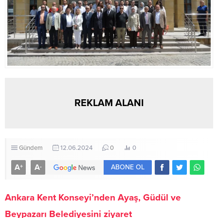
REKLAM ALANI
Gündem
12.06.2024
0
0
A
A
+
-
ABONE OL
Ankara Kent Konseyi’nden Ayaş, Güdül ve
Beypazarı Belediyesini ziyaret