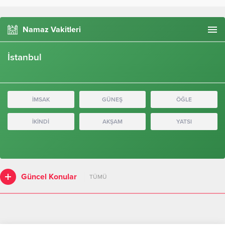
Namaz Vakitleri
İstanbul
İMSAK
GÜNEŞ
ÖĞLE
İKİNDİ
AKŞAM
YATSI
Güncel Konular
TÜMÜ