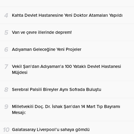
4
Kahta Devlet Hastanesine Yeni Doktor Atamaları Yapıldı
5
Van ve çevre illerinde deprem!
6
Adıyaman Geleceğine Yeni Projeler
7
Vekil Şan’dan Adıyaman’a 100 Yataklı Devlet Hastanesi
Müjdesi
8
Serebral Palsili Bireyler Aynı Sofrada Buluştu
9
Milletvekili Doç. Dr. İshak Şan’dan 14 Mart Tıp Bayramı
Mesajı:
10
Galatasaray Liverpool’u sahaya gömdü