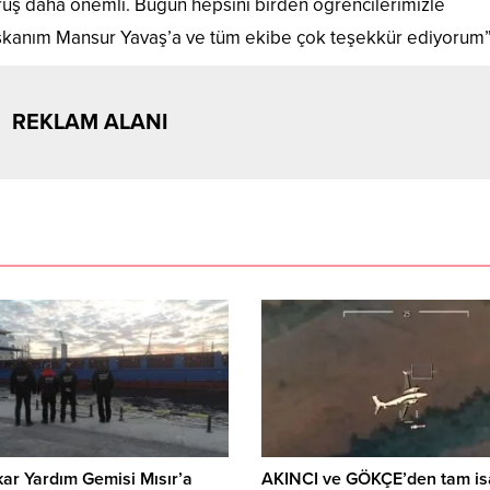
ruş daha önemli. Bugün hepsini birden öğrencilerimizle
aşkanım Mansur Yavaş’a ve tüm ekibe çok teşekkür ediyorum”
REKLAM ALANI
ar Yardım Gemisi Mısır’a
AKINCI ve GÖKÇE’den tam is