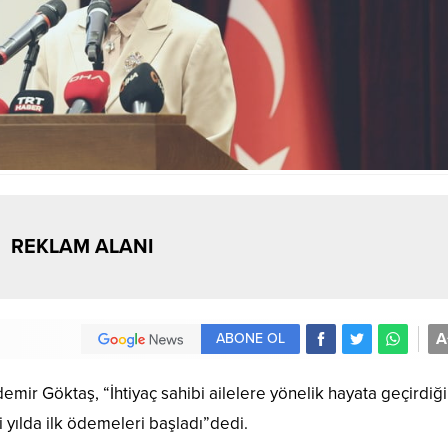
REKLAM ALANI
A
ABONE OL
mir Göktaş, “İhtiyaç sahibi ailelere yönelik hayata geçirdiğ
yılda ilk ödemeleri başladı”dedi.