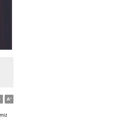
A
-
+
imiz