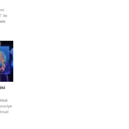
eni
’ ile
alık
BHA
oranı
uzi
isi
ikkat
uruciye
örsel
Yılın
uyorum”