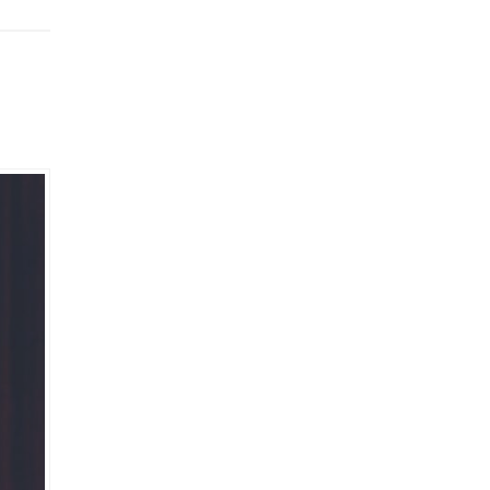
İLSEM
a görsel
n
i...