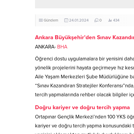
Gündem
24.01.2024
0
434
Ankara Büyükşehir’den Sınav Kazandıra
ANKARA-
BHA
Öğrenci dostu uygulamalara bir yenisini da
yönelik projelerini hayata geçirmeye hız ke
Aile Yaşam Merkezleri Şube Müdürlüğüne ba
“Sınav Kazandıran Stratejiler Konferansı”nda
tercih yapmalarında rehber olacak bilgiler içe
Doğru kariyer ve doğru tercih yapma
Ortapınar Gençlik Merkezi’nden 100 YKS öğren
kariyer ve doğru tercih yapma konusundaki t