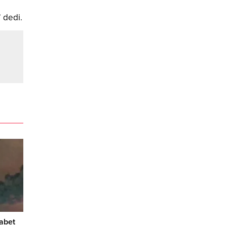
 dedi.
abet