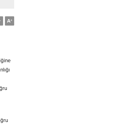
A
-
+
liğine
nlığı
,
oğru
oğru