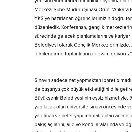
yenisini eklemekten mutluluk duyduklarını be
Merkezi Şube Müdürü Şinasi Örün: “Ankara Bil
YKS’ye hazırlanan öğrencilerimizin doğru te
düzenledik. Konferansa, gençlik merkezlerimi
sürecinde gelecek planlamalarını ve kariyer
Belediyesi olarak Gençlik Merkezlerimizde,
bilgilendirme toplantılarına devam ediyoruz
Sınavın sadece net yapmaktan ibaret olmadığı
de başarıya çok büyük etki ettiğini dile geti
Büyükşehir Belediyesi’nin eşsiz hizmetiyle, ö
yapılacak olan üniversite sınavı öncesinde v
yapılmalı ve neler yapılmamalı onları anlatac
bakış açılarını, aile ve kendi aralarında ve öğ