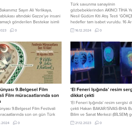
Türk savunma sanayiinin
 Bakanımız Sayın Ali Yerlikaya,
gözbebeklerinden AKINCI TİHA Y
n ablukası altındaki Gazze’ye insani
Nesil Güdüm Kiti Atış Testi ‘GÖKÇE
amaçlı gönderilen Bestekar isimli
hedefler tam isabet vuruldu. 16 Ar
yardım gemisinin Mısır’ın El-Ariş
2024, 17:49 yayınlandı ANKARA-
.2023
0
16.12.2024
0
a dün ulaştığını duyurdu.
Türk savunma sanayiinde yerlilik 
-BHA İçişleri Bakanımız Sayın
günden güne artıyor. AKINCI Taarr
erlikaya, konuya ilişkin sosyal
İnsansız Hava Aracı’na (TİHA)...
hesabından yayımladığı mesajda
elere yer verdi: Gazze’de yaşanan
 ve soykırıma karşı Aziz
izle beraber...
ünyası 9.Belgesel Film
‘El Feneri Işığında’ resim serg
ali Film müracaatlarında son
dikkat çekti
n
‘El Feneri Işığında’ resim sergisi d
nyası 9.Belgesel Film Festivali
çekti Hakan BAKAR/SİVAS-BHA B
racaatlarında son on gün Türk
Bilim ve Sanat Merkezi (BİLSEM) g
ı Gazeteciler Federasyonu
sanatlar yetenek alanı öğrencileri “
8.2024
0
21.12.2023
0
ünde T.C Kültür ve Turizm
en uzun gecesini rengarenk boy