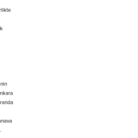
m
likte
ık
inin
Ankara
iranda
sınava
.