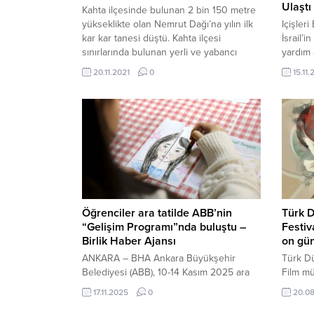
Ulaştı
Kahta ilçesinde bulunan 2 bin 150 metre
yükseklikte olan Nemrut Dağı’na yılın ilk
Içişleri
kar kar tanesi düştü. Kahta ilçesi
İsrail’i
sınırlarında bulunan yerli ve yabancı
yardım 
turistlerin ziyaret ettiği 2 bin 150 metre
insani 
20.11.2021
0
15.11
yüksekliğinde olan UNESCO Kültür Mirası
Limanın
Listesinde bulunan Nemrut Dağı beyaza
ANKARA
büründü. Kommagene Krallığına ait tarihi
Bakan Y
zenginlikleri bağrında barındıran ve...
medya 
şu ifad
vahşete
Milletim
Öğrenciler ara tatilde ABB’nin
Türk D
“Gelişim Programı”nda buluştu –
Festiv
Birlik Haber Ajansı
on gü
ANKARA – BHA Ankara Büyükşehir
Türk Dü
Belediyesi (ABB), 10-14 Kasım 2025 ara
Film mü
tatil döneminde öğrencilerin kişisel
Dünyas
17.11.2025
0
20.0
gelişimlerini sürdürmeleri amacıyla
öncülüğ