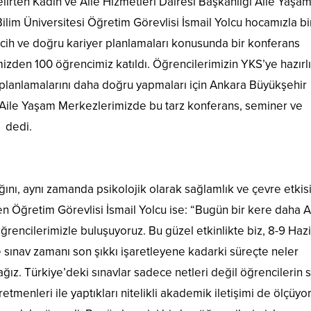
lirten Kadın ve Aile Hizmetleri Dairesi Başkanlığı Aile Yaşa
im Üniversitesi Öğretim Görevlisi İsmail Yolcu hocamızla bir
rcih ve doğru kariyer planlamaları konusunda bir konferans
zden 100 öğrencimiz katıldı. Öğrencilerimizin YKS’ye hazırl
 planlamalarını daha doğru yapmaları için Ankara Büyükşehir
 Aile Yaşam Merkezlerimizde bu tarz konferans, seminer ve
” dedi.
nı, aynı zamanda psikolojik olarak sağlamlık ve çevre etkis
ren Öğretim Görevlisi İsmail Yolcu ise: “Bugün bir kere daha 
ğrencilerimizle buluşuyoruz. Bu güzel etkinlikte biz, 8-9 Haz
e sınav zamanı son şıkkı işaretleyene kadarki süreçte neler
ağız. Türkiye’deki sınavlar sadece netleri değil öğrencilerin 
retmenleri ile yaptıkları nitelikli akademik iletişimi de ölçüyor