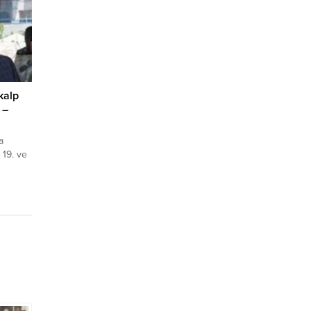
nadolu
oyunları
kalp
 –
a
19. ve
 Güner,
. Kars
n, 19.
ehmet
sonucu
ilesi