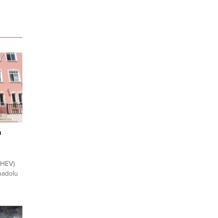
a
AHEV)
nadolu
oyunları
itesi
adın
AHEV)