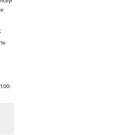
enceyi
ce
;
‘te
1.00-