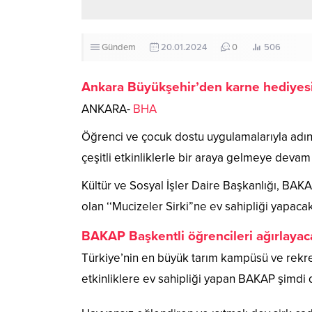
Gündem
20.01.2024
0
506
Ankara Büyükşehir’den karne hediyesi
ANKARA-
BHA
Öğrenci ve çocuk dostu uygulamalarıyla adı
çeşitli etkinliklerle bir araya gelmeye devam
Kültür ve Sosyal İşler Daire Başkanlığı, B
olan ‘‘Mucizeler Sirki”ne ev sahipliği yapacak
BAKAP Başkentli öğrencileri ağırlaya
Türkiye’nin en büyük tarım kampüsü ve rekre
etkinliklere ev sahipliği yapan BAKAP şimdi de