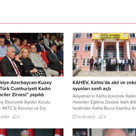
ürkiye-Azerbaycan-Kuzey
KAHEV, Kahta’da akıl ve zek
 Türk Cumhuriyeti Kadın
oyunları sınıfı açtı
mciler Zirvesi” yapıldı
Adıyaman’ın Kahta ilçesinde Kadın
Dış Ekonomik İlişkiler Kurulu
Hekimler Eğitime Destek Vakfı (K
- KKTC İş Konseyi ve Dış
tarafından Kahta Borsa İstanbul A
k İlişkiler Kurulu Türkiye-
Lisesi’nde yaptırılan akıl ve zeka 
.2024
0
13.05.2022
0
can İş Konseyi iş birliğinde,
sınıfının açılışı yapıldı. Ege Ünivers
Türk Ticaret Odası (KTTO) Kadın
Tıp Fakültesi 1996 mezunları ve K
ciler Konseyi ve Azerbaycan
Hekimler Eğitime Destek Vakfı (K