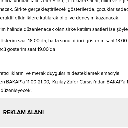
ırında kurulan Mucizeler Sirk’i, çocuklara sanat, bilim ve eğl
sunacak. Sirkte gerçekleştirilecek gösterilerde, çocuklar sade
raktif etkinliklere katılarak bilgi ve deneyim kazanacak.
im halinde düzenlenecek olan sirke katılım saatleri ise şöyle
 gösterim saat 16.00’da, hafta sonu birinci gösterim saat 13.00 
üncü gösterim saat 19.00’da
atıcılıklarını ve merak duygularını desteklemek amacıyla
den BAKAP’a 11.00-21.00, Kızılay Zafer Çarşısı’ndan BAKAP’a 1
ri düzenleyecek.
REKLAM ALANI