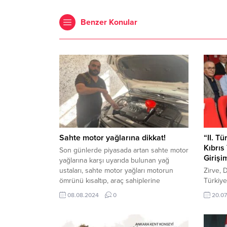
Benzer Konular
Sahte motor yağlarına dikkat!
“II. T
Kıbrıs
Son günlerde piyasada artan sahte motor
Girişi
yağlarına karşı uyarıda bulunan yağ
ustaları, sahte motor yağları motorun
Zirve, 
ömrünü kısaltıp, araç sahiplerine
Türkiye
ekonomik olarak zarar uğrattığını
Ekonomi
08.08.2024
0
20.07
belirttiler. 8 Ağustos 2024, 21:30
Azerbay
yayınlandı Sahte motor yağlarına dikkat!
Kıbrıs 
Batman’da 15 yıldır esnaflık...
Girişim