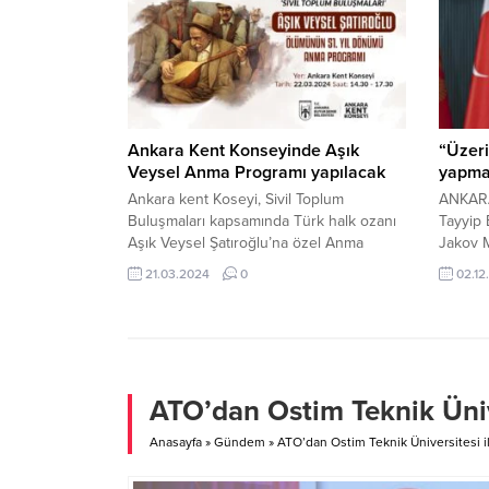
Küçük v
Dernekl
gerçekl
Çağatay
Zirveni
Ankara Kent Konseyinde Aşık
“Üzer
Veysel Anma Programı yapılacak
yapma
Ankara kent Koseyi, Sivil Toplum
ANKARA
Buluşmaları kapsamında Türk halk ozanı
Tayyip
Aşık Veysel Şatıroğlu’na özel Anma
Jakov M
Programı gerçekleştirecek. 21 Mart 2024,
toplant
21.03.2024
0
02.12
10:13 yayınlandı Ankara Kent Konseyinde
arasında
Aşık Veysel Anma Programı yapılacak
kutland
Ankara Kent Konseyi, (AKK) ABB Kültür
arasınd
ve Sosyal İşler Daire Başkanlığı
ve kült
katkılarıyla ölümnün 51’inci yıldönümünde
dayandığ
büyük halk ozanı Aşık Veysel...
ilişkile
ATO’dan Ostim Teknik Üniver
yüksek 
kurulma
Anasayfa
»
Gündem
»
ATO’dan Ostim Teknik Üniversitesi ile