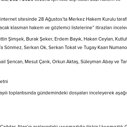
internet sitesinde 28 Ağustos’ta Merkez Hakem Kurulu tara
k klasman hakem ve gözlemci listelerine” itirazları inceled
ttin Şimşek, Burak Şeker, Erdem Bayık, Hakan Ceylan, Kutlu
afa Sönmez, Serkan Ok, Serkan Tokat ve Tugay Kaan Numanoğ
mail Şencan, Mesut Çarık, Orkun Aktaş, Süleyman Abay ve Ta
etni
ayılı toplantısında gündemindeki dosyaları inceleyerek aşağ
 Çağdaş Atan’ın aralarındaki uyuşmazlığa ilişkin Uyuşmazlık