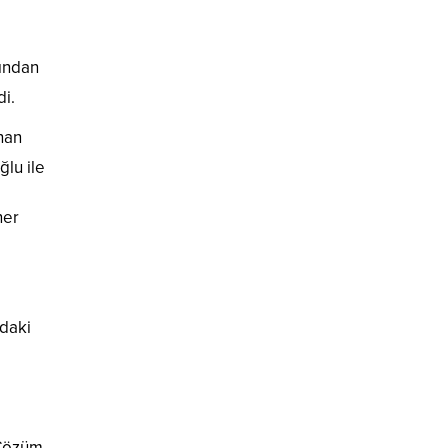
fından
i.
han
lu ile
ner
ıdaki
 Çözüm