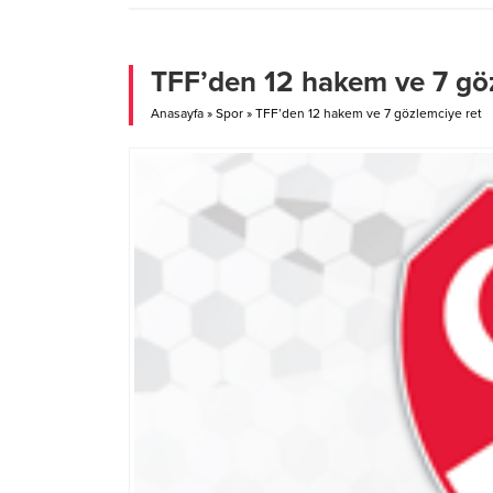
Türkiye’de her türlü ayrımcılığa maruz
asılsız
kalan, şiddete uğrayan ve katledilen
alan ve
bütün kadınlar için ‘Kadın Yaşam
olduğu 
Ormanı’na fidan diktiler. Kadınlar
haberl
TFF’den 12 hakem ve 7 gö
yanlarında getirdikleri...
bilgile
Türkiye
Anasayfa
»
Spor
»
TFF’den 12 hakem ve 7 gözlemciye ret