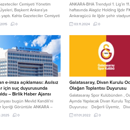
azeteciler Cemiyeti Yönetim
ANKARA-BHA Trendyol 1. Lig’in 11.
Üyeleri, Başkent Ankara’ya
haftasında Alagöz Holding Iğdır FK
 yaptı. Kahta Gazeteciler Cemiyeti
Ankaragücü ile Iğdır şehir stady
 Kemal KUTLU, Cemiyetin il
karşı karşıya geldi. Ev sahibi takım
.2015
0
03.11.2024
0
ileri ve Yönetim Kurulu Üyeleri,
maçtan tek golle galip ayrılarak 3
şkanvekili Adıyaman Milletvekili
hanesine yazdırdı. Ankaragücü, so
et Aydın’a Makamında Hayırlı
maçını kazanmış olmasına rağmen,
Ziyaretinde Bulundu. Kısa bir
yarıda sergilediği etkisiz oyunla d
ce kurulan Kahta Gazeteciler
çekti. 43. dakikada, Iğdır FK’nın 
i,Türkiye ve yurt dışının birçok
Adrien...
nda temsil...
n e-imza açıklaması: Asılsız
Galatasaray, Divan Kurulu O
ar için suç duyurusunda
Olağan Toplantısı Duyurusu
ldu – Birlik Haber Ajansı
Galatasaray Spor Kulübünden , O
ünyası bugün Mevlid Kandili’ni
Ayında Yapılacak Divan Kurulu Top
r İçeriği Görüntüle ANKARA –
Duyurusu: Değerli Üyemiz, Div
K’dan yapılan açıklamada şu
Kurulumuzun Ocak ayı Olağan Topl
9.2025
0
07.01.2022
0
e yer verildi: “Elektronik imza veri
12 Ocak 2022 Çarşamba günü sa
un hacklendiğine dair iddialar
13.30’da Ali Sami Yen Spor Kompl