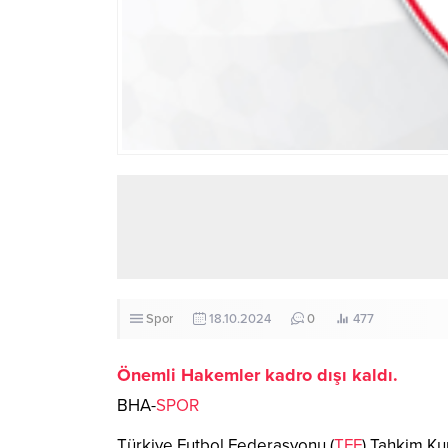
Spor
18.10.2024
0
477
Önemli Hakemler kadro dışı kaldı.
BHA-
SPOR
Türkiye Futbol Federasyonu (
TFF
) Tahkim Ku