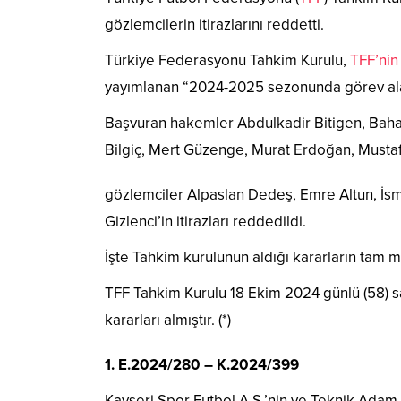
gözlemcilerin itirazlarını reddetti.
Türkiye Federasyonu Tahkim Kurulu,
TFF’nin
yayımlanan “2024-2025 sezonunda görev alaca
Başvuran hakemler Abdulkadir Bitigen, Baha
Bilgiç, Mert Güzenge, Murat Erdoğan, Must
gözlemciler Alpaslan Dedeş, Emre Altun, İs
Gizlenci’in itirazları reddedildi.
İşte Tahkim kurulunun aldığı kararların tam m
TFF Tahkim Kurulu 18 Ekim 2024 günlü (58) s
kararları almıştır. (*)
1.
E.2024/280 – K.2024/399
Kayseri Spor Futbol A.Ş.’nin ve Teknik Adam