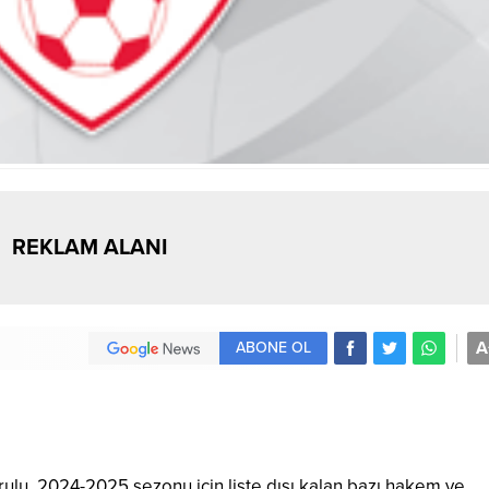
REKLAM ALANI
A
ABONE OL
rulu, 2024-2025 sezonu için liste dışı kalan bazı hakem ve