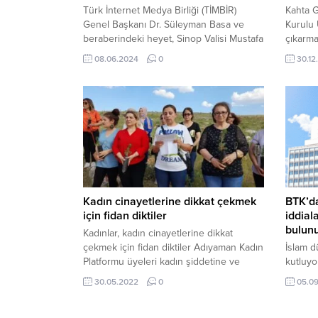
Türk İnternet Medya Birliği (TİMBİR)
Kahta G
Genel Başkanı Dr. Süleyman Basa ve
Kurulu 
beraberindeki heyet, Sinop Valisi Mustafa
çıkarma
Özarslan’ı makamında ziyaret etti. 8
Başkanı
08.06.2024
0
30.12
Haziran 2024, 11:55 yayınlandı Ziyarette
Temsilc
TİMBİR Genel Başkanı Dr. Süleyman Basa
TBMM Ba
ile birlikte Birlik Haber Ajansı Genel...
Sn. Ahm
Olsun 
süre ön
Cemiyet
noktası
Kadın cinayetlerine dikkat çekmek
BTK’da
için fidan diktiler
iddial
bulunu
Kadınlar, kadın cinayetlerine dikkat
çekmek için fidan diktiler Adıyaman Kadın
İslam d
Platformu üyeleri kadın şiddetine ve
kutluyo
kadın cinayetlerine dikkat çekmek için
BHA BT
30.05.2022
0
05.0
‘Kadın Yaşam Ormanı’na fidan diktiler.
ifadeler
Adıyaman Kadın Platformu üyeleri
havuzun