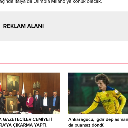
 maçında İtalya’da Olimpia Milano’ya konuk olacak.
REKLAM ALANI
 GAZETECİLER CEMİYETİ
Ankaragücü, Iğdır deplasma
A’YA ÇIKARMA YAPTI.
da puansız döndü