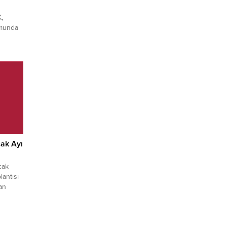
,
umunda
,
 puanı
n iki
 ilk
ikkat
oyuncusu
cak Ayı
cak
lantısı
an
antısı,
at
eksi