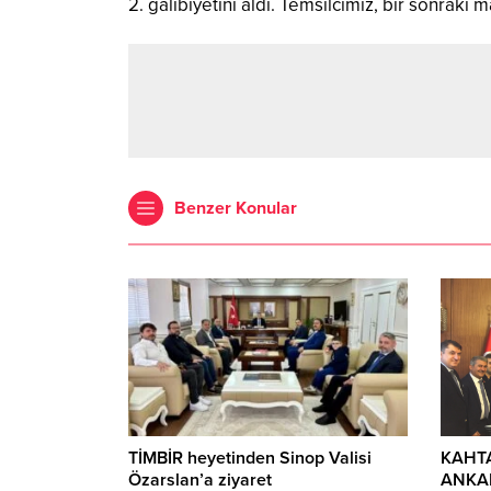
2. galibiyetini aldı. Temsilcimiz, bir sonraki
Benzer Konular
TİMBİR heyetinden Sinop Valisi
KAHTA
Özarslan’a ziyaret
ANKAR