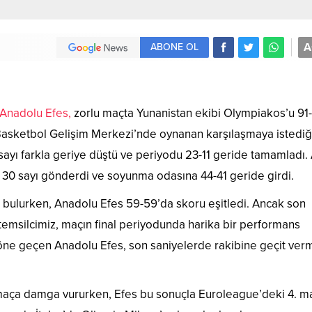
A
ABONE OL
Anadolu Efes,
zorlu maçta Yunanistan ekibi Olympiakos’u 91
. Basketbol Gelişim Merkezi’nde oynanan karşılaşmaya istediği
sayı farkla geriye düştü ve periyodu 23-11 geride tamamladı.
a 30 sayı gönderdi ve soyunma odasına 44-41 geride girdi.
ar bulurken, Anadolu Efes 59-59’da skoru eşitledi. Ancak son
 temsilcimiz, maçın final periyodunda harika bir performans
e öne geçen Anadolu Efes, son saniyelerde rakibine geçit ver
la maça damga vururken, Efes bu sonuçla Euroleague’deki 4. m