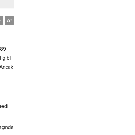
A
-
+
-89
 gibi
 Ancak
medi
açında