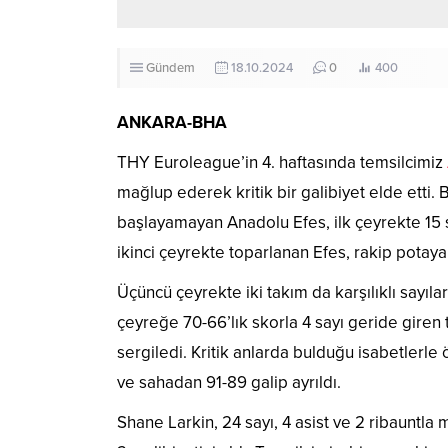
Gündem
18.10.2024
0
400
ANKARA-BHA
THY Euroleague’in 4. haftasında temsilcimiz
mağlup ederek kritik bir galibiyet elde etti
başlayamayan Anadolu Efes, ilk çeyrekte 15 
ikinci çeyrekte toparlanan Efes, rakip potay
Üçüncü çeyrekte iki takım da karşılıklı sayıl
çeyreğe 70-66’lık skorla 4 sayı geride giren
sergiledi. Kritik anlarda bulduğu isabetlerl
ve sahadan 91-89 galip ayrıldı.
Shane Larkin, 24 sayı, 4 asist ve 2 ribaunt