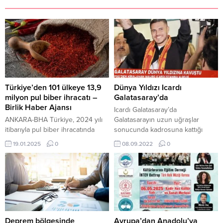
Türkiye’den 101 ülkeye 13,9
Dünya Yıldızı Icardı
milyon pul biber ihracatı –
Galatasaray’da
Birlik Haber Ajansı
Icardı Galatasaray’da
ANKARA-BHA Türkiye, 2024 yılı
Galatasarayın uzun uğraşlar
itibarıyla pul biber ihracatında
sonucunda kadrosuna kattığı
önemli bir artış yaşadı. Ülkenin
Arjantinli Mauro Icardı gece
19.01.2025
0
08.09.2022
0
toplam pul biber ihracatı, geçen
saatlerinde binlerce sarı-kırmızılı
yıla göre yüzde 14 artış
taraftarlar karşıladı.
göstererek 13 milyon 940 bin
dolara ulaştı. Bu dönemde en
fazla pul biber ihracatı
gerçekleştirilen ülke ise 2 milyon
362 bin dolarlık hacimle Almanya
oldu. 2023 yılında...
Deprem bölgesinde
Avrupa’dan Anadolu’ya