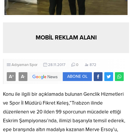
MOBİL REKLAM ALANI
Adıyaman
Spor
28.11.2017
0
872
A
A
+
-
ABONE OL
Konu ile ilgili bir açıklamada bulunan Genclik Hizmetleri
ve Spor İl Müdürü Fikret Keleş,”Trabzon ilinde
düzenlenen ve 20 ilden 99 sporcunun mücadele ettiği
Eskrim Şampiyonası’nda, ilimizi başarıyla temsil ederek,
epe branşında altın madalya kazanan Merve Ersoy’u,