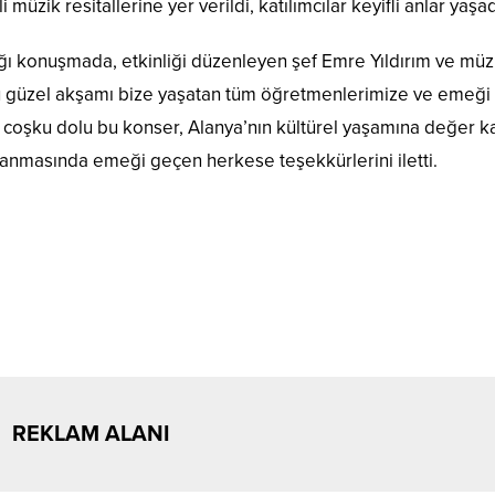
müzik resitallerine yer verildi, katılımcılar keyifli anlar yaşad
 konuşmada, etkinliği düzenleyen şef Emre Yıldırım ve müz
u güzel akşamı bize yaşatan tüm öğretmenlerimize ve emeği
oşku dolu bu konser, Alanya’nın kültürel yaşamına değer ka
lanmasında emeği geçen herkese teşekkürlerini iletti.
REKLAM ALANI