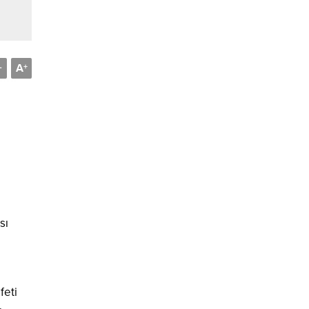
A
-
+
sı
feti