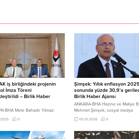
K iş birliğindeki projenin
Şimşek: Yıllık enflasyon 202
ol İmza Töreni
sonunda yüzde 30,9’a geriled
leştirildi – Birlik Haber
Birlik Haber Ajansı
ANKARA-BHA Hazine ve Maliye B
N-BHA Mete Bahadır Yılmaz:
Mehmet Şimşek, sosyal medya
 Yüzyılına azimle yürüyoruz
hesabından yaptığı paylaşımda 202
.2025
0
05.01.2026
0
i Görüntüle DOKAP Bölge Kalkınma
Aralık ayı enflasyon verilerine ilişk
 Başkanlığı tarafından desteklenen
değerlendirmelerde bulundu. Şim
 Bilimsel ve Teknolojik Araştırma
2025 yılının dezenflasyon süreci