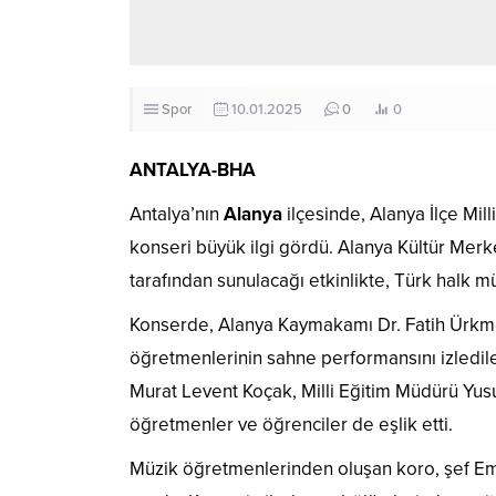
Spor
10.01.2025
0
0
ANTALYA-BHA
Antalya’nın
Alanya
ilçesinde, Alanya İlçe Mi
konseri büyük ilgi gördü. Alanya Kültür Me
tarafından sunulacağı etkinlikte, Türk halk mü
Konserde, Alanya Kaymakamı Dr. Fatih Ürkmez
öğretmenlerinin sahne performansını izledi
Murat Levent Koçak, Milli Eğitim Müdürü Yusuf
öğretmenler ve öğrenciler de eşlik etti.
Müzik öğretmenlerinden oluşan koro, şef Emre