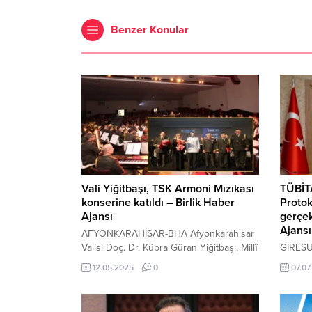
Benzer Konular
Vali Yiğitbaşı, TSK Armoni Mızıkası
TÜBİTA
konserine katıldı – Birlik Haber
Protok
Ajansı
gerçek
Ajansı
AFYONKARAHİSAR-BHA Afyonkarahisar
Valisi Doç. Dr. Kübra Güran Yiğitbaşı, Millî
GİRESU
Savunma Bakanlığı Yönetim Hizmetleri
Türkiye
12.05.2025
0
07.07
Genel Müdürlüğü Türk Silahlı Kuvvetleri
İçeriğ
(TSK) Armoni Mızıkası tarafından
İdaresi
düzenlenen konsere katıldı. Etkinlik,
Türkiye