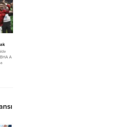
nceki
e 30,9
in...
cak
alde
a-BHA A
pa
nale
e karşı
la
ansı