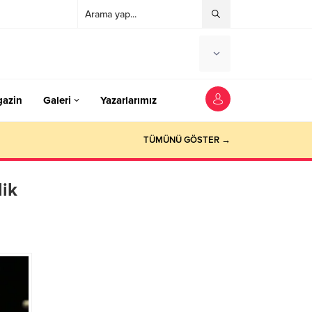
azin
Galeri
Yazarlarımız
TÜMÜNÜ GÖSTER →
lik