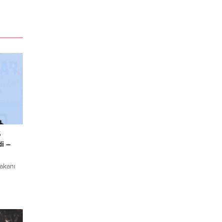
5
i –
akanı
5 yılı
in
şek,