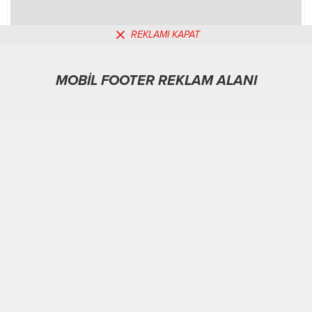
REKLAMI KAPAT
MOBİL FOOTER REKLAM ALANI
MOBİL REKLAM ALANI
Ekonomi
04.02.2026
0
109
A
A
+
-
ABONE OL
YAŞAR TONBAK / ANKARA / BHA