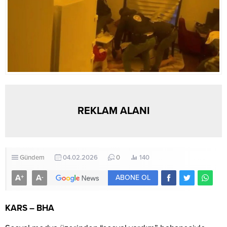
REKLAM ALANI
Gündem
04.02.2026
0
140
A
A
+
-
ABONE OL
KARS – BHA