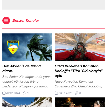
Benzer Konular
Batı Akdeniz’de fırtına
Hava Kuvvetleri Komutanı
alarmı
Kadıoğlu “Türk Yıldızlarıyla”
uçtu
Batı Akdeniz’in doğusunda yarın
güneyli yönlerden fırtına
Hava Kuvvetleri Komutanı
bekleniyor. Rüzgarın çarşamba
Orgeneral Ziya Cemal Kadıoğlu,
gece saatlerinde etkisini
akrobasi uçuş şovlarıyla küresel
02.12.2024
0
08.12.2023
0
kaybedeceği tahmin ediliyor. 2
çapta üne sahip Türk Yıldızları
Aralık 2024, 11:53 yayınlandı
timi ile uçtu. 8 Aralık 2023, 19:04
ANKARA-BHA Meteoroloji Genel
yayınlandı Hava Kuvvetleri