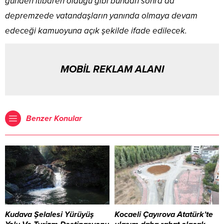
günden itibaren olduğu gibi bundan sonra da
depremzede vatandaşların yanında olmaya devam
edeceği kamuoyuna açık şekilde ifade edilecek.
MOBİL REKLAM ALANI
Benzer Konular
Kudava Şelalesi Yürüyüş
Kocaeli Çayırova Atatürk’te