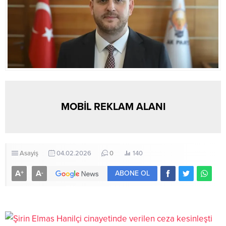
MOBİL REKLAM ALANI
Asayiş
04.02.2026
0
140
A
A
+
-
ABONE OL